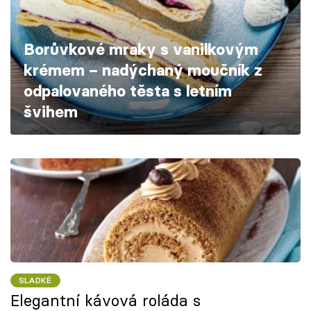
Škola vaření
Borůvkové mraky s vanilkovým
Recepty z TV
krémem – nadýchaný moučník z
Speciál: Cuketa
odpalovaného těsta s letním
švihem
Těhotnej kuchař
Sledujte prima+
Přihlášení
Sledujte nás
SLADKÉ
Elegantní kávová roláda s