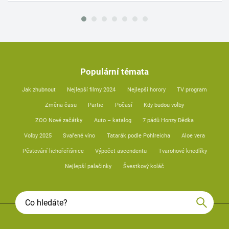
Populární témata
Jak zhubnout
Nejlepší filmy 2024
Nejlepší horory
TV program
Změna času
Partie
Počasí
Kdy budou volby
ZOO Nové začátky
Auto – katalog
7 pádů Honzy Dědka
Volby 2025
Svařené víno
Tatarák podle Pohlreicha
Aloe vera
Pěstování lichořeřišnice
Výpočet ascendentu
Tvarohové knedlíky
Nejlepší palačinky
Švestkový koláč