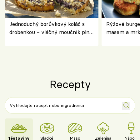
Jednoduchý borůvkový koláč s
Rýžové burge
drobenkou – vláčný moučník plný
masem a mrk
ovoce
salátem – leh
Recepty
Těstoviny
Sladké
Maso
Zelenina
Nápoje