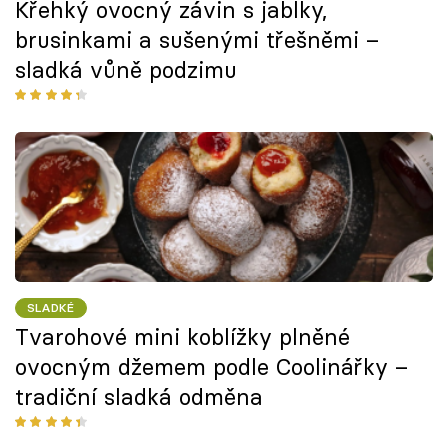
Křehký ovocný závin s jablky,
brusinkami a sušenými třešněmi –
sladká vůně podzimu
SLADKÉ
Tvarohové mini koblížky plněné
ovocným džemem podle Coolinářky –
tradiční sladká odměna