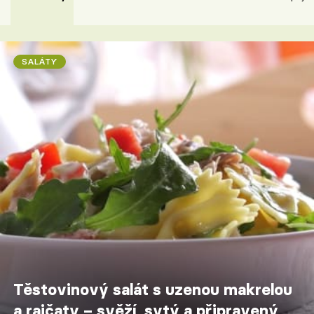
SALÁTY
Těstovinový salát s uzenou makrelou
a rajčaty – svěží, sytý a připravený