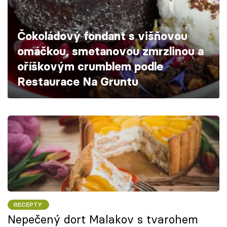
Škola vaření
Čokoládový fondant s višňovou
Recepty z TV
omáčkou, smetanovou zmrzlinou a
Speciál: Cuketa
oříškovým crumblem podle
Restaurace Na Gruntu
Těhotnej kuchař
Sledujte prima+
Přihlášení
Sledujte nás
RECEPTY
Nepečený dort Malakov s tvarohem