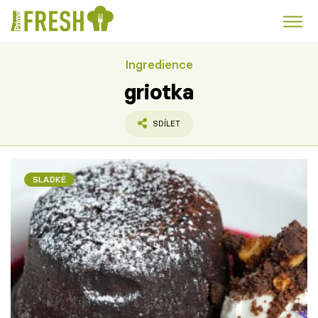
Ingredience
Kuře
Polévky k večeři
Rychlé večeře
Trendy:
griotka
Česká kuchyně
Čokoláda
SDÍLET
SLADKÉ
Témata
Recepty
Články
TV Program