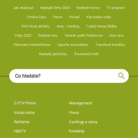
Jak zhubnout
Nejlepší filmy 2024
Nejlepší horory
TV program
Změna času
Partie
Počasí
Kdy budou volby
ZOO Nové začátky
Auto – katalog
7 pádů Honzy Dědka
Volby 2025
Svařené víno
Tatarák podle Pohlreicha
Aloe vera
Pěstování lichořeřišnice
Výpočet ascendentu
Tvarohové knedlíky
Nejlepší palačinky
Švestkový koláč
O FTV Prima
Management
Volná místa
Press
Reklama
Castingy a výzvy
HbbTV
Kontakty