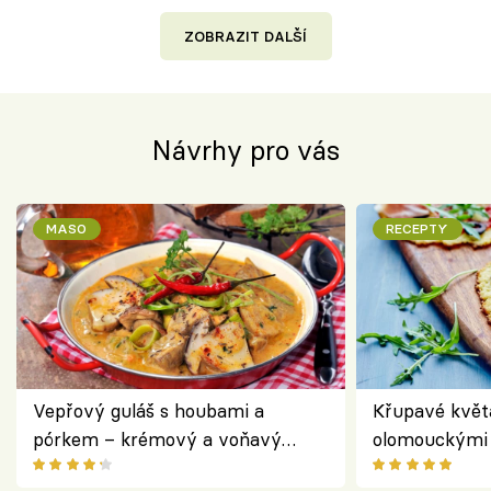
ZOBRAZIT DALŠÍ
Návrhy pro vás
MASO
RECEPTY
Vepřový guláš s houbami a
Křupavé květ
pórkem – krémový a voňavý
olomouckými 
pokrm z jednoho hrnce
bezlepkový o