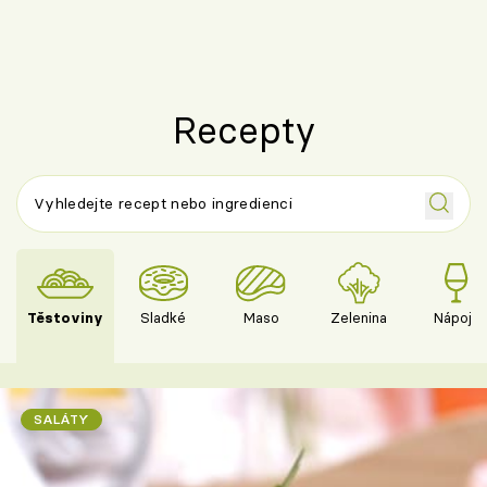
českým sýre
Recepty
Těstoviny
Sladké
Maso
Zelenina
Nápoje
SALÁTY