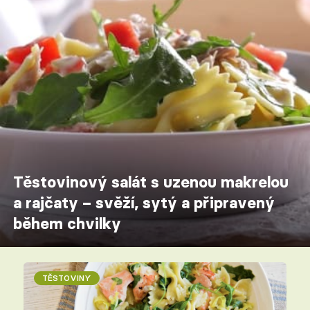
Těstovinový salát s uzenou makrelou
a rajčaty – svěží, sytý a připravený
během chvilky
TĚSTOVINY