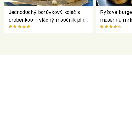
Jednoduchý borůvkový koláč s
Rýžové burge
drobenkou – vláčný moučník plný
masem a mrk
ovoce
salátem – leh