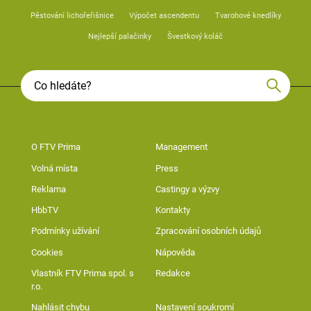
Pěstování lichořeřišnice
Výpočet ascendentu
Tvarohové knedlíky
Nejlepší palačinky
Švestkový koláč
O FTV Prima
Management
Volná místa
Press
Reklama
Castingy a výzvy
HbbTV
Kontakty
Podmínky užívání
Zpracování osobních údajů
Cookies
Nápověda
Vlastník FTV Prima spol. s
Redakce
r.o.
Nahlásit chybu
Nastavení soukromí