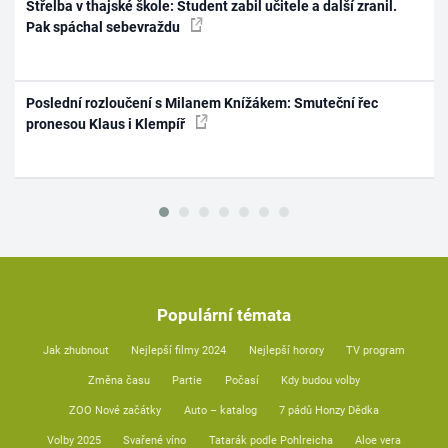
Střelba v thajské škole: Student zabil učitele a další zranil.
Pak spáchal sebevraždu
Poslední rozloučení s Milanem Knížákem: Smuteční řec
pronesou Klaus i Klempíř
Populární témata
Jak zhubnout
Nejlepší filmy 2024
Nejlepší horory
TV program
Změna času
Partie
Počasí
Kdy budou volby
ZOO Nové začátky
Auto – katalog
7 pádů Honzy Dědka
Volby 2025
Svařené víno
Tatarák podle Pohlreicha
Aloe vera