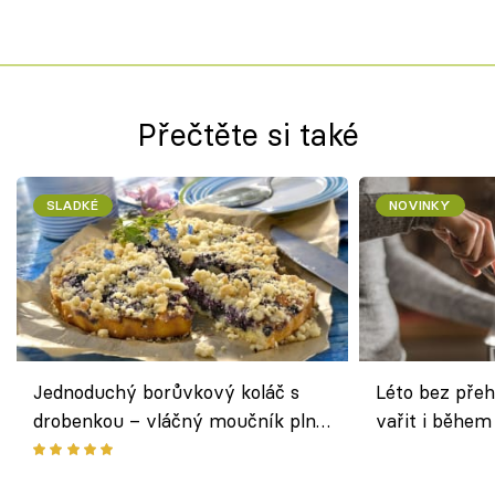
Přečtěte si také
SLADKÉ
NOVINKY
Jednoduchý borůvkový koláč s
Léto bez přeh
drobenkou – vláčný moučník plný
vařit i během
ovoce