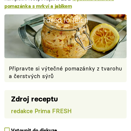
pomazánka s mrkví a jablkem
Failed to fetch
Připravte si výtečné pomazánky z tvarohu
a čerstvých sýrů
Zdroj receptu
redakce Prima FRESH
Vstoupit do diskuze