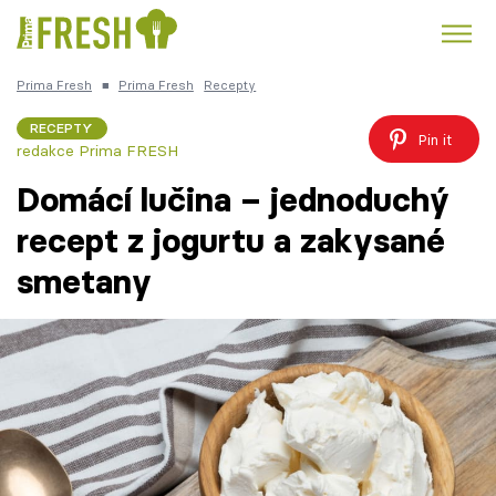
Prima Fresh
■
Prima Fresh
Recepty
Kuře
Polévky k večeři
Rychlé večeře
Trendy:
RECEPTY
Pin it
redakce Prima FRESH
Česká kuchyně
Čokoláda
Domácí lučina – jednoduchý
recept z jogurtu a zakysané
smetany
Témata
Recepty
Články
TV Program