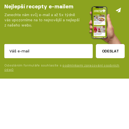
Nejlepší recepty e-mailem
Zanechte nám svůj e-mail a až 5x týdně
vás upozorníme na to nejnovější a nejlepší
z našeho webu.
ODESLAT
Odesláním formuláře souhlasíte s
podmínkami zpracování osobních
údajů