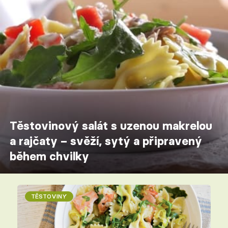
Těstovinový salát s uzenou makrelou
a rajčaty – svěží, sytý a připravený
během chvilky
TĚSTOVINY