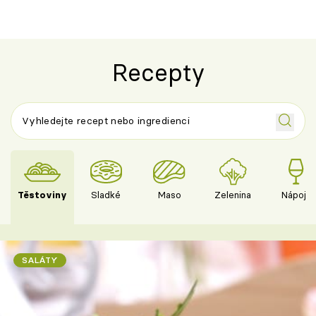
Recepty
Těstoviny
Sladké
Maso
Zelenina
Nápoje
SALÁTY