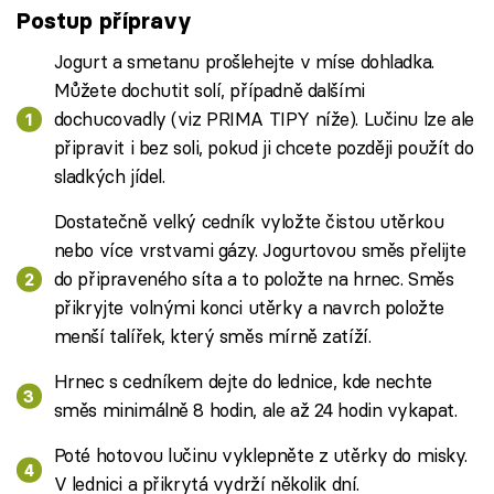
Postup přípravy
Jogurt a smetanu prošlehejte v míse dohladka.
Můžete dochutit solí, případně dalšími
dochucovadly (viz PRIMA TIPY níže). Lučinu lze ale
připravit i bez soli, pokud ji chcete později použít do
sladkých jídel.
Dostatečně velký cedník vyložte čistou utěrkou
nebo více vrstvami gázy. Jogurtovou směs přelijte
do připraveného síta a to položte na hrnec. Směs
přikryjte volnými konci utěrky a navrch položte
menší talířek, který směs mírně zatíží.
Hrnec s cedníkem dejte do lednice, kde nechte
směs minimálně 8 hodin, ale až 24 hodin vykapat.
Poté hotovou lučinu vyklepněte z utěrky do misky.
V lednici a přikrytá vydrží několik dní.