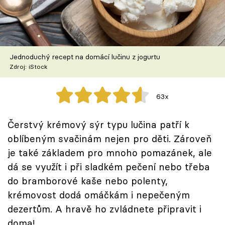
Škola vaření
Recepty z TV
Jednoduchý recept na domácí lučinu z jogurtu
Speciál: Cuketa
Zdroj: iStock
Těhotnej kuchař
63x
Sledujte prima+
Čerstvý krémový sýr typu lučina patří k
oblíbeným svačinám nejen pro děti. Zároveň
Přihlášení
je také základem pro mnoho pomazánek, ale
dá se využít i při sladkém pečení nebo třeba
Sledujte nás
do bramborové kaše nebo polenty,
krémovost dodá omáčkám i nepečeným
dezertům. A hravě ho zvládnete připravit i
doma!