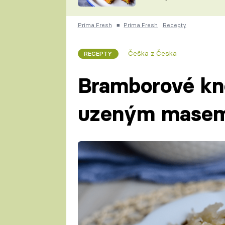
skvělý způsob, jak
ZDENĚK
zpracovat přerostlé
ČESKO NA TALÍŘI
cukety
POHLREICH
Prima Fresh
■
Prima Fresh
Recepty
KAROLÍNA,
JAROSLAV SAPÍK
DOMÁCÍ
Češka z Česka
RECEPTY
KUCHAŘKA
KAROLÍNA
KAMBERSKÁ
Bramborové kn
uzeným mase