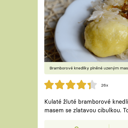
Bramborové knedlíky plněné uzeným ma
26x
Kulaté žluté bramborové kned
masem se zlatavou cibulkou. To