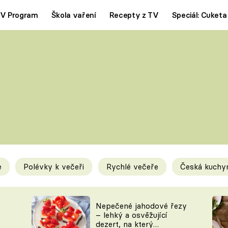
V Program
Škola vaření
Recepty z TV
Speciál: Cuketa
Polévky
Saláty
ČESKÁ KLASIKA
TĚSTOVIN
SILNÉ VÝVARY
SLADKÉ
KRÉMOVÉ
BEZMASÁ J
e
Polévky k večeři
Rychlé večeře
Česká kuchy
y
Tipy a triky
Novink
Nepečené jahodové řezy
– lehký a osvěžující
dezert, na který
KAM ZA JÍDLEM
BLOG