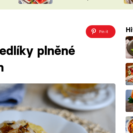
nepotřebujete troubu
ŠÉFREDAK
VYCHYTÁVKY
SOUTĚŽ FR
NA NÁKUPECH
ČASOPIS
Hi
Pin it
edlíky plněné
m