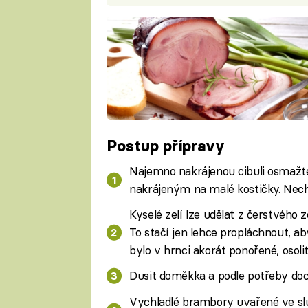
Postup přípravy
Najemno nakrájenou cibuli osmaž
nakrájeným na malé kostičky. Nech
Kyselé zelí lze udělat z čerstvého
To stačí jen lehce propláchnout, aby
bylo v hrnci akorát ponořené, osolit
Dusit doměkka a podle potřeby doc
Vychladlé brambory uvařené ve sl