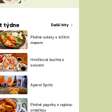
TORKY
ESH
t týdne
Další hity
Plněné cukety s krůtím
masem
Hrníčková buchta s
ovocem
Aperol Spritz
Plněné papriky s rajskou
omáčkou