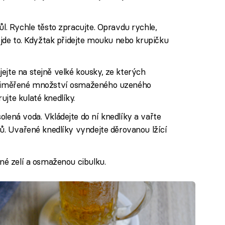
ůl. Rychle těsto zpracujte. Opravdu rychle,
, jde to. Kdyžtak přidejte mouku nebo krupičku
ejte na stejně velké kousky, ze kterých
 přiměřené množství osmaženého uzeného
ujte kulaté knedlíky.
olená voda. Vkládejte do ní knedlíky a vařte
ků. Uvařené knedlíky vyndejte děrovanou lžící
ené zelí a osmaženou cibulku.