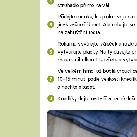
struhadle přímo na vál.
Přidejte mouku, krupičku, vejce a s
jinak začne řídnout. Ale nebojte se
na zahuštění těsta.
Rukama vyválejte váleček a rozkráj
vytvarujte placky. Na ty dávejte
masa s cibulkou. Uzavřete a vytvar
Ve velkém hrnci už bublá vroucí os
10–15 minut, podle velikosti knedlí
a nechte okapat.
Knedlíky dejte na talíř a na ně duš