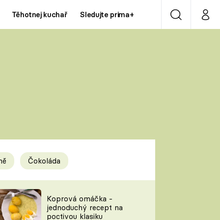
Těhotnej kuchař
Sledujte prima+
Vyhledávání
Můj p
Prima+
Y
CNN Prima NEWS
Prima ZOOM
ÍDLA
Prima LIVING
Prima Ženy
ně
Čokoláda
Prima LAJK
y
Koprová omáčka -
jednoduchý recept na
Sledujte nás
poctivou klasiku