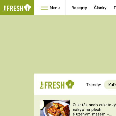
Menu
Recepty
Články
T
Oblíbené
Přílohy
recepty
HRANOLKY
HOUBY
KNEDLÍKY
DÝNĚ
KAŠE
RYCHLOVKY
Trendy:
Kuř
Populární
Videorecept
Cukeťák aneb cuketový
nákyp na plech
kuchaři
s uzeným masem –
TEĎ VAŘÍ ŠÉF!