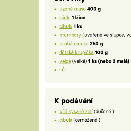
uzené maso
400 g
sádlo
1 lžíce
cibule
1 ks
brambory
(uvařené ve slupce, v
hrubá mouka
250 g
dětská krupička
100 g
vejce
(velké)
1 ks (nebo 2 malá)
sůl
K podávání
bílé kysané zelí
(dušené )
cibule
(osmažená )