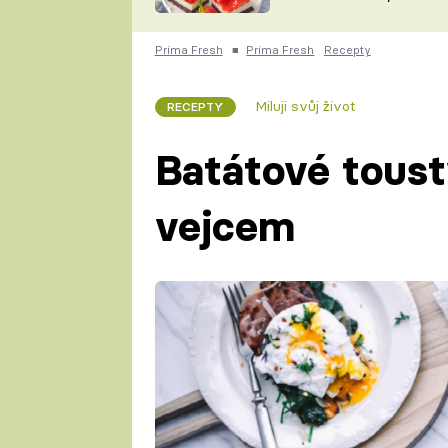
nepotřebujete troubu
ZDENĚK
ČESKO NA TALÍŘI
POHLREICH
Prima Fresh
■
Prima Fresh
Recepty
KAROLÍNA,
JAROSLAV SAPÍK
DOMÁCÍ
Miluji svůj život
RECEPTY
KUCHAŘKA
KAROLÍNA
KAMBERSKÁ
Batátové tous
vejcem