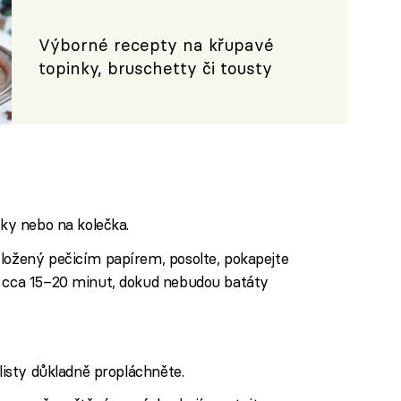
Výborné recepty na křupavé
topinky, bruschetty či tousty
tky nebo na kolečka.
yložený pečicím papírem, posolte, pokapejte
a cca 15–20 minut, dokud nebudou batáty
 listy důkladně propláchněte.