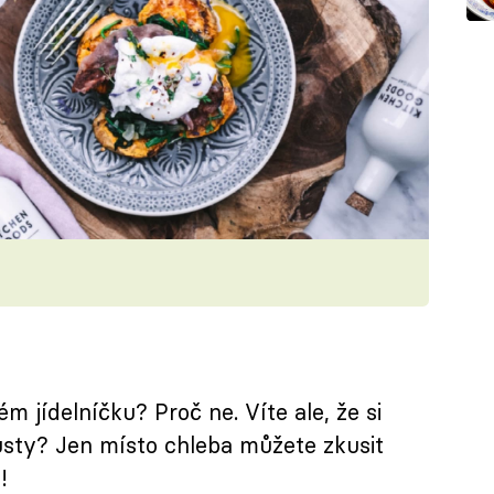
m jídelníčku? Proč ne. Víte ale, že si
usty? Jen místo chleba můžete zkusit
!