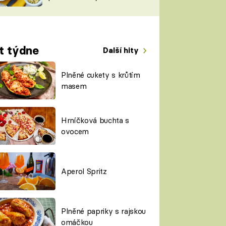
TORKY
ESH
t týdne
Další hity
Plněné cukety s krůtím
masem
Hrníčková buchta s
ovocem
Aperol Spritz
Plněné papriky s rajskou
omáčkou