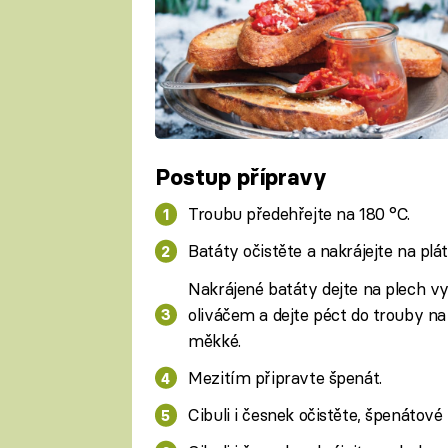
Postup přípravy
Troubu předehřejte na 180 °C.
Batáty očistěte a nakrájejte na plá
Nakrájené batáty dejte na plech v
oliváčem a dejte péct do trouby n
měkké.
Mezitím připravte špenát.
Cibuli i česnek očistěte, špenátové