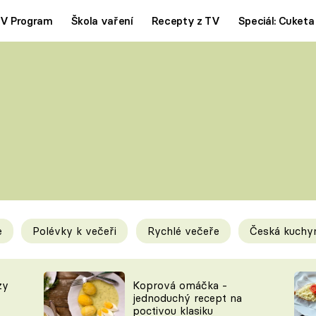
V Program
Škola vaření
Recepty z TV
Speciál: Cuketa
Polévky
Saláty
ČESKÁ KLASIKA
TĚSTOVIN
SILNÉ VÝVARY
SLADKÉ
KRÉMOVÉ
BEZMASÁ J
e
Polévky k večeři
Rychlé večeře
Česká kuchy
y
Tipy a triky
Novink
zy
Koprová omáčka -
jednoduchý recept na
poctivou klasiku
KAM ZA JÍDLEM
BLOG