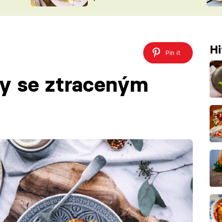
ŠÉFREDAK
VYCHYTÁVKY
SOUTĚŽ FR
NA NÁKUPECH
ČASOPIS
Hi
Pin it
ty se ztraceným