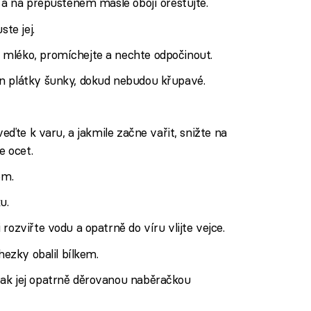
o a na přepuštěném másle obojí orestujte.
ste jej.
mléko, promíchejte a nechte odpočinout.
n plátky šunky, dokud nebudou křupavé.
veďte k varu, a jakmile začne vařit, snižte na
e ocet.
om.
u.
rozviřte vodu a opatrně do víru vlijte vejce.
hezky obalil bílkem.
ak jej opatrně děrovanou naběračkou