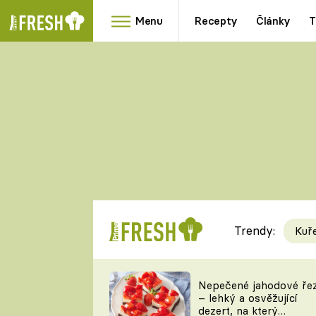
Menu
Recepty
Články
T
Oblíbené
Přílohy
recepty
HRANOLKY
HOUBY
KNEDLÍKY
DÝNĚ
KAŠE
RYCHLOVKY
Trendy:
Kuř
Populární
Videorecept
Nepečené jahodové ře
– lehký a osvěžující
kuchaři
dezert, na který
TEĎ VAŘÍ ŠÉF!