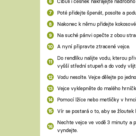
Cibuli i česnek nakrájejte nadrobn
Poté přidejte špenát, posolte a podu
Nakonec k němu přidejte kokosové 
Na suché pánvi opečte z obou stra
A nyní připravte ztracené vejce.
Do rendlíku nalijte vodu, kterou při
vyšší střední stupeň a do vody vlijt
Vodu nesolte. Vejce dělejte po jedn
Vejce vyklepněte do malého hrníčk
Pomocí lžíce nebo metličky v hrnci 
Vír se postará o to, aby se žloutek 
Nechte vejce ve vodě 3 minuty a p
vyndejte.