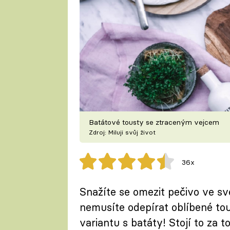
Batátové tousty se ztraceným vejcem
Zdroj: Miluji svůj život
36x
Snažíte se omezit pečivo ve své
nemusíte odepírat oblíbené to
variantu s batáty! Stojí to za to