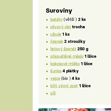
Suroviny
batáty
(větší )
2 ks
olivový olej
trocha
cibule
1 ks
česnek
2 stroužky
listový špenát
250 g
přepuštěné máslo
1 lžíce
kokosové mléko
1 lžíce
šunka
4 plátky
vejce
(bio )
4 ks
bílý vinný ocet
1 lžíce
sůl