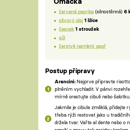
Omáčka
červená paprika
(silnostěnná)
6 
olivový olej
1 lžíce
česnek
1 stroužek
sůl
čerstvě namletý pepř
Postup přípravy
Nejprve připravte risotto,
Arancini:
plněním vychladit. V pánvi rozehřej
mírně orestujte cibuli nebo šalotku
Jakmile je cibule změklá, přidejte 
třeba rýži restovat jako u tradičníh
držela tvar. Vařte al dente nebo o n
smaží a znovu tak projdou teplem.