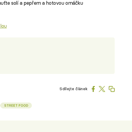
huťte solí a pepřem a hotovou omáčku
lou
Sdílejte článek
STREET FOOD