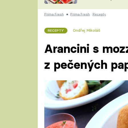
nepotřebujete troubu
ZDENĚK
ČESKO NA TALÍŘI
POHLREICH
Prima Fresh
■
Prima Fresh
Recepty
KAROLÍNA,
JAROSLAV SAPÍK
DOMÁCÍ
Ondřej Mikoláš
RECEPTY
KUCHAŘKA
KAROLÍNA
KAMBERSKÁ
Arancini s moz
z pečených pap