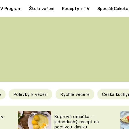
V Program
Škola vaření
Recepty z TV
Speciál: Cuketa
Polévky
Saláty
ČESKÁ KLASIKA
TĚSTOVIN
SILNÉ VÝVARY
SLADKÉ
KRÉMOVÉ
BEZMASÁ J
e
Polévky k večeři
Rychlé večeře
Česká kuchy
y
Tipy a triky
Novink
zy
Koprová omáčka -
jednoduchý recept na
poctivou klasiku
KAM ZA JÍDLEM
BLOG