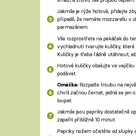
Jakmile je rýže hotová, přidejte z
případě, že nemáte mozzarellu v ob
parmazánem.
Vše rozprostřete na pekáček do te
vychladnutí tvarujte kuličky, které
Kuličky je třeba řádně utáhnout, ab
Hotové kuličky obalujte ve vajíčk
podávat.
Rozpalte troubu na největ
Omáčka:
chvíli začnou černat, jedná se jen 
loupat.
Jakmile jsou papriky dostatečně opá
zapařit přibližně 10 minut.
Papriky nožem očistěte od slupky 