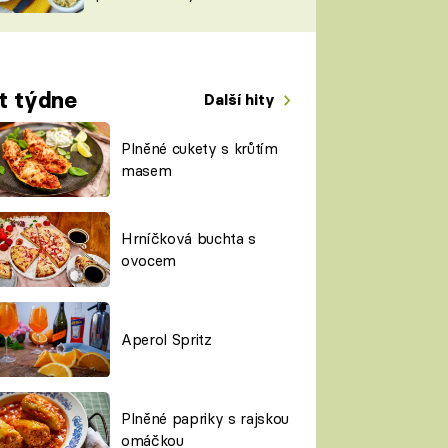
TORKY
ESH
t týdne
Další hity
Plněné cukety s krůtím
masem
Hrníčková buchta s
ovocem
Aperol Spritz
Plněné papriky s rajskou
omáčkou