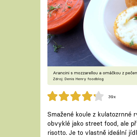
Arancini s mozzarellou a omáčkou z peče
Zdroj: Denis Henry foodblog
39x
Smažené koule z kulatozrnné rý
obvyklé jako street food, ale p
risotto. Je to vlastně ideální jí