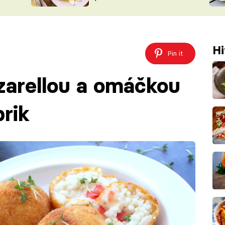
ŠÉFREDAK
VYCHYTÁVKY
SOUTĚŽ FR
NA NÁKUPECH
ČASOPIS
Hi
Pin it
zarellou a omáčkou
rik