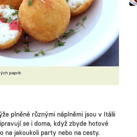
ných paprik
že plněné různými náplněmi jsou v Itálii
řipravují se i doma, když zbyde hotové
dlo na jakoukoli party nebo na cesty.