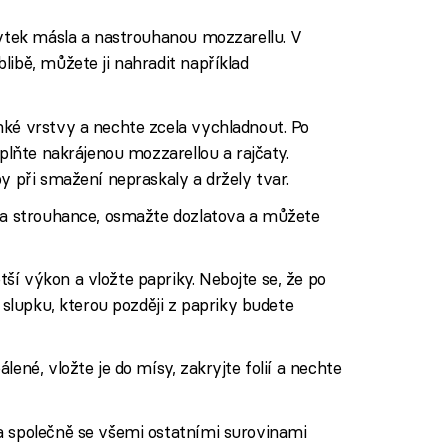
bytek másla a nastrouhanou mozzarellu. V
libě, můžete ji nahradit například
nké vrstvy a nechte zcela vychladnout. Po
 plňte nakrájenou mozzarellou a rajčaty.
y při smažení nepraskaly a držely tvar.
u a strouhance, osmažte dozlatova a můžete
ší výkon a vložte papriky. Nebojte se, že po
o slupku, kterou později z papriky budete
lené, vložte je do mísy, zakryjte folií a nechte
a společně se všemi ostatními surovinami