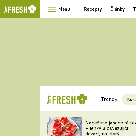
Menu
Recepty
Články
T
Oblíbené
Přílohy
recepty
HRANOLKY
HOUBY
KNEDLÍKY
DÝNĚ
KAŠE
RYCHLOVKY
Trendy:
Kuř
Populární
Videorecept
Nepečené jahodové ře
– lehký a osvěžující
kuchaři
dezert, na který
TEĎ VAŘÍ ŠÉF!