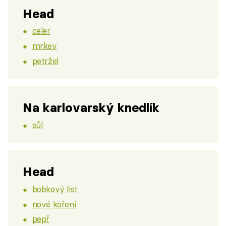
Head
celer
mrkev
petržel
Na karlovarský knedlík
sůl
Head
bobkový list
nové koření
pepř