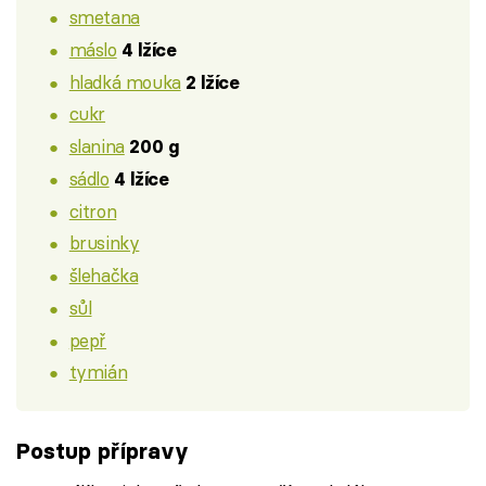
smetana
máslo
4 lžíce
hladká mouka
2 lžíce
cukr
slanina
200 g
sádlo
4 lžíce
citron
brusinky
šlehačka
sůl
pepř
tymián
Postup přípravy