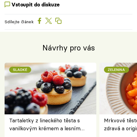
Vstoupit do diskuze
Sdílejte článek
Návrhy pro vás
SLADKÉ
ZELENINA
Tartaletky z lineckého těsta s
Mrkvové těst
vanilkovým krémem a lesním
zdravá a origi
ovocem podle Bread Society
klasiky