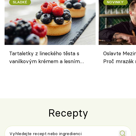
SLADKÉ
NOVINKY
Tartaletky z lineckého těsta s
Oslavte Mezin
vanilkovým krémem a lesním
Proč mrazák n
ovocem podle Bread Society
horku vsadit 
Recepty