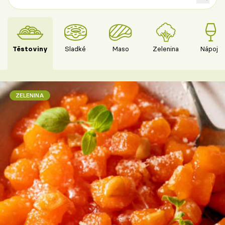
Těstoviny
Sladké
Maso
Zelenina
Nápoje
ZELENINA