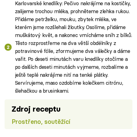
Karlovarské knedlíky: Pečivo nakrájíme na kostičky,
zalijeme trochou mléka, prohněteme zlehka rukou.
Přidáme petrželku, mouku, zbytek mléka, ve
kterém jsme rozšlehali žloutky. Osolíme, přidáme
muškátový květ, a nakonec vmícháme sníh z bílků.
Těsto rozprostřeme na dva větší obdélníky z
potravinové fólie, zformujeme dva válečky a dáme
vařit. Po deseti minutách varu knedlíky otočíme a
po dalších deseti minutách vyjmeme, rozbalíme a
ještě teplé nakrájíme nití na tenké plátky.
Servírujeme, maso ozdobíme kolečkem citrónu,
šlehačkou a brusinkami.
Zdroj receptu
Prostřeno, soutěžící