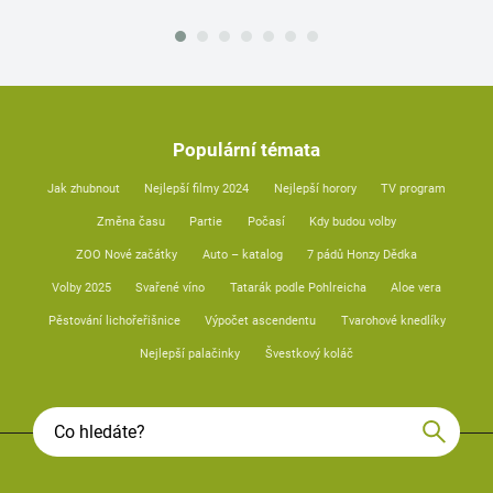
Populární témata
Jak zhubnout
Nejlepší filmy 2024
Nejlepší horory
TV program
Změna času
Partie
Počasí
Kdy budou volby
ZOO Nové začátky
Auto – katalog
7 pádů Honzy Dědka
Volby 2025
Svařené víno
Tatarák podle Pohlreicha
Aloe vera
Pěstování lichořeřišnice
Výpočet ascendentu
Tvarohové knedlíky
Nejlepší palačinky
Švestkový koláč