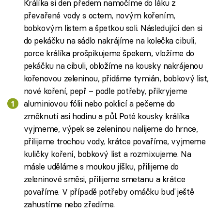
Králíka si den předem namočíme do láku z
převařené vody s octem, novým kořením,
bobkovým listem a špetkou soli. Následující den si
do pekáčku na sádlo nakrájíme na kolečka cibuli,
porce králíka prošpikujeme špekem, vložíme do
pekáčku na cibuli, obložíme na kousky nakrájenou
kořenovou zeleninou, přidáme tymián, bobkový list,
nové koření, pepř – podle potřeby, přikryjeme
aluminiovou fólii nebo poklicí a pečeme do
změknutí asi hodinu a půl. Poté kousky králíka
vyjmeme, výpek se zeleninou nalijeme do hrnce,
přilijeme trochou vody, krátce povaříme, vyjmeme
kuličky koření, bobkový list a rozmixujeme. Na
másle uděláme s moukou jíšku, přilijeme do
zeleninové směsi, přilijeme smetanu a krátce
povaříme. V případě potřeby omáčku buď ještě
zahustíme nebo zředíme.