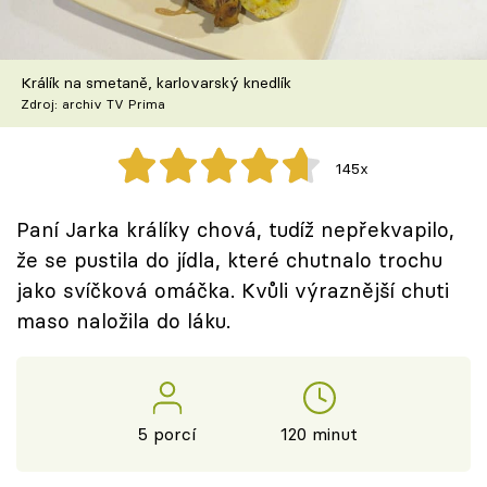
Škola vaření
Recepty z TV
Králík na smetaně, karlovarský knedlík
Zdroj: archiv TV Prima
Speciál: Cuketa
145x
Těhotnej kuchař
Paní Jarka králíky chová, tudíž nepřekvapilo,
Sledujte prima+
že se pustila do jídla, které chutnalo trochu
jako svíčková omáčka. Kvůli výraznější chuti
Přihlášení
maso naložila do láku.
Sledujte nás
5 porcí
120 minut