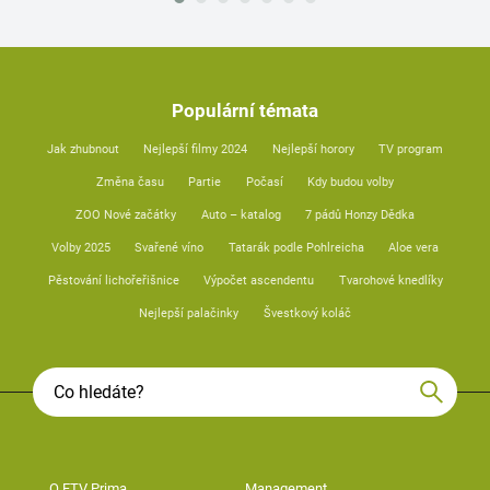
Populární témata
Jak zhubnout
Nejlepší filmy 2024
Nejlepší horory
TV program
Změna času
Partie
Počasí
Kdy budou volby
ZOO Nové začátky
Auto – katalog
7 pádů Honzy Dědka
Volby 2025
Svařené víno
Tatarák podle Pohlreicha
Aloe vera
Pěstování lichořeřišnice
Výpočet ascendentu
Tvarohové knedlíky
Nejlepší palačinky
Švestkový koláč
O FTV Prima
Management