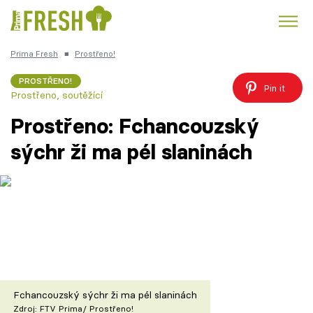
Prima Fresh
■
Prostřeno!
Kuře
Polévky k večeři
Rychlé večeře
Trendy:
PROSTŘENO!
Pin it
Prostřeno, soutěžící
Česká kuchyně
Čokoláda
Prostřeno: Fchancouzský
sýchr ži ma pél slaninách
Témata
Recepty
Články
TV Program
Fchancouzský sýchr ži ma pél slaninách
Zdroj: FTV Prima/ Prostřeno!