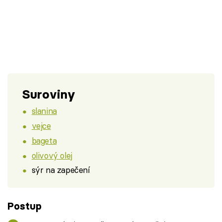
Suroviny
slanina
vejce
bageta
olivový olej
sýr na zapečení
Postup