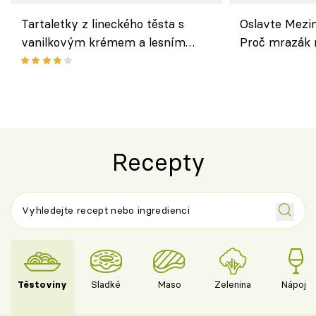
Tartaletky z lineckého těsta s
Oslavte Mezin
vanilkovým krémem a lesním
Proč mrazák n
ovocem podle Bread Society
horku vsadit 
Recepty
Těstoviny
Sladké
Maso
Zelenina
Nápoje