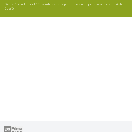
Odesláním formuláře souhlasíte s
podmínkami zpracování osobních
údajů