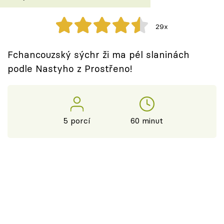
Škola vaření
29x
Recepty z TV
Fchancouzský sýchr ži ma pél slaninách
Speciál: Cuketa
podle Nastyho z Prostřeno!
Těhotnej kuchař
Sledujte prima+
5 porcí
60 minut
Přihlášení
Sledujte nás