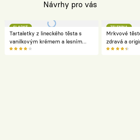
Návrhy pro vás
SLADKÉ
ZELENINA
Tartaletky z lineckého těsta s
Mrkvové těst
vanilkovým krémem a lesním
zdravá a origi
ovocem podle Bread Society
klasiky