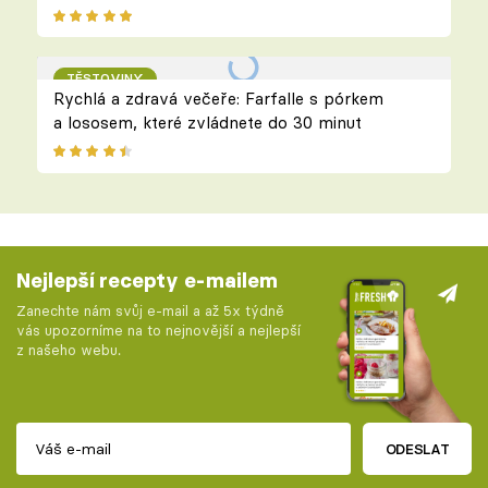
TĚSTOVINY
Rychlá a zdravá večeře: Farfalle s pórkem
a lososem, které zvládnete do 30 minut
Nejlepší recepty e-mailem
Zanechte nám svůj e-mail a až 5x týdně
vás upozorníme na to nejnovější a nejlepší
z našeho webu.
ODESLAT