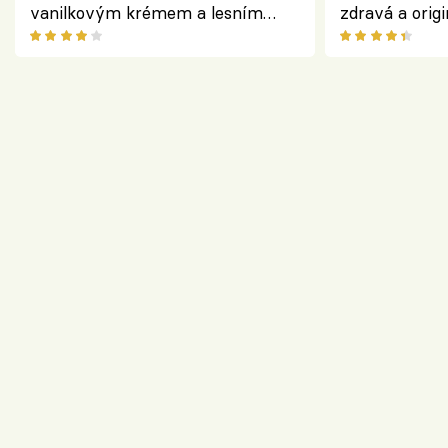
vanilkovým krémem a lesním
zdravá a origi
ovocem podle Bread Society
klasiky