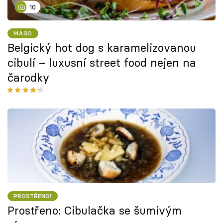
10
MASO
Belgický hot dog s karamelizovanou
cibulí – luxusní street food nejen na
čarodky
PROSTŘENO!
Prostřeno: Cibulačka se šumivým