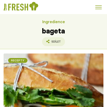
Ingredience
Kuře
Polévky k večeři
Rychlé večeře
Trendy:
bageta
Česká kuchyně
Čokoláda
SDÍLET
RECEPTY
Témata
Recepty
Články
TV Program