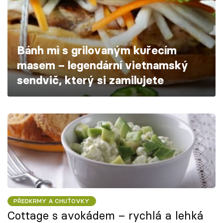
Škola vaření
Recepty z TV
Bánh mì s grilovaným kuřecím
Speciál: Cuketa
masem – legendární vietnamský
sendvič, který si zamilujete
Těhotnej kuchař
Sledujte prima+
Přihlášení
Sledujte nás
PŘEDKRMY A CHUŤOVKY
Cottage s avokádem – rychlá a lehká