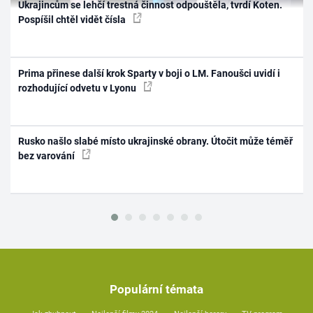
Ukrajincům se lehčí trestná činnost odpouštěla, tvrdí Koten.
Pospíšil chtěl vidět čísla
Prima přinese další krok Sparty v boji o LM. Fanoušci uvidí i
rozhodující odvetu v Lyonu
Rusko našlo slabé místo ukrajinské obrany. Útočit může téměř
bez varování
Populární témata