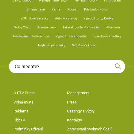
Jak zhubnout
Nejlepší filmy 2024
Nejlepší horory
TV program
Změna času
Partie
Počasí
Kdy budou volby
ZOO Nové začátky
Auto – katalog
7 pádů Honzy Dědka
Volby 2025
Svařené víno
Tatarák podle Pohlreicha
Aloe vera
Pěstování lichořeřišnice
Výpočet ascendentu
Tvarohové knedlíky
Nejlepší palačinky
Švestkový koláč
O FTV Prima
Management
Volná místa
Press
Reklama
Castingy a výzvy
HbbTV
Kontakty
Podmínky užívání
Zpracování osobních údajů