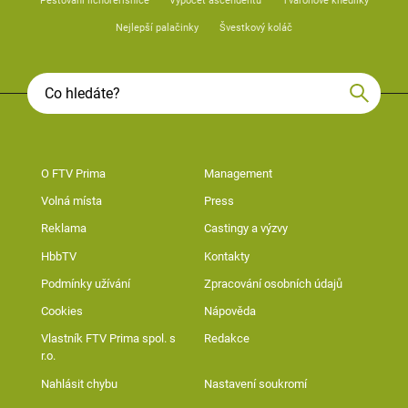
Pěstování lichořeřišnice
Výpočet ascendentu
Tvarohové knedlíky
Nejlepší palačinky
Švestkový koláč
O FTV Prima
Management
Volná místa
Press
Reklama
Castingy a výzvy
HbbTV
Kontakty
Podmínky užívání
Zpracování osobních údajů
Cookies
Nápověda
Vlastník FTV Prima spol. s
Redakce
r.o.
Nahlásit chybu
Nastavení soukromí