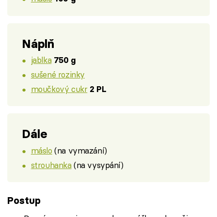
Náplň
jablka
750 g
sušené rozinky
moučkový cukr
2 PL
Dále
máslo
(na vymazání)
strouhanka
(na vysypání)
Postup