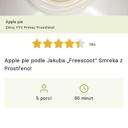
Škola vaření
Recepty z TV
Apple pie
Zdroj: FTV Prima/ Prostřeno!
Speciál: Cuketa
19x
Těhotnej kuchař
Apple pie podle Jakuba „Freescoot“ Smreka z
Sledujte prima+
Prostřeno!
Přihlášení
5 porcí
60 minut
Sledujte nás