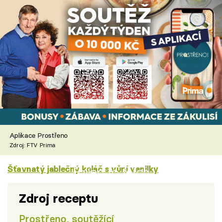
Aplikace Prostřeno
Zdroj: FTV Prima
Šťavnatý jablečný koláč s vůní vanilky
Failed to fetch
Zdroj receptu
Prostřeno, soutěžící