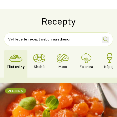
Recepty
Těstoviny
Sladké
Maso
Zelenina
Nápoje
ZELENINA