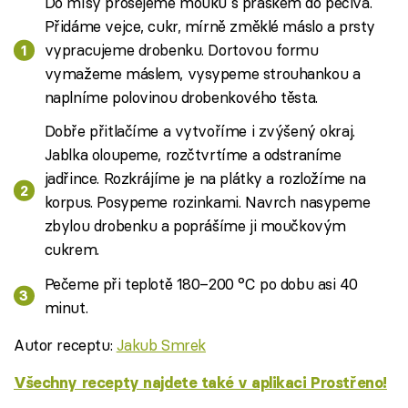
Do mísy prosejeme mouku s práškem do pečiva.
Přidáme vejce, cukr, mírně změklé máslo a prsty
vypracujeme drobenku. Dortovou formu
vymažeme máslem, vysypeme strouhankou a
naplníme polovinou drobenkového těsta.
Dobře přitlačíme a vytvoříme i zvýšený okraj.
Jablka oloupeme, rozčtvrtíme a odstraníme
jadřince. Rozkrájíme je na plátky a rozložíme na
korpus. Posypeme rozinkami. Navrch nasypeme
zbylou drobenku a poprášíme ji moučkovým
cukrem.
Pečeme při teplotě 180–200 °C po dobu asi 40
minut.
Autor receptu:
Jakub Smrek
Všechny recepty najdete také v aplikaci Prostřeno!