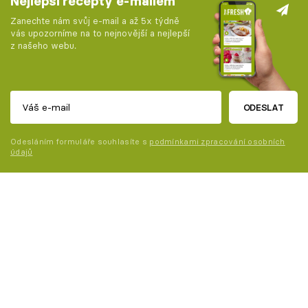
Nejlepší recepty e-mailem
Zanechte nám svůj e-mail a až 5x týdně
vás upozorníme na to nejnovější a nejlepší
z našeho webu.
ODESLAT
Odesláním formuláře souhlasíte s
podmínkami zpracování osobních
údajů