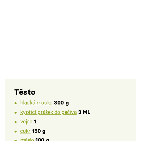
Těsto
hladká mouka
300 g
kypřicí prášek do pečiva
3 ML
vejce
1
cukr
150 g
máslo
100 g