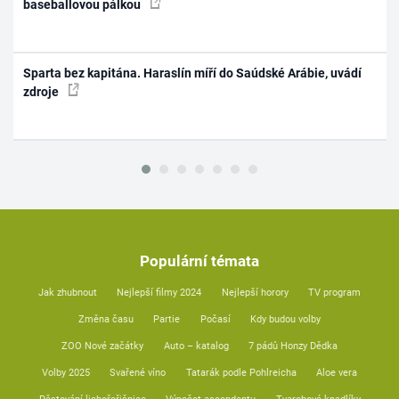
baseballovou pálkou
Sparta bez kapitána. Haraslín míří do Saúdské Arábie, uvádí
zdroje
Populární témata
Jak zhubnout
Nejlepší filmy 2024
Nejlepší horory
TV program
Změna času
Partie
Počasí
Kdy budou volby
ZOO Nové začátky
Auto – katalog
7 pádů Honzy Dědka
Volby 2025
Svařené víno
Tatarák podle Pohlreicha
Aloe vera