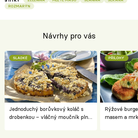
ŠTÍTKY
ROZMARÝN
Návrhy pro vás
SLADKÉ
PŘÍLOHY
Jednoduchý borůvkový koláč s
Rýžové burge
drobenkou – vláčný moučník plný
masem a mrk
ovoce
salátem – leh