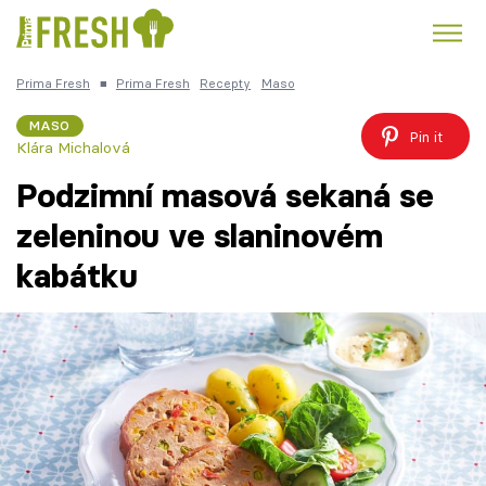
Prima Fresh
■
Prima Fresh
Recepty
Maso
Kuře
Polévky k večeři
Rychlé večeře
Trendy:
MASO
Pin it
Klára Michalová
Česká kuchyně
Čokoláda
Podzimní masová sekaná se
zeleninou ve slaninovém
kabátku
Témata
Recepty
Články
TV Program