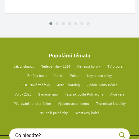
Populární témata
Jak zhubnout
Nejlepší filmy 2024
Nejlepší horory
TV program
Změna času
Partie
Počasí
Kdy budou volby
ZOO Nové začátky
Auto – katalog
7 pádů Honzy Dědka
Volby 2025
Svařené víno
Tatarák podle Pohlreicha
Aloe vera
Pěstování lichořeřišnice
Výpočet ascendentu
Tvarohové knedlíky
Nejlepší palačinky
Švestkový koláč