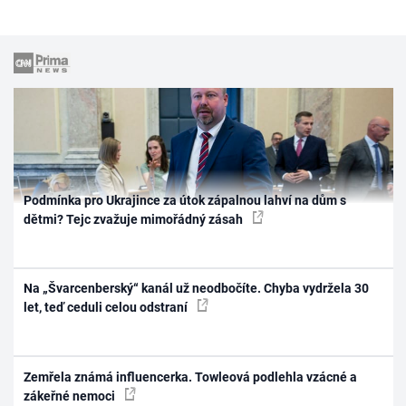
Podmínka pro Ukrajince za útok zápalnou lahví na dům s
dětmi? Tejc zvažuje mimořádný zásah
Na „Švarcenberský“ kanál už neodbočíte. Chyba vydržela 30
let, teď ceduli celou odstraní
Zemřela známá influencerka. Towleová podlehla vzácné a
zákeřné nemoci