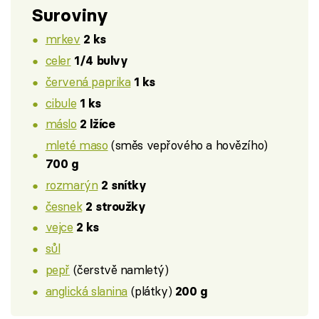
Suroviny
mrkev
2 ks
celer
1/4 bulvy
červená paprika
1 ks
cibule
1 ks
máslo
2 lžíce
mleté maso
(směs vepřového a hovězího)
700 g
rozmarýn
2 snítky
česnek
2 stroužky
vejce
2 ks
sůl
pepř
(čerstvě namletý)
anglická slanina
(plátky)
200 g