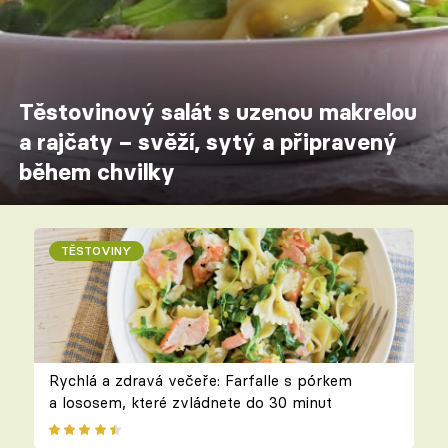
Těstovinový salát s uzenou makrelou
a rajčaty – svěží, sytý a připravený
během chvilky
TĚSTOVINY
Rychlá a zdravá večeře: Farfalle s pórkem
a lososem, které zvládnete do 30 minut