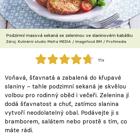
Škola vaření
Recepty z TV
Podzimní masová sekaná se zeleninou ve slaninovém kabátku
Speciál: Cuketa
Zdroj: Kulinární studio Mafra MEDIA / Imagefood BM / Profimedia
Těhotnej kuchař
11x
Sledujte prima+
Voňavá, šťavnatá a zabalená do křupavé
slaniny – tahle podzimní sekaná je skvělou
Přihlášení
volbou pro rodinný oběd i večeři. Zelenina jí
dodá šťavnatost a chuť, zatímco slanina
Sledujte nás
vytvoří neodolatelný obal. Podávejte ji s
bramborem, salátem nebo prostě s tím, co
máte rádi.