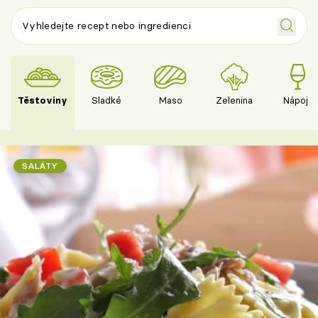
Těstoviny
Sladké
Maso
Zelenina
Nápoje
SALÁTY