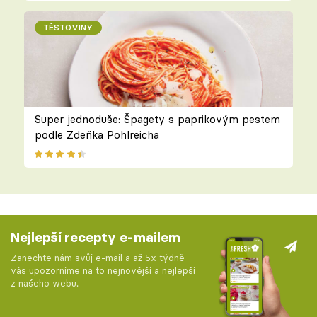
TĚSTOVINY
Super jednoduše: Špagety s paprikovým pestem
podle Zdeňka Pohlreicha
Nejlepší recepty e-mailem
Zanechte nám svůj e-mail a až 5x týdně
vás upozorníme na to nejnovější a nejlepší
z našeho webu.