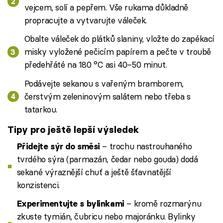
vejcem, solí a pepřem. Vše rukama důkladně
propracujte a vytvarujte váleček.
Obalte váleček do plátků slaniny, vložte do zapékací
misky vyložené pečicím papírem a pečte v troubě
předehřáté na 180 °C asi 40–50 minut.
Podávejte sekanou s vařeným bramborem,
čerstvým zeleninovým salátem nebo třeba s
tatarkou.
Tipy pro ještě lepší výsledek
– trochu nastrouhaného
Přidejte sýr do směsi
tvrdého sýra (parmazán, čedar nebo gouda) dodá
sekané výraznější chuť a ještě šťavnatější
konzistenci.
– kromě rozmarýnu
Experimentujte s bylinkami
zkuste tymián, čubricu nebo majoránku. Bylinky