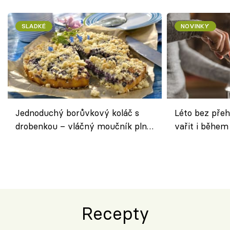
SLADKÉ
NOVINKY
Jednoduchý borůvkový koláč s
Léto bez přeh
drobenkou – vláčný moučník plný
vařit i během
ovoce
Recepty