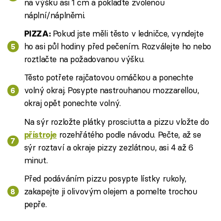
na výšku asi 1 cm a poklaďte zvolenou
náplní/náplněmi.
Pokud jste měli těsto v ledničce, vyndejte
PIZZA:
ho asi půl hodiny před pečením. Rozválejte ho nebo
roztlačte na požadovanou výšku.
Těsto potřete rajčatovou omáčkou a ponechte
volný okraj. Posypte nastrouhanou mozzarellou,
okraj opět ponechte volný.
Na sýr rozložte plátky prosciutta a pizzu vložte do
rozehřátého podle návodu. Pečte, až se
přístroje
sýr roztaví a okraje pizzy zezlátnou, asi 4 až 6
minut.
Před podáváním pizzu posypte lístky rukoly,
zakapejte ji olivovým olejem a pomelte trochou
pepře.