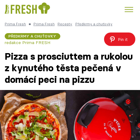
Prima Fresh
■
Prima Fresh
Recepty
Předkrmy a chuťovky
Kuře
Polévky k večeři
Rychlé večeře
Trendy:
PŘEDKRMY A CHUŤOVKY
Pin it
redakce Prima FRESH
Česká kuchyně
Čokoláda
Pizza s prosciuttem a rukolou
z kynutého těsta pečená v
domácí peci na pizzu
Témata
Recepty
Články
TV Program