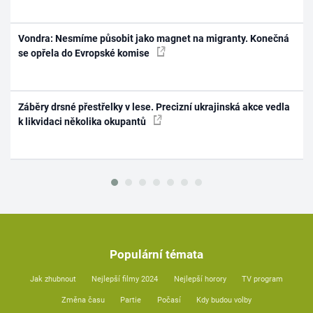
Vondra: Nesmíme působit jako magnet na migranty. Konečná
se opřela do Evropské komise
Záběry drsné přestřelky v lese. Precizní ukrajinská akce vedla
k likvidaci několika okupantů
Populární témata
Jak zhubnout
Nejlepší filmy 2024
Nejlepší horory
TV program
Změna času
Partie
Počasí
Kdy budou volby