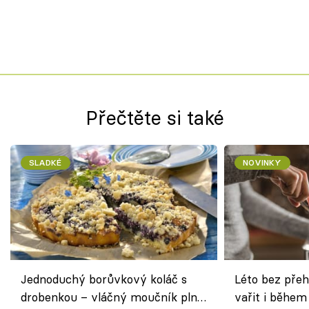
Přečtěte si také
SLADKÉ
NOVINKY
Jednoduchý borůvkový koláč s
Léto bez přeh
drobenkou – vláčný moučník plný
vařit i během