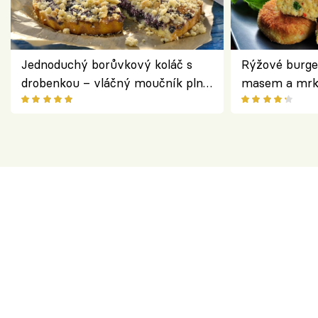
Jednoduchý borůvkový koláč s
Rýžové burge
drobenkou – vláčný moučník plný
masem a mrk
ovoce
salátem – leh