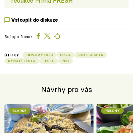
redakce Prima FRESH
Vstoupit do diskuze
Sdílejte článek
ŠTÍTKY
OLIVOVÝ OLEJ
PIZZA
ROKETA SETÁ
KYNUTÉ TĚSTO
TĚSTO
PEC
Návrhy pro vás
SLADKÉ
PŘÍLOHY