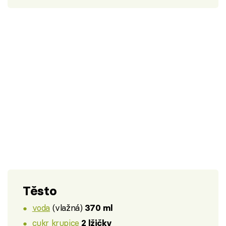
Těsto
voda
(vlažná)
370 ml
cukr krupice
2 lžičky