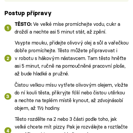
Postup přípravy
Ve velké míse promíchejte vodu, cukr a
TĚSTO:
droždí a nechte asi 5 minut stát, až zpění.
Vsypte mouku, přidejte olivový olej a sůl a vařečkou
dobře promíchejte. Těsto můžete připravovat i
v robotu s hákovým nástavcem. Tam těsto hněťte
asi 5 minut, ručně na pomoučněné pracovní ploše,
až bude hladké a pružné.
Čistou velkou mísu vytřete olivovým olejem, vložte
do ní kouli těsta, přikryjte fólií nebo čistou utěrkou
a nechte na teplém místě kynout, až zdvojnásobí
objem, až 1½ hodiny.
Těsto rozdělte na 2 nebo 3 části podle toho, jak
velké chcete mít pizzy. Pak je rozválejte a roztlačte