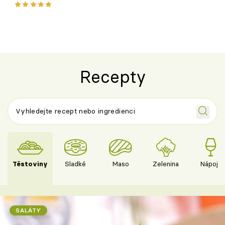
ovoce
Recepty
Těstoviny
Sladké
Maso
Zelenina
Nápoje
SALÁTY