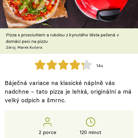
Škola vaření
Recepty z TV
Pizza s prosciuttem a rukolou z kynutého těsta pečená v
Speciál: Cuketa
domácí peci na pizzu
Zdroj: Marek Kučera
Těhotnej kuchař
14x
Sledujte prima+
Báječná variace na klasické náplně vás
Přihlášení
nadchne – tato pizza je lehká, originální a má
velký odpich a šmrnc.
Sledujte nás
2 porce
120 minut