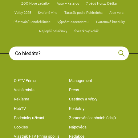
ZOO Nové začátky
Auto – katalog
7 pádů Honzy Dědka
Volby 2025
Svařené víno
Tatarák podle Pohlreicha
Aloe vera
Pěstování lichořeřišnice
Výpočet ascendentu
Tvarohové knedlíky
Nejlepší palačinky
Švestkový koláč
O FTV Prima
Management
Volná místa
Press
Reklama
Castingy a výzvy
HbbTV
Kontakty
Podmínky užívání
Zpracování osobních údajů
Cookies
Nápověda
Vlastník FTV Prima spol. s
Redakce