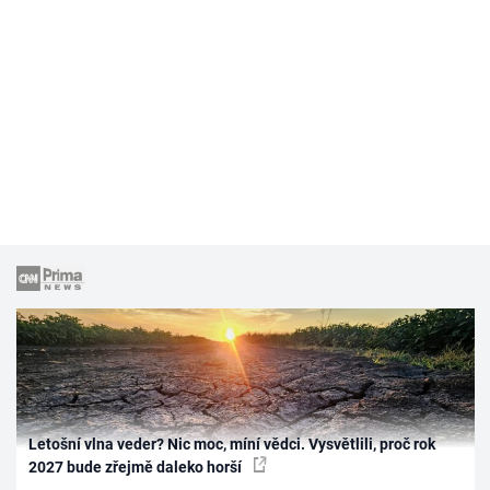
Letošní vlna veder? Nic moc, míní vědci. Vysvětlili, proč rok
2027 bude zřejmě daleko horší