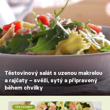
Těstovinový salát s uzenou makrelou
a rajčaty – svěží, sytý a připravený
během chvilky
TĚSTOVINY