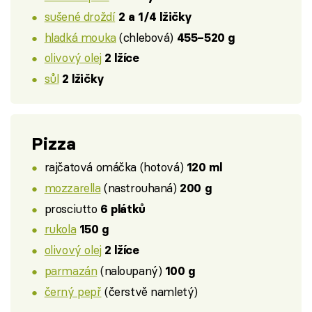
sušené droždí
2 a 1/4 lžičky
hladká mouka
(chlebová)
455–520 g
olivový olej
2 lžíce
sůl
2 lžičky
Pizza
rajčatová omáčka (hotová)
120 ml
mozzarella
(nastrouhaná)
200 g
prosciutto
6 plátků
rukola
150 g
olivový olej
2 lžíce
parmazán
(naloupaný)
100 g
černý pepř
(čerstvě namletý)