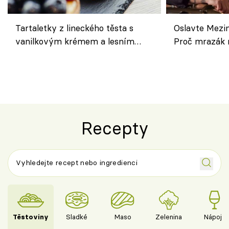
Tartaletky z lineckého těsta s
Oslavte Mezin
vanilkovým krémem a lesním
Proč mrazák n
ovocem podle Bread Society
horku vsadit 
Recepty
Těstoviny
Sladké
Maso
Zelenina
Nápoje