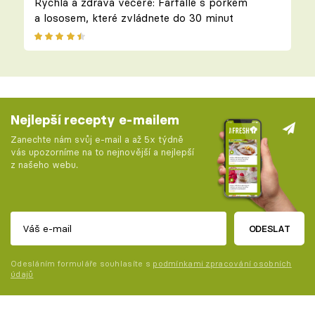
Rychlá a zdravá večeře: Farfalle s pórkem
a lososem, které zvládnete do 30 minut
Nejlepší recepty e-mailem
Zanechte nám svůj e-mail a až 5x týdně
vás upozorníme na to nejnovější a nejlepší
z našeho webu.
ODESLAT
Odesláním formuláře souhlasíte s
podmínkami zpracování osobních
údajů