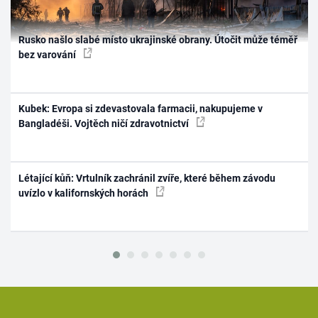
Rusko našlo slabé místo ukrajinské obrany. Útočit může téměř
bez varování
Kubek: Evropa si zdevastovala farmacii, nakupujeme v
Bangladéši. Vojtěch ničí zdravotnictví
Létající kůň: Vrtulník zachránil zvíře, které během závodu
uvízlo v kalifornských horách