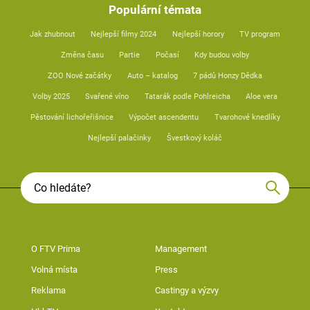
Populární témata
Jak zhubnout
Nejlepší filmy 2024
Nejlepší horory
TV program
Změna času
Partie
Počasí
Kdy budou volby
ZOO Nové začátky
Auto – katalog
7 pádů Honzy Dědka
Volby 2025
Svařené víno
Tatarák podle Pohlreicha
Aloe vera
Pěstování lichořeřišnice
Výpočet ascendentu
Tvarohové knedlíky
Nejlepší palačinky
Švestkový koláč
O FTV Prima
Management
Volná místa
Press
Reklama
Castingy a výzvy