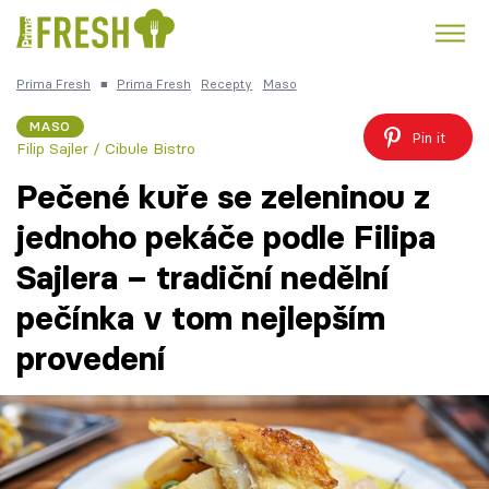
Prima Fresh
■
Prima Fresh
Recepty
Maso
Kuře
Polévky k večeři
Rychlé večeře
Trendy:
MASO
Pin it
Filip Sajler / Cibule Bistro
Česká kuchyně
Čokoláda
Pečené kuře se zeleninou z
jednoho pekáče podle Filipa
Sajlera – tradiční nedělní
Témata
pečínka v tom nejlepším
Recepty
provedení
Články
TV Program