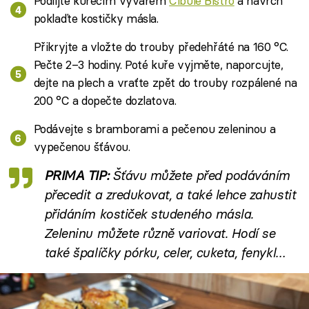
Podlijte kuřecím vývarem
Cibule Bistro
a navrch
poklaďte kostičky másla.
Přikryjte a vložte do trouby předehřáté na 160 °C.
Pečte 2–3 hodiny. Poté kuře vyjměte, naporcujte,
dejte na plech a vraťte zpět do trouby rozpálené na
200 °C a dopečte dozlatova.
Podávejte s bramborami a pečenou zeleninou a
vypečenou šťávou.
PRIMA TIP:
Šťávu můžete před podáváním
přecedit a zredukovat, a také lehce zahustit
přidáním kostiček studeného másla.
Zeleninu můžete různě variovat. Hodí se
také špalíčky pórku, celer, cuketa, fenykl…