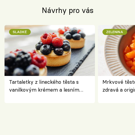
Návrhy pro vás
SLADKÉ
ZELENINA
Tartaletky z lineckého těsta s
Mrkvové těst
vanilkovým krémem a lesním
zdravá a origi
ovocem podle Bread Society
klasiky