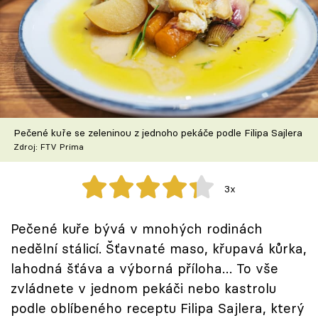
Škola vaření
Recepty z TV
Speciál: Cuketa
Těhotnej kuchař
Pečené kuře se zeleninou z jednoho pekáče podle Filipa Sajlera
Zdroj: FTV Prima
Sledujte prima+
3x
Přihlášení
Pečené kuře bývá v mnohých rodinách
nedělní stálicí. Šťavnaté maso, křupavá kůrka,
Sledujte nás
lahodná šťáva a výborná příloha… To vše
zvládnete v jednom pekáči nebo kastrolu
podle oblíbeného receptu Filipa Sajlera, který