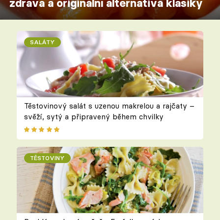
zdravá a originální alternativa klasiky
SALÁTY
Těstovinový salát s uzenou makrelou a rajčaty –
svěží, sytý a připravený během chvilky
TĚSTOVINY