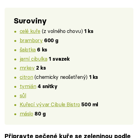
Suroviny
celé kuře
(z volného chovu)
1 ks
brambory
600 g
šalotka
6 ks
jarní cibulka
1 svazek
mrkev
2 ks
citron
(chemicky neošetřený)
1 ks
tymián
4 snítky
sůl
Kuřecí vývar Cibule Bistro
500 ml
máslo
80 g
Připravte pečené kuře se zeleninou podle