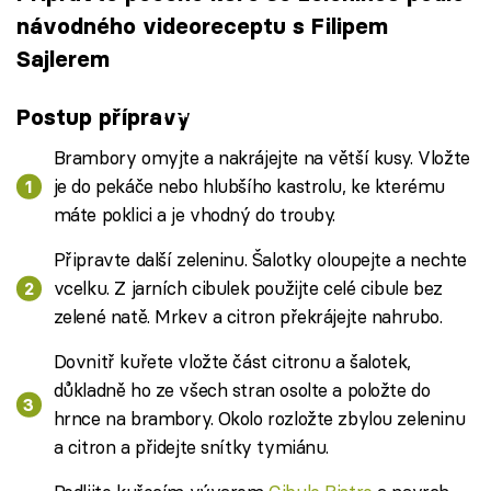
návodného videoreceptu s Filipem
Sajlerem
Failed to fetch
Postup přípravy
Brambory omyjte a nakrájejte na větší kusy. Vložte
je do pekáče nebo hlubšího kastrolu, ke kterému
máte poklici a je vhodný do trouby.
Připravte další zeleninu. Šalotky oloupejte a nechte
vcelku. Z jarních cibulek použijte celé cibule bez
zelené natě. Mrkev a citron překrájejte nahrubo.
Dovnitř kuřete vložte část citronu a šalotek,
důkladně ho ze všech stran osolte a položte do
hrnce na brambory. Okolo rozložte zbylou zeleninu
a citron a přidejte snítky tymiánu.