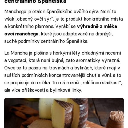
centrálního Španělska
Manchego je etalon španělského ovčího sýra. Není to
však „obecný ovčí sýr“, je to produkt konkrétního místa
a konkrétního plemene. Vyrábí se
výhradně z mléka
, které jsou adaptované na drsnější,
ovcí manchega
suché podmínky centrálního Španělska.
La Mancha je plošina s horkými léty, chladnými nocemi
a vegetací, která není bujná, zato aromaticky výrazná.
Ovce se tu pasou na travinách a bylinách, které mají v
sušších podmínkách koncentrovanější chuť a vůni, a to
se propisuje do mléka. To má menší „mléčnou sladkost“,
ale více oříškovosti a bylinkové linky.