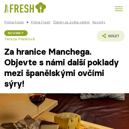
Prima Fresh
■
Prima Fresh
Články ze světa vaření
Novinky
Kuře
Polévky k večeři
Rychlé večeře
Trendy:
NOVINKY
SDÍLET
Tereza Pánková
Česká kuchyně
Čokoláda
Za hranice Manchega.
Objevte s námi další poklady
mezi španělskými ovčími
Témata
sýry!
Recepty
Články
TV Program