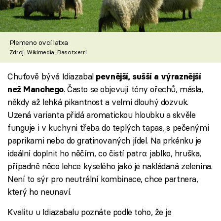
Plemeno ovcí latxa
Zdroj: Wikimedia, Basotxerri
Chuťově bývá Idiazabal
pevnější, sušší a výraznější
. Často se objevují tóny ořechů, másla,
než Manchego
někdy až lehká pikantnost a velmi dlouhý dozvuk.
Uzená varianta přidá aromatickou hloubku a skvěle
funguje i v kuchyni třeba do teplých tapas, s pečenými
paprikami nebo do gratinovaných jídel. Na prkénku je
ideální doplnit ho něčím, co čistí patro: jablko, hruška,
případně něco lehce kyselého jako je nakládaná zelenina.
Není to sýr pro neutrální kombinace, chce partnera,
který ho neunaví.
Kvalitu u Idiazabalu poznáte podle toho, že je