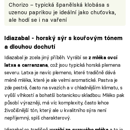
Chorizo – typická španělská klobása s
uzenou paprikou je ideální jako chuťovka,
ale hodí se i na vaření
Idiazabal - horský sýr s kouřovým tónem
a dlouhou dochutí
Idiazabal je zcela jiný příběh. Vyrábí se
z mléka ovcí
, což jsou typická horská plemena
latxa a carranzana
severu. Latxa je navíc plemeno, které tradičně dává
méně mléka, které je ale velmi aromatické. Pastva je
zde pestrá, často na svazích a v chladnějším klimatu, s
vyšší vlhkostí a bohatší botanickou skladbou. Mléko pak
působí výrazněji, má víc komplexity, často lehce
živočišnější tón, který ale u kvalitního sýra není
nepříjemný, spíš charakterový.
Idiazabal se tradičně
a to je
vyrábí ze syrového mléka