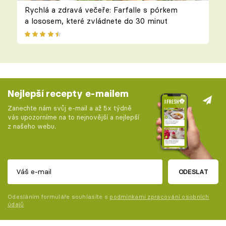
Rychlá a zdravá večeře: Farfalle s pórkem
a lososem, které zvládnete do 30 minut
Nejlepší recepty e-mailem
Zanechte nám svůj e-mail a až 5x týdně
vás upozorníme na to nejnovější a nejlepší
z našeho webu.
ODESLAT
Odesláním formuláře souhlasíte s
podmínkami zpracování osobních
údajů