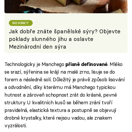
NOVINKY
Jak dobře znáte španělské sýry? Objevte
poklady slunného jihu a oslavte
Mezinárodní den sýra
Technologicky je Manchego
. Mléko
přísně definované
se srazí, sýřenina se krájí na malé zrno, lisuje se do
forem a následně solí. Důležitý je právě způsob lisování
a odvodnění, díky kterému má Manchego typickou
hutnost a zároveň schopnost zrát do krásné, pevné
struktury. U kvalitních kusů se během zrání tvoří
pravidelná, elastická textura a postupně se objevují
drobné krystalky, které nejsou vadou, ale znakem
vyzrálosti.