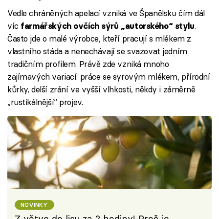
Vedle chráněných apelací vzniká ve Španělsku čím dál
víc
.
farmářských ovčích sýrů „autorského“ stylu
Často jde o malé výrobce, kteří pracují s mlékem z
vlastního stáda a nenechávají se svazovat jedním
tradičním profilem. Právě zde vzniká mnoho
zajímavých variací: práce se syrovým mlékem, přírodní
kůrky, delší zrání ve vyšší vlhkosti, někdy i záměrně
„rustikálnější“ projev.
NOVINKY
Z větve do lisu za 2 hodiny! Proč je