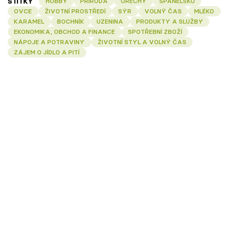
ŠTÍTKY
HOBBY
PŘÍRODA
OŘECHY
ŠPANĚLSKO
OVCE
ŽIVOTNÍ PROSTŘEDÍ
SÝR
VOLNÝ ČAS
MLÉKO
KARAMEL
BOCHNÍK
UZENINA
PRODUKTY A SLUŽBY
EKONOMIKA, OBCHOD A FINANCE
SPOTŘEBNÍ ZBOŽÍ
NÁPOJE A POTRAVINY
ŽIVOTNÍ STYL A VOLNÝ ČAS
ZÁJEM O JÍDLO A PITÍ