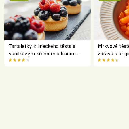
Tartaletky z lineckého těsta s
Mrkvové těst
vanilkovým krémem a lesním
zdravá a origi
ovocem podle Bread Society
klasiky