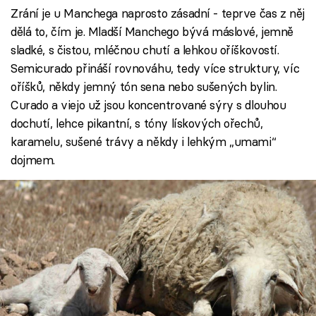
Zrání je u Manchega naprosto zásadní - teprve čas z něj
dělá to, čím je. Mladší Manchego bývá máslové, jemně
sladké, s čistou, mléčnou chutí a lehkou oříškovostí.
Semicurado přináší rovnováhu, tedy více struktury, víc
oříšků, někdy jemný tón sena nebo sušených bylin.
Curado a viejo už jsou koncentrované sýry s dlouhou
dochutí, lehce pikantní, s tóny lískových ořechů,
karamelu, sušené trávy a někdy i lehkým „umami“
dojmem.