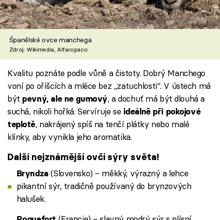
Španělské ovce manchega
Zdroj: Wikimedia, Alfaropaco
Kvalitu poznáte podle vůně a čistoty. Dobrý Manchego
voní po oříšcích a mléce bez „zatuchlosti“. V ústech má
být
, a dochuť má být dlouhá a
pevný, ale ne gumový
suchá, nikoli hořká. Servíruje se
ideálně při pokojové
, nakrájený spíš na tenčí plátky nebo malé
teplotě
klínky, aby vynikla jeho aromatika.
Další nejznámější ovčí sýry světa!
(Slovensko) – měkký, výrazný a lehce
Bryndza
pikantní sýr, tradičně používaný do brynzových
halušek.
(Francie) – slavný modrý sýr s plísní,
Roquefort