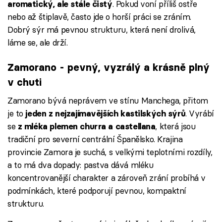
. Pokud voní příliš ostře
aromatický, ale stále čistý
nebo až štiplavě, často jde o horší práci se zráním.
Dobrý sýr má pevnou strukturu, která není drolivá,
láme se, ale drží.
Zamorano - pevný, vyzrálý a krásně plný
v chuti
Zamorano bývá neprávem ve stínu Manchega, přitom
je to
. Vyrábí
jeden z nejzajímavějších kastilských sýrů
se
, která jsou
z mléka plemen churra a castellana
tradiční pro severní centrální Španělsko. Krajina
provincie Zamora je suchá, s velkými teplotními rozdíly,
a to má dva dopady: pastva dává mléku
koncentrovanější charakter a zároveň zrání probíhá v
podmínkách, které podporují pevnou, kompaktní
strukturu.