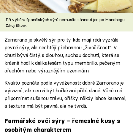
Při výběru španělských sýrů nemusíte sáhnout jen po Manchegu
Zdroj: iStock
Zamorano je skvělý sýr pro ty, kdo mají rádi vyzrálé,
pevné sýry, ale nechtějí přehnanou „živočišnost“. V
chuti bývá čistý, s dlouhou, suchou dochutí, která se
krásně hodí k delikatesám typu membrillo, pečeným
ořechům nebo výraznějším uzeninám.
Kvalitu poznáte podle vyváženosti: dobré Zamorano je
výrazné, ale nemá být hořké ani příliš slané. Vůně má
připomínat sušenou trávu, oříšky, někdy lehce karamel,
a textura má být pevná, ale ne tvrdá.
Farmářské ovčí sýry – řemeslné kusy s
osobitým charakterem