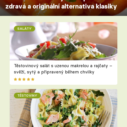
zdravá a originální alternativa klasiky
SALÁTY
Těstovinový salát s uzenou makrelou a rajčaty –
svěží, sytý a připravený během chvilky
TĚSTOVINY