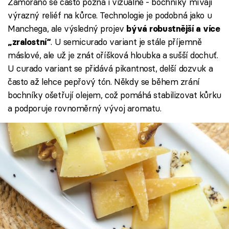
Zamorano se často pozná i vizuálně - bochníky mívají
výrazný reliéf na kůrce. Technologie je podobná jako u
Manchega, ale výsledný projev
bývá robustnější a více
. U semicurado variant je stále příjemně
„zralostní“
máslové, ale už je znát oříšková hloubka a sušší dochuť.
U curado variant se přidává pikantnost, delší dozvuk a
často až lehce pepřový tón. Někdy se během zrání
bochníky ošetřují olejem, což pomáhá stabilizovat kůrku
a podporuje rovnoměrný vývoj aromatu.