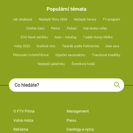
Populární témata
Jak zhubnout
Nejlepší filmy 2024
Nejlepší horory
TV program
Změna času
Partie
Počasí
Kdy budou volby
ZOO Nové začátky
Auto – katalog
7 pádů Honzy Dědka
Volby 2025
Svařené víno
Tatarák podle Pohlreicha
Aloe vera
Pěstování lichořeřišnice
Výpočet ascendentu
Tvarohové knedlíky
Nejlepší palačinky
Švestkový koláč
O FTV Prima
Management
Volná místa
Press
Reklama
Castingy a výzvy