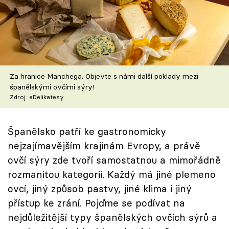
Škola vaření
Recepty z TV
Speciál: Cuketa
Za hranice Manchega. Objevte s námi další poklady mezi
Těhotnej kuchař
španělskými ovčími sýry!
Zdroj: eDelikatesy
Sledujte prima+
Španělsko patří ke gastronomicky
Přihlášení
nejzajímavějším krajinám Evropy, a právě
ovčí sýry zde tvoří samostatnou a mimořádně
rozmanitou kategorii. Každý má jiné plemeno
Sledujte nás
ovcí, jiný způsob pastvy, jiné klima i jiný
přístup ke zrání. Pojďme se podívat na
nejdůležitější typy španělských ovčích sýrů a