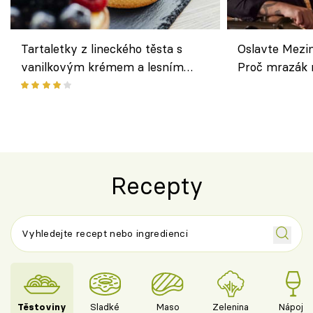
Tartaletky z lineckého těsta s
Oslavte Mezin
vanilkovým krémem a lesním
Proč mrazák n
ovocem podle Bread Society
horku vsadit 
Recepty
Těstoviny
Sladké
Maso
Zelenina
Nápoje