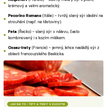
krémový a velmi aromatický.
(Itálie) – tvrdý, slaný sýr ideální na
Pecorino Romano
strouhání (např. na těstoviny).
(Řecko) – slaný sýr v nálevu, často
Feta
kombinovaný i s kozím mlékem.
(Francie) – jemný, lehce nasládlý sýr z
Ossau-Iraty
oblasti francouzského Baskicka.
JAK NA TO - TIPY A TRIKY V KUCHYNI