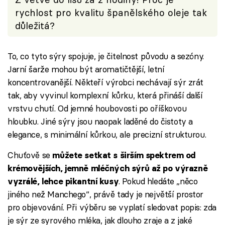
rychlost pro kvalitu španělského oleje tak
důležitá?
To, co tyto sýry spojuje, je čitelnost původu a sezóny.
Jarní šarže mohou být aromatičtější, letní
koncentrovanější. Někteří výrobci nechávají sýr zrát
tak, aby vyvinul komplexní kůrku, která přináší další
vrstvu chutí. Od jemné houbovosti po oříškovou
hloubku. Jiné sýry jsou naopak laděné do čistoty a
elegance, s minimální kůrkou, ale precizní strukturou.
Chuťově se
můžete setkat s širším spektrem od
krémovějších, jemně mléčných sýrů až po výrazně
. Pokud hledáte „něco
vyzrálé, lehce pikantní kusy
jiného než Manchego“, právě tady je největší prostor
pro objevování. Při výběru se vyplatí sledovat popis: zda
je sýr ze syrového mléka, jak dlouho zraje a z jaké