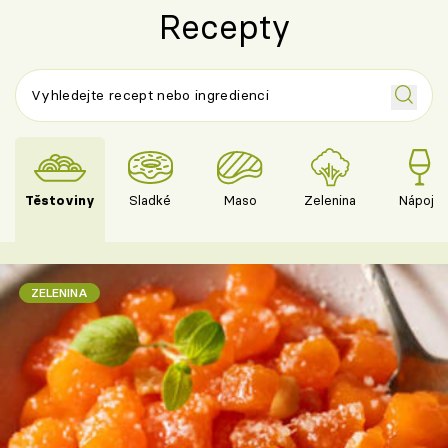
Recepty
Těstoviny
Sladké
Maso
Zelenina
Nápoje
ZELENINA