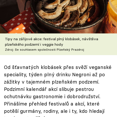
Škola vaření
Recepty z TV
Speciál: Cuketa
Tipy na zářijové akce: festival plný klobásek, návštěva
Těhotnej kuchař
plzeňského podzemí i veggie hody
Zdroj: Se souhlasem společnosti Plzeňský Prazdroj
Sledujte prima+
Od šťavnatých klobásek přes svěží veganské
Přihlášení
speciality, týden plný drinku Negroni až po
zážitky v tajemném plzeňském podzemí.
Podzimní kalendář akcí slibuje pestrou
Sledujte nás
ochutnávku gastronomie i dobrodružství.
Přinášíme přehled festivalů a akcí, které
potěší gurmány, rodiny, ale i ty, kdo hledají