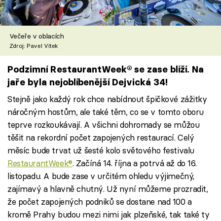
Večeře v oblacích
Zdroj: Pavel Vítek
Podzimní RestaurantWeek® se zase blíží. Na
jaře byla nejoblíbenější Dejvická 34!
Stejně jako každý rok chce nabídnout špičkové zážitky
náročným hostům, ale také těm, co se v tomto oboru
teprve rozkoukávají. A všichni dohromady se můžou
těšit na rekordní počet zapojených restaurací. Celý
měsíc bude trvat už šesté kolo světového festivalu
RestaurantWeek®
. Začíná 14. října a potrvá až do 16.
listopadu. A bude zase v určitém ohledu výjimečný,
zajímavý a hlavně chutný. Už nyní můžeme prozradit,
že počet zapojených podniků se dostane nad 100 a
kromě Prahy budou mezi nimi jak plzeňské, tak také ty