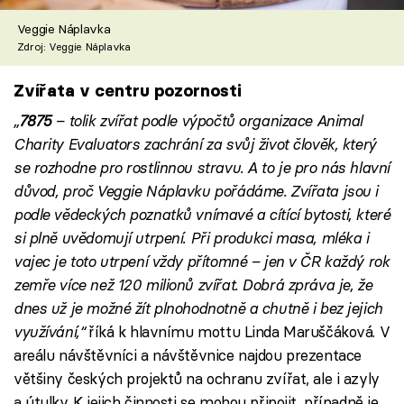
Veggie Náplavka
Zdroj: Veggie Náplavka
Zvířata v centru pozornosti
„
7875
– tolik zvířat podle výpočtů organizace Animal
Charity Evaluators zachrání za svůj život člověk, který
se rozhodne pro rostlinnou stravu. A to je pro nás hlavní
důvod, proč Veggie Náplavku pořádáme. Zvířata jsou i
podle vědeckých poznatků vnímavé a cítící bytosti, které
si plně uvědomují utrpení. Při produkci masa, mléka i
vajec je toto utrpení vždy přítomné – jen v ČR každý rok
zemře více než 120 milionů zvířat. Dobrá zpráva je, že
dnes už je možné žít plnohodnotně a chutně i bez jejich
využívání,“
říká k hlavnímu mottu Linda Maruščáková. V
areálu návštěvníci a návštěvnice najdou prezentace
většiny českých projektů na ochranu zvířat, ale i azyly
a útulky. K jejich činnosti se mohou připojit, případně je