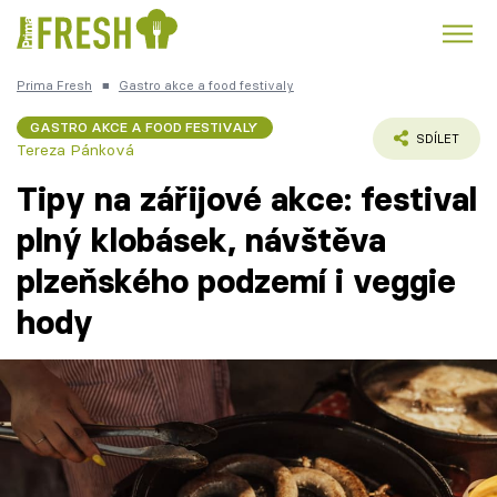
Prima Fresh
■
Gastro akce a food festivaly
Kuře
Polévky k večeři
Rychlé večeře
Trendy:
GASTRO AKCE A FOOD FESTIVALY
SDÍLET
Tereza Pánková
Česká kuchyně
Čokoláda
Tipy na zářijové akce: festival
plný klobásek, návštěva
plzeňského podzemí i veggie
Témata
hody
Recepty
Články
TV Program