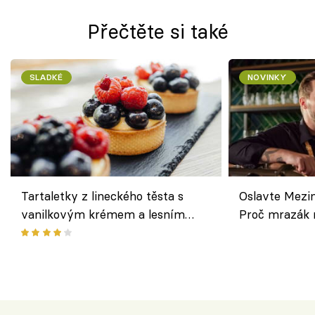
Přečtěte si také
SLADKÉ
NOVINKY
Tartaletky z lineckého těsta s
Oslavte Mezin
vanilkovým krémem a lesním
Proč mrazák n
ovocem podle Bread Society
horku vsadit 