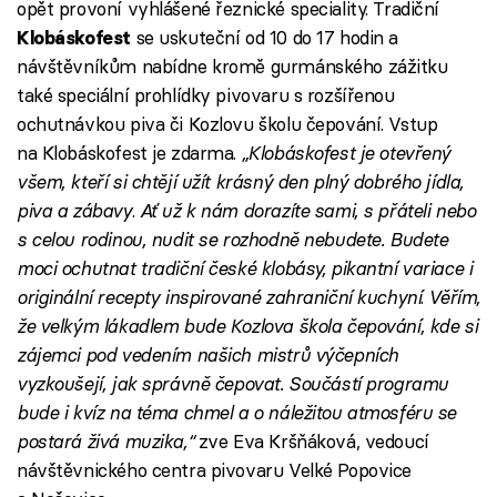
opět provoní vyhlášené řeznické speciality. Tradiční
se uskuteční od 10 do 17 hodin a
Klobáskofest
návštěvníkům nabídne kromě gurmánského zážitku
také speciální prohlídky pivovaru s rozšířenou
ochutnávkou piva či Kozlovu školu čepování. Vstup
na Klobáskofest je zdarma.
„Klobáskofest je otevřený
všem, kteří si chtějí užít krásný den plný dobrého jídla,
piva a zábavy
.
Ať už k nám dorazíte sami, s přáteli nebo
s celou rodinou, nudit se rozhodně nebudete. Budete
moci ochutnat tradiční české klobásy, pikantní variace i
originální recepty inspirované zahraniční kuchyní
.
Věřím,
že velkým lákadlem bude Kozlova škola čepování, kde si
zájemci pod vedením našich mistrů výčepních
vyzkoušejí, jak správně čepovat. Součástí programu
bude i kvíz na téma chmel a o náležitou atmosféru se
postará živá muzika,“
zve Eva Kršňáková, vedoucí
návštěvnického centra pivovaru Velké Popovice