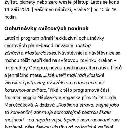
zvířat, planety nebo zero waste přístup. Letos se koná
14. září 2025 | Rašínovo nábřeží, Praha 2 | od 10 do 18
hodin.
Ochutnávky světových novinek
Letošní program přináší exkluzivní ochutnávky
světových plant-based inovací v
Tasting
zónách
a
Masterclasses
. Návštěvníci a návštěvnice se
mohou těšit například na světovou novinku Kraken –
Inspired by Octopus, novou rostlinnou alternativu filetů
a jehněčího masa.
„Lidé, kteří mají rádi klasické
živočišné potraviny, už kvůli tomu dnes nemusí
konzumovat zvířata
,
“
říká k této programové části
founder Veggie Náplavky a veganka přes 25 let Linda
Maruščáková. A dodává:
„Rostlinná strava, stejně jako
ta konvenční, zahrnuje samozřejmě pestrou škálu
možností – od nejzdravější, tepelně nezpracované raw
kuchyně, přes českou klasiku až po indické, asijské,