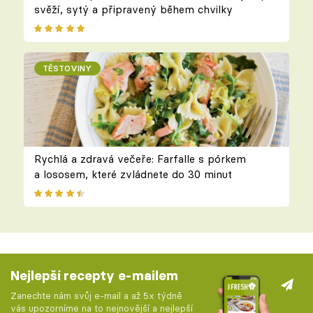
svěží, sytý a připravený během chvilky
TĚSTOVINY
Rychlá a zdravá večeře: Farfalle s pórkem
a lososem, které zvládnete do 30 minut
Nejlepší recepty e-mailem
Zanechte nám svůj e-mail a až 5x týdně
vás upozorníme na to nejnovější a nejlepší