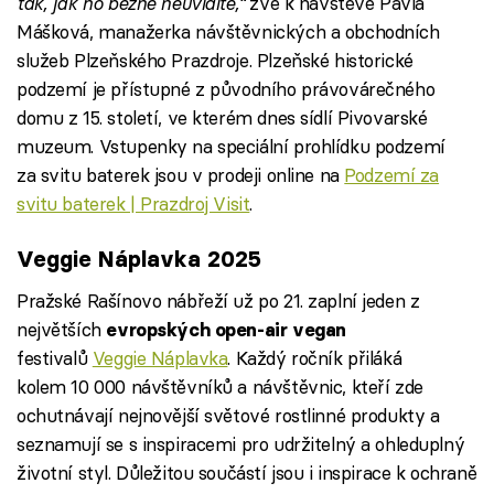
tak, jak ho běžně neuvidíte,“
zve k návštěvě Pavla
Mášková, manažerka návštěvnických a obchodních
služeb Plzeňského Prazdroje. Plzeňské historické
podzemí je přístupné z původního právovárečného
domu z 15. století, ve kterém dnes sídlí Pivovarské
muzeum. Vstupenky na speciální prohlídku podzemí
za svitu baterek jsou v prodeji online na
Podzemí za
svitu baterek | Prazdroj Visit
.
Veggie Náplavka 2025
Pražské Rašínovo nábřeží už po 21. zaplní jeden z
největších
evropských open-air vegan
festivalů
Veggie Náplavka
. Každý ročník přiláká
kolem 10 000 návštěvníků a návštěvnic, kteří zde
ochutnávají nejnovější světové rostlinné produkty a
seznamují se s inspiracemi pro udržitelný a ohleduplný
životní styl. Důležitou součástí jsou i inspirace k ochraně