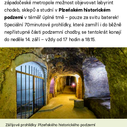
západočeské metropole možnost objevovat labyrint
chodeb, sklepů a studní v
Plzeňském historickém
v téměř úplné tmě – pouze za svitu baterek!
podzemí
Speciální 70minutové prohlídky, které zamíří i do běžně
nepřístupné části podzemní chodby, se tentokrát konají
do neděle 14. září – vždy od 17 hodin a 18:15.
Zářijové prohlídky Plzeňského historického podzemí