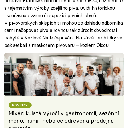
postavit František Ringhoffer II. v roce 1874, seznámí se
s tajemstvím výroby zdejšího piva, uvidí historickou
i současnou varnu či expozici pivních obalů.
V pivovarských sklepích si mohou za dohledu odborníka
sami načepovat pivo a rovnou tak zúročit dovednosti
nabyté v Kozlově škole čepování. Na závěr prohlídky se
pak setkají s maskotem pivovaru – kozlem Oldou.
NOVINKY
Mixér: kulatá výročí v gastronomii, sezónní
menu, humři nebo celodřevěná prodejna