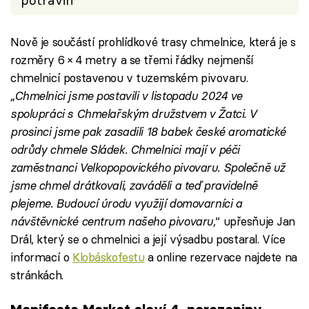
potravin
Nově je součástí prohlídkové trasy chmelnice, která je s
rozměry 6
×
4 metry a se třemi řádky nejmenší
chmelnicí postavenou v tuzemském pivovaru.
„Chmelnici jsme postavili v listopadu 2024 ve
spolupráci s Chmelařským družstvem v Žatci. V
prosinci jsme pak zasadili 18 babek české aromatické
odrůdy chmele Sládek. Chmelnici mají v péči
zaměstnanci Velkopopovického pivovaru. Společně už
jsme chmel drátkovali, zaváděli a teď pravidelně
plejeme. Budoucí úrodu využijí domovarníci a
návštěvnické centrum našeho pivovaru,
“ upřesňuje Jan
Drál, který se o chmelnici a její výsadbu postaral. Více
informací o
Klobáskofestu
a online rezervace najdete na
stránkách.