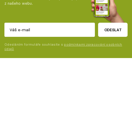
z našeho webu.
ODESLAT
Odesláním formuláře souhlasíte s
podmínkami zpracování osobních
údajů