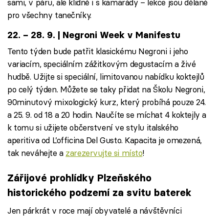
sami, v páru, ale klidně i s kamarády – lekce jsou dělané
pro všechny tanečníky.
22. – 28. 9. | Negroni Week v Manifestu
Tento týden bude patřit klasickému Negroni i jeho
variacím, speciálním zážitkovým degustacím a živé
hudbě. Užijte si speciální, limitovanou nabídku koktejlů
po celý týden. Můžete se taky přidat na Školu Negroni,
90minutový mixologický kurz, který probíhá pouze 24.
a 25. 9. od 18 a 20 hodin. Naučíte se míchat 4 koktejly a
k tomu si užijete občerstvení ve stylu italského
aperitiva od L’officina Del Gusto. Kapacita je omezená,
tak neváhejte a
zarezervujte si místo
!
Zářijové prohlídky Plzeňského
historického podzemí za svitu baterek
Jen párkrát v roce mají obyvatelé a návštěvníci