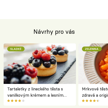
Návrhy pro vás
SLADKÉ
ZELENINA
Tartaletky z lineckého těsta s
Mrkvové těst
vanilkovým krémem a lesním
zdravá a origi
ovocem podle Bread Society
klasiky