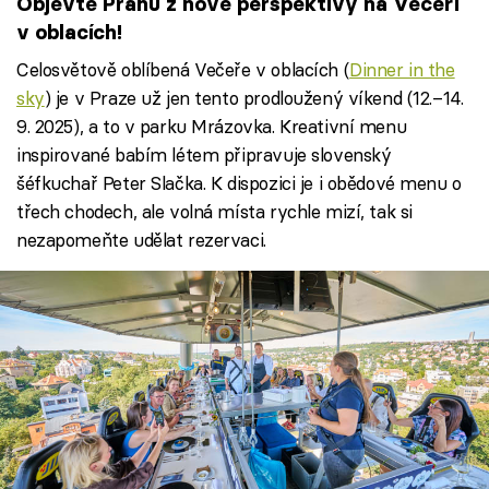
Objevte Prahu z nové perspektivy na Večeři
v oblacích!
Celosvětově oblíbená Večeře v oblacích (
Dinner in the
sky
) je v Praze už jen tento prodloužený víkend (12.–14.
9. 2025), a to v parku Mrázovka. Kreativní menu
inspirované babím létem připravuje slovenský
šéfkuchař Peter Slačka. K dispozici je i obědové menu o
třech chodech, ale volná místa rychle mizí, tak si
nezapomeňte udělat rezervaci.