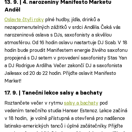
13. 9. | 4. narozeniny Manifesto Marketu
Anděl
Oslavte čtyři roky
plné hudby, jídla, drinků a
nezapomenutelných zážitků v srdci Anděla. Čeká vás
narozeninová oslava s DJs, saxofonisty a skvělou
atmosférou. Od 16 hodin oslavu nastartuje DJ Scab. V 18
hodin bude proudit Manifestem energie živého saxofonu
propojená s DJ setem v provedení saxofonisty Stas Yan
a DJ Rodrigue Ardilha. Večer zakončí DJ a saxofonista
Jailesax od 20 do 22 hodin. Přijďte oslavit Manifesto
Market!
17. 9. | Taneční lekce salsy a bachaty
Roztančete večer v rytmu
salsy a bachaty
pod
vedením tanečního studia Hanser Estenoz. Lekce začíná
v 18 hodin, je volně přístupná a otevřená pro nadšence
latinsko-amerických tanců i úplné začátečníky. Přijďte