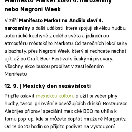
Manifesto Market slaví 4. narozeniny
nebo Negroni Week
V září
Manifesto Market na Andělu slaví 4.
a další události, které spojují skvělou hudbu,
narozeniny
autentické kuchyně z celého světa a jedinečnou
atmosféru městského Marketu. Od tanečních lekcí salsy
a bachaty, přes Negroni Week, který si nechcete nechat
ujít, až po Craft Beer Festival s českými pivovary.
Všechny akce budou probíhat v zastřešeném
Manifestu.
12. 9. | Mexický den nezávislosti
Přijďte oslavit
mexickou kulturu
a užít si večer plný
hudby, tance, grilování a osvěžujících drinků. Restaurace
Alebrijes připraví speciální mexické BBQ na uhlí a k
tomu pop-up, kde si můžete dopřát mražené Margarity.
Od 18 do 20 hodin se přijďte podívat na vystoupení