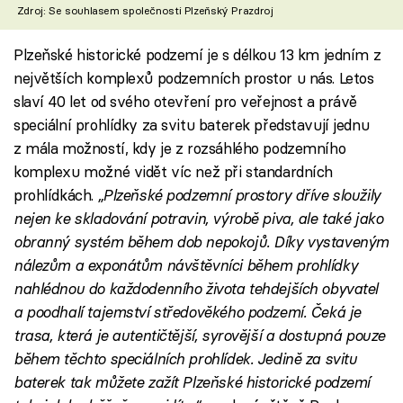
Zdroj: Se souhlasem společnosti Plzeňský Prazdroj
Plzeňské historické podzemí je s délkou 13 km jedním z
největších komplexů podzemních prostor u nás. Letos
slaví 40 let od svého otevření pro veřejnost a právě
speciální prohlídky za svitu baterek představují jednu
z mála možností, kdy je z rozsáhlého podzemního
komplexu možné vidět víc než při standardních
prohlídkách.
„Plzeňské podzemní prostory dříve sloužily
nejen ke skladování potravin, výrobě piva, ale také jako
obranný systém během dob nepokojů. Díky vystaveným
nálezům a exponátům návštěvníci během prohlídky
nahlédnou do každodenního života tehdejších obyvatel
a poodhalí tajemství středověkého podzemí. Čeká je
trasa, která je
autentičtější, syrovější a dostupná pouze
během těchto speciálních prohlídek. Jedině za svitu
baterek tak můžete zažít Plzeňské historické podzemí