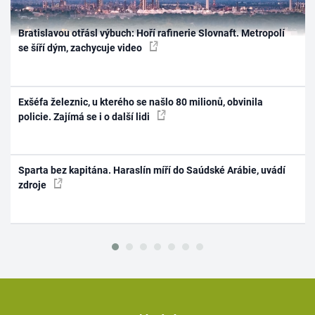
Bratislavou otřásl výbuch: Hoří rafinerie Slovnaft. Metropolí
se šíří dým, zachycuje video
Exšéfa železnic, u kterého se našlo 80 milionů, obvinila
policie. Zajímá se i o další lidi
Sparta bez kapitána. Haraslín míří do Saúdské Arábie, uvádí
zdroje