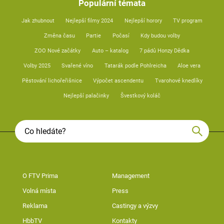
Populární témata
Jak zhubnout
Nejlepší filmy 2024
Nejlepší horory
TV program
Změna času
Partie
Počasí
Kdy budou volby
ZOO Nové začátky
Auto – katalog
7 pádů Honzy Dědka
Volby 2025
Svařené víno
Tatarák podle Pohlreicha
Aloe vera
Pěstování lichořeřišnice
Výpočet ascendentu
Tvarohové knedlíky
Nejlepší palačinky
Švestkový koláč
O FTV Prima
Management
Volná místa
Press
Reklama
Castingy a výzvy
HbbTV
Kontakty