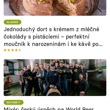
SLADKÉ
Jednoduchý dort s krémem z mléčné
čokolády s pistáciemi – perfektní
moučník k narozeninám i ke kávě po
nedělním obědě
NOVINKY
Mixér: český úspěch na World Beer