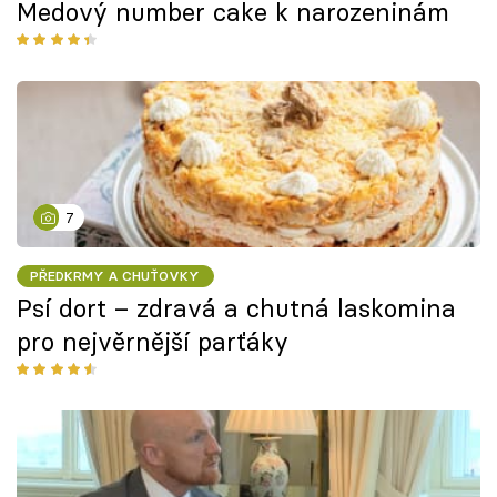
Medový number cake k narozeninám
7
PŘEDKRMY A CHUŤOVKY
Psí dort – zdravá a chutná laskomina
pro nejvěrnější parťáky