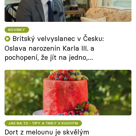
NOVINKY
Britský velvyslanec v Česku:
Oslava narozenin Karla III. a
pochopení, že jít na jedno,
neznamená jít na jedno
JAK NA TO - TIPY A TRIKY V KUCHYNI
Dort z melounu je skvělým