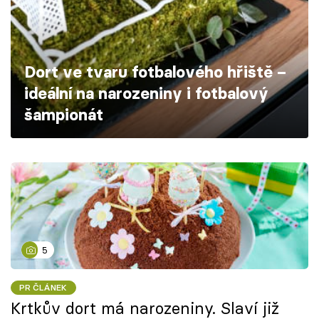
Škola vaření
Recepty z TV
Dort ve tvaru fotbalového hřiště –
Speciál: Cuketa
ideální na narozeniny i fotbalový
šampionát
Těhotnej kuchař
Sledujte prima+
Přihlášení
5
Sledujte nás
PR ČLÁNEK
Krtkův dort má narozeniny. Slaví již