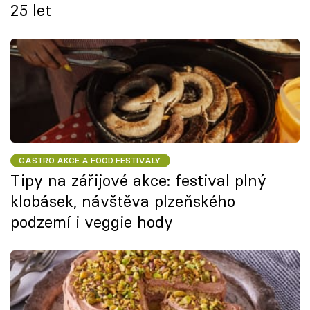
25 let
GASTRO AKCE A FOOD FESTIVALY
Tipy na zářijové akce: festival plný
klobásek, návštěva plzeňského
podzemí i veggie hody