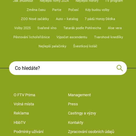
Jak zhubnout
Nejlepší filmy 2024
Nejlepší horory
TV program
Změna času
Partie
Počasí
Kdy budou volby
ZOO Nové začátky
Auto – katalog
7 pádů Honzy Dědka
Volby 2025
Svařené víno
Tatarák podle Pohlreicha
Aloe vera
Pěstování lichořeřišnice
Výpočet ascendentu
Tvarohové knedlíky
Nejlepší palačinky
Švestkový koláč
O FTV Prima
Management
Volná místa
Press
Reklama
Castingy a výzvy
HbbTV
Kontakty
Podmínky užívání
Zpracování osobních údajů