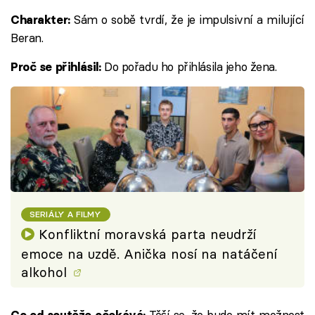
Sám o sobě tvrdí, že je impulsivní a milující
Charakter:
Beran.
Do pořadu ho přihlásila jeho žena.
Proč se přihlásil:
SERIÁLY A FILMY
Konfliktní moravská parta neudrží
emoce na uzdě. Anička nosí na natáčení
alkohol
Těší se, že bude mít možnost