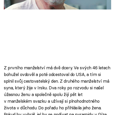
Škola vaření
Recepty z TV
Speciál: Cuketa
Těhotnej kuchař
Sledujte prima+
Z prvního manželství má dvě dcery. Ve svých 46 letech
Přihlášení
bohužel ovdověl a poté odcestoval do USA, a tím si
splnil svůj cestovatelský den. Z druhého manželství má
syna, který žije v Irsku. Dva roky po rozvodu si našel
Sledujte nás
úžasnou ženu a společně spolu žijí pět let
v manželském svazku a užívají si plnohodnotného
života v důchodu. Do pořadu ho přihlásila jeho žena.
Pokud by vyhrál, jel by se podívat na pyramidy v Gíze.