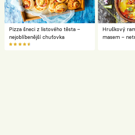
Pizza šneci z listového těsta –
Hruškový ram
nejoblíbenější chuťovka
masem – netr
asijském styl