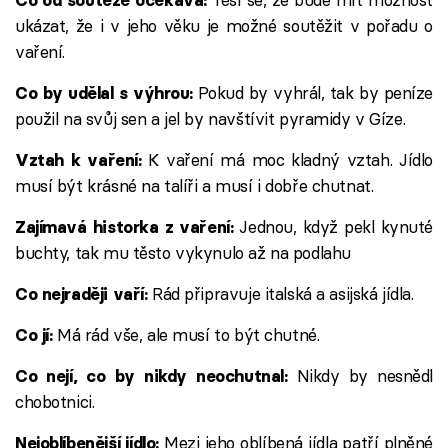
Co od soutěže očekává:
ukázat, že i v jeho věku je možné soutěžit v pořadu o
vaření.
Pokud by vyhrál, tak by peníze
Co by udělal s výhrou:
použil na svůj sen a jel by navštívit pyramidy v Gíze.
K vaření má moc kladný vztah. Jídlo
Vztah k vaření:
musí být krásné na talíři a musí i dobře chutnat.
Jednou, když pekl kynuté
Zajímavá historka z vaření:
buchty, tak mu těsto vykynulo až na podlahu
Rád připravuje italská a asijská jídla.
Co nejraději vaří:
Má rád vše, ale musí to být chutné.
Co jí:
Nikdy by nesnědl
Co nejí, co by nikdy neochutnal:
chobotnici.
Mezi jeho oblíbená jídla patří plněné
Nejoblíbenější jídlo: