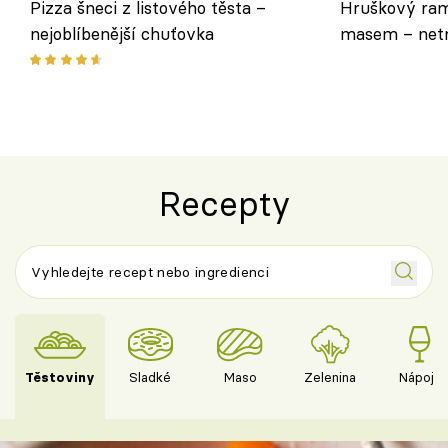
Pizza šneci z listového těsta –
Hruškový ram
nejoblíbenější chuťovka
masem – netr
asijském styl
Recepty
Těstoviny
Sladké
Maso
Zelenina
Nápoje