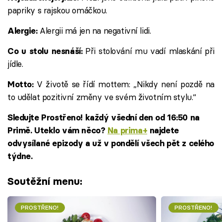
papriky s rajskou omáčkou.
Alergii má jen na negativní lidi.
Alergie:
Při stolování mu vadí mlaskání při
Co u stolu nesnáší:
jídle.
V životě se řídí mottem: „Nikdy není pozdě na
Motto:
to udělat pozitivní změny ve svém životním stylu.“
Sledujte Prostřeno! každý všední den od 16:50 na
Primě. Uteklo vám něco?
Na prima+
najdete
odvysílané epizody a už v pondělí všech pět z celého
týdne.
Soutěžní menu:
PROSTŘENO!
PROSTŘENO!