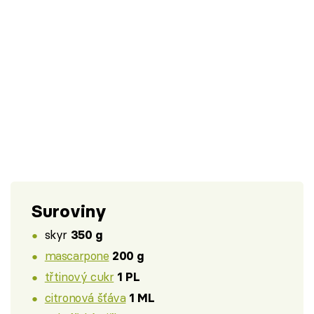
Suroviny
skyr
350 g
mascarpone
200 g
třtinový cukr
1 PL
citronová šťáva
1 ML