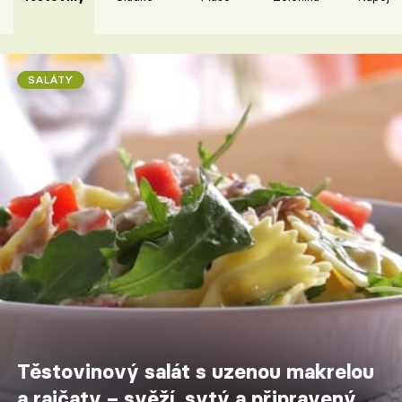
SALÁTY
Těstovinový salát s uzenou makrelou
a rajčaty – svěží, sytý a připravený