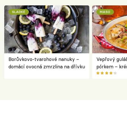
SLADKÉ
MASO
Borůvkovo-tvarohové nanuky –
Vepřový gulá
domácí ovocná zmrzlina na dřívku
pórkem – kr
pokrm z jedn