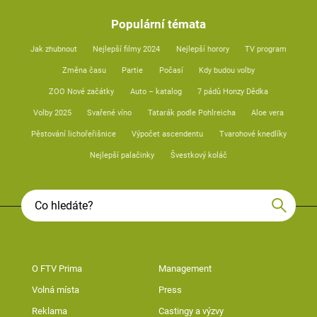
Populární témata
Jak zhubnout
Nejlepší filmy 2024
Nejlepší horory
TV program
Změna času
Partie
Počasí
Kdy budou volby
ZOO Nové začátky
Auto – katalog
7 pádů Honzy Dědka
Volby 2025
Svařené víno
Tatarák podle Pohlreicha
Aloe vera
Pěstování lichořeřišnice
Výpočet ascendentu
Tvarohové knedlíky
Nejlepší palačinky
Švestkový koláč
O FTV Prima
Management
Volná místa
Press
Reklama
Castingy a výzvy