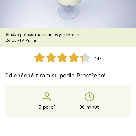
Škola vaření
Recepty z TV
Sladké potěšení s mandlovým likérem
Speciál: Cuketa
Zdroj: FTV Prima
Těhotnej kuchař
14x
Sledujte prima+
Odlehčené tiramisu podle Prostřeno!
Přihlášení
5 porcí
30 minut
Sledujte nás