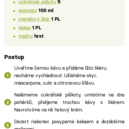
cukrářské piškoty
5
espresso
100 ml
mandlový likér
1 PL
kakao
1 PL
maliny
hrst
Postup
Uvaříme černou kávu a přidáme lžíci likéru,
necháme vychladnout. Ušleháme skyr,
mascarpone, cukr a citronovou šťávu.
Nalámeme cukrářské piškoty, umístíme na dno
pohárků, přelijeme trochou kávy s likérem.
Navrstvíme na ně hotový krém.
Dezert nakonec posypeme kakaem a dozdobíme
malinami.