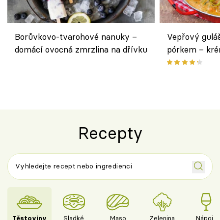
Borůvkovo-tvarohové nanuky –
Vepřový gulá
domácí ovocná zmrzlina na dřívku
pórkem – kr
pokrm z jedn
Recepty
Těstoviny
Sladké
Maso
Zelenina
Nápoje