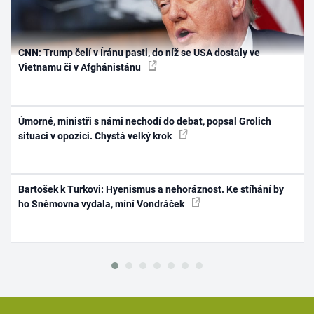
CNN: Trump čelí v Íránu pasti, do níž se USA dostaly ve
Vietnamu či v Afghánistánu
Úmorné, ministři s námi nechodí do debat, popsal Grolich
situaci v opozici. Chystá velký krok
Bartošek k Turkovi: Hyenismus a nehoráznost. Ke stíhání by
ho Sněmovna vydala, míní Vondráček