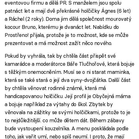
eventovou firmu a dělá PR. S manželem jsou spolu
patnáct let a mají dvě překrásné holčičky Ágnes (6 let)
a Ráchel (2 roky). Doma jim dělá společnost mourovatý
kocour Bruno, kterému je dvanáct let. Nabídku do
Prostřeno! přijala, protože je to možnost, kde se může
prezentovat a má možnost zažít něco nového.
Pokud by vyhrála, tak by chtěla část přispět své
kamarádce a moderátorce Báře Tlučhořové, která bojuje
s těžkým onemocněním. Musí se o ni starat maminka,
která se také stará o její dva syny-dvojčátka. Další část
by chtěla věnovat rodinné známé, která má
handicapovanou holčičku. Její profil je Obyčejná máma
a bojuje například za výtahy do škol. Zbytek by
věnovala na zážitky se svými holčičkami, protože to je
to nejdůležitější. co může dětem dát. Během zábavy
bude vystoupení kouzelníka. A menu poskládala podle
toho, jak vařit umí, nebo spíš neumí. I proto, že mají