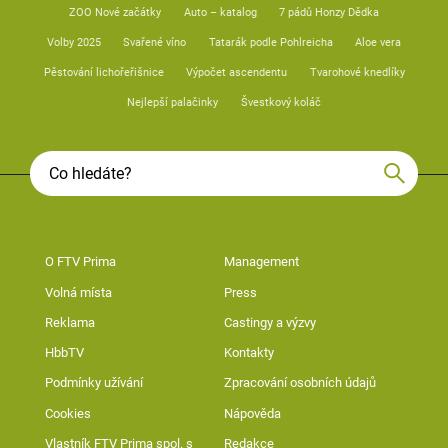
ZOO Nové začátky
Auto – katalog
7 pádů Honzy Dědka
Volby 2025
Svařené víno
Tatarák podle Pohlreicha
Aloe vera
Pěstování lichořeřišnice
Výpočet ascendentu
Tvarohové knedlíky
Nejlepší palačinky
Švestkový koláč
O FTV Prima
Management
Volná místa
Press
Reklama
Castingy a výzvy
HbbTV
Kontakty
Podmínky užívání
Zpracování osobních údajů
Cookies
Nápověda
Vlastník FTV Prima spol. s
Redakce