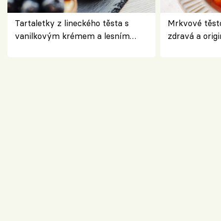
Tartaletky z lineckého těsta s
Mrkvové těst
vanilkovým krémem a lesním
zdravá a origi
ovocem podle Bread Society
klasiky