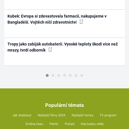
Kubek: Evropa si zdevastovala farmacii, nakupujeme v
Bangladéši. Vojtěch ničí zdravotnictví
Tropy jako zabiják autobaterií. Vysoké teploty škodí více než
mrazy, tvrdí odborník
Populární témata
Jak zhubnout
Nejlepší filmy 2024
Nejlepší horory
TV program
Změna času
Partie
Počasí
Kdy budou volby