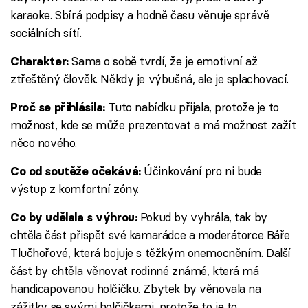
karaoke. Sbírá podpisy a hodně času věnuje správě
sociálních sítí.
Sama o sobě tvrdí, že je emotivní až
Charakter:
ztřeštěný člověk. Někdy je výbušná, ale je splachovací.
Tuto nabídku přijala, protože je to
Proč se přihlásila:
možnost, kde se může prezentovat a má možnost zažít
něco nového.
Účinkování pro ni bude
Co od soutěže očekává:
výstup z komfortní zóny.
Pokud by vyhrála, tak by
Co by udělala s výhrou:
chtěla část přispět své kamarádce a moderátorce Báře
Tlučhořové, která bojuje s těžkým onemocněním. Další
část by chtěla věnovat rodinné známé, která má
handicapovanou holčičku. Zbytek by věnovala na
zážitky se svými holčičkami, protože to je to