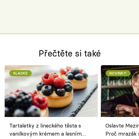
Přečtěte si také
SLADKÉ
NOVINKY
Tartaletky z lineckého těsta s
Oslavte Mezin
vanilkovým krémem a lesním
Proč mrazák n