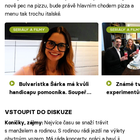
nově pec na pizzu, bude právě hlavním chodem pizza a
menu tak trochu italské.
SERIÁLY A FILMY
SERIÁLY A FILM
Bulvaristka Šárka má kvůli
Známé tváře se nebrání
handicapu pomocníka. Soupeře
experimentů
zaskočí ústřicemi
zkusí vegans
VSTOUPIT DO DISKUZE
Nejvíce času se snaží trávit
Koníčky, zájmy:
s manželem a rodinou. S rodinou rádi jezdí na výlety
obytným vozem. Má ráda koncerty, práci a baví ji