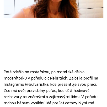
Škola vaření
Recepty z TV
Speciál: Cuketa
Těhotnej kuchař
Sledujte prima+
Přihlášení
Poté odešla na mateřskou, po mateřské dělala
moderátorku v pořadu o celebritách. Založila profil na
Instagramu @bulvaristka, kde prezentuje svou práci.
Sledujte nás
Zde má svůj pravidelný pořad, kde dělá hodinové
rozhovory se známými a zajímavými lidmi. V pořadu
mohou během vysílání lidé posílat dotazy. Nyní má