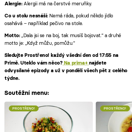
Alergii má na čerstvé meruňky.
Alergie:
Nemá ráda, pokud někdo jídlo
Co u stolu nesnáší:
osahává – například pečivo na stole.
„Dala jsi se na boj, tak musíš bojovat.“ a druhé
Motto:
motto je: „Když můžu, pomůžu.“
Sledujte Prostřeno! každý všední den od 17:55 na
Primě. Uteklo vám něco?
Na prima+
najdete
odvysílané epizody a už v pondělí všech pět z celého
týdne.
Soutěžní menu:
PROSTŘENO!
PROSTŘENO!