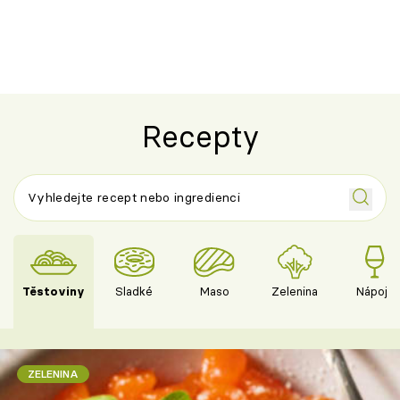
ovocem podle Bread Society
horku vsadit 
Recepty
Těstoviny
Sladké
Maso
Zelenina
Nápoje
ZELENINA