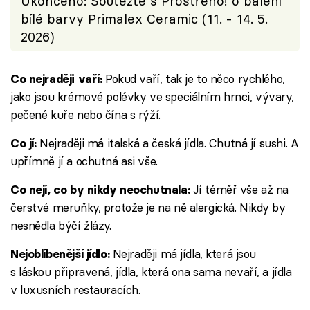
Ukončeno: Soutěžte s Prostřeno! o balení
bílé barvy Primalex Ceramic (11. - 14. 5.
2026)
Pokud vaří, tak je to něco rychlého,
Co nejraději vaří:
jako jsou krémové polévky ve speciálním hrnci, vývary,
pečené kuře nebo čína s rýží.
Nejraději má italská a česká jídla. Chutná jí sushi. A
Co jí:
upřímně jí a ochutná asi vše.
Jí téměř vše až na
Co nejí, co by nikdy neochutnala:
čerstvé meruňky, protože je na ně alergická. Nikdy by
nesnědla býčí žlázy.
Nejraději má jídla, která jsou
Nejoblíbenější jídlo:
s láskou připravená, jídla, která ona sama nevaří, a jídla
v luxusních restauracích.