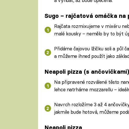
a vyndat, až bude upečená.
Sugo – rajčatová omáčka na 
Rajčata rozmixujeme v mixéru neb
malé kousky – nemělo by to být úp
Přidáme čajovou lžičku soli a půl 
a můžeme ihned použít jako základ
Neapoli pizza (s ančovičkami
Na připravené rozválené těsto nan
lehce natrháme mozzarellu – ideáln
Navrch rozložíme 3 až 4 ančovičky
jakmile bude hotová, můžeme podá
Neapoli pizza