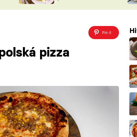
ŠÉFREDAK
VYCHYTÁVKY
SOUTĚŽ FR
NA NÁKUPECH
ČASOPIS
Hi
Pin it
polská pizza