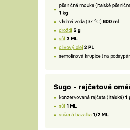
pšeničná mouka (italské pšeničn
1 kg
vlažná voda (37 °C)
600 ml
droždí
5 g
sůl
3 ML
olivový olej
2 PL
semolinová krupice (na podsypán
Sugo - rajčatová omá
konzervovaná rajčata (italská)
1
sůl
1 ML
sušená bazalka
1/2 ML