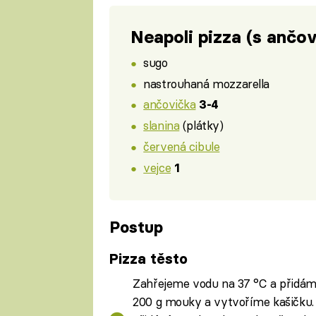
Neapoli pizza (s ančo
sugo
nastrouhaná mozzarella
ančovička
3-4
slanina
(plátky)
červená cibule
vejce
1
Postup
Pizza těsto
Zahřejeme vodu na 37 °C a přidáme 
200 g mouky a vytvoříme kašičku. 