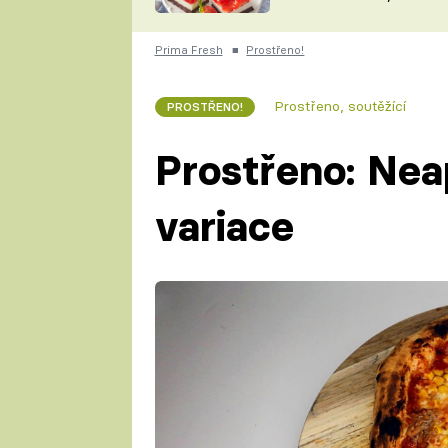
nepotřebujete troubu
ZDENĚK
ČESKO NA TALÍŘI
POHLREICH
Prima Fresh
■
Prostřeno!
KAROLÍNA,
JAROSLAV SAPÍK
DOMÁCÍ
Prostřeno, soutěžící
PROSTŘENO!
KUCHAŘKA
KAROLÍNA
KAMBERSKÁ
Prostřeno: Nea
variace