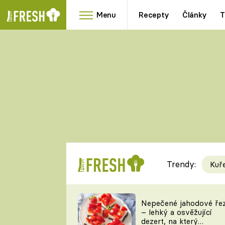
Menu
Recepty
Články
T
Oblíbené
Přílohy
recepty
HRANOLKY
HOUBY
KNEDLÍKY
DÝNĚ
KAŠE
RYCHLOVKY
Trendy:
Kuř
Populární
Videorecept
Nepečené jahodové ře
– lehký a osvěžující
kuchaři
dezert, na který
TEĎ VAŘÍ ŠÉF!