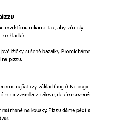
pizzu
o rozdrtíme rukama tak, aby zůstaly
lně hladké.
čajové lžičky sušené bazalky. Promícháme
 na pizzu.
)
eseme rajčatový základ (sugo). Na sugo
í je mozzarella v nálevu, dobře scezená.
 natrhané na kousky. Pizzu dáme péct a
vat.