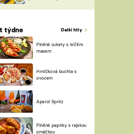
TORKY
ESH
t týdne
Další hity
Plněné cukety s krůtím
masem
Hrníčková buchta s
ovocem
Aperol Spritz
Plněné papriky s rajskou
omáčkou