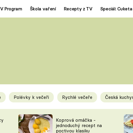
V Program
Škola vaření
Recepty z TV
Speciál: Cuketa
Polévky
Saláty
ČESKÁ KLASIKA
TĚSTOVIN
SILNÉ VÝVARY
SLADKÉ
KRÉMOVÉ
BEZMASÁ J
e
Polévky k večeři
Rychlé večeře
Česká kuchy
y
Tipy a triky
Novink
zy
Koprová omáčka -
jednoduchý recept na
poctivou klasiku
KAM ZA JÍDLEM
BLOG