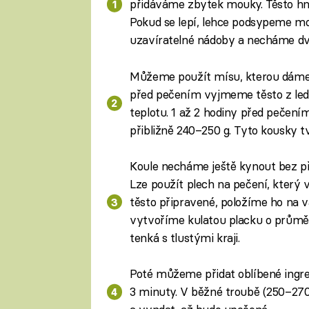
přidáváme zbytek mouky. Těsto hně
Pokud se lepí, lehce podsypeme m
uzavíratelné nádoby a necháme dv
Můžeme použít mísu, kterou dáme do
před pečením vyjmeme těsto z led
teplotu. 1 až 2 hodiny před pečení
přibližně 240–250 g. Tyto kousky t
Koule necháme ještě kynout bez p
Lze použít plech na pečení, který v
těsto připravené, položíme ho na 
vytvoříme kulatou placku o průmě
tenká s tlustými kraji.
Poté můžeme přidat oblíbené ingred
3 minuty. V běžné troubě (250–270