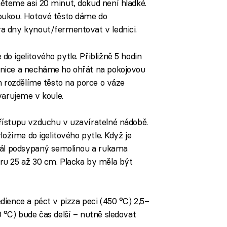
teme asi 20 minut, dokud není hladké.
oukou. Hotové těsto dáme do
a dny kynout/fermentovat v lednici.
 igelitového pytle. Přibližně 5 hodin
nice a necháme ho ohřát na pokojovou
m rozdělíme těsto na porce o váze
varujeme v koule.
řístupu vzduchu v uzavíratelné nádobě.
ložíme do igelitového pytle. Když je
vál podsypaný semolinou a rukama
ru 25 až 30 cm. Placka by měla být
ience a péct v pizza peci (450 °C) 2,5–
 °C) bude čas delší – nutně sledovat