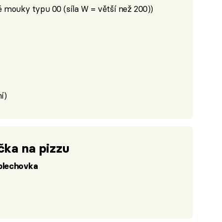
é mouky typu 00 (síla W = větší než 200))
í)
čka na pizzu
 plechovka