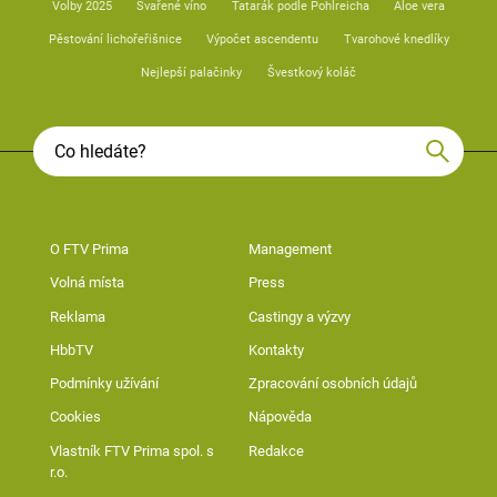
Volby 2025
Svařené víno
Tatarák podle Pohlreicha
Aloe vera
Pěstování lichořeřišnice
Výpočet ascendentu
Tvarohové knedlíky
Nejlepší palačinky
Švestkový koláč
O FTV Prima
Management
Volná místa
Press
Reklama
Castingy a výzvy
HbbTV
Kontakty
Podmínky užívání
Zpracování osobních údajů
Cookies
Nápověda
Vlastník FTV Prima spol. s
Redakce
r.o.