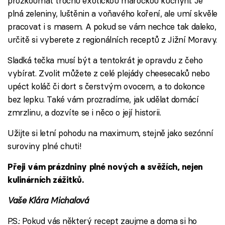
prozkoumat trochu exotickou marockou kuchyni. Je
plná zeleniny, luštěnin a voňavého koření, ale umí skvěle
pracovat i s masem. A pokud se vám nechce tak daleko,
určitě si vyberete z regionálních receptů z Jižní Moravy.
Sladká tečka musí být a tentokrát je opravdu z čeho
vybírat. Zvolit můžete z celé plejády cheesecaků nebo
upéct koláč či dort s čerstvým ovocem, a to dokonce
bez lepku. Také vám prozradíme, jak udělat domácí
zmrzlinu, a dozvíte se i něco o její historii.
Užijte si letní pohodu na maximum, stejně jako sezónní
suroviny plné chuti!
Přeji vám prázdniny plné nových a svěžích, nejen
kulinárních zážitků.
Vaše Klára Michalová
P.S.: Pokud vás některý recept zaujme a doma si ho