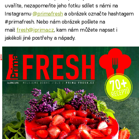
uvaříte, nezapomeňte jeho fotku sdílet s námi na
Instagramu
@primafresh
a obrázek označte hashtagem
#primafresh. Nebo nám obrázek pošlete na
mail:
fresh@iprima.cz
, kam nám můžete napsat i
jakékoli jiné postřehy a nápady.