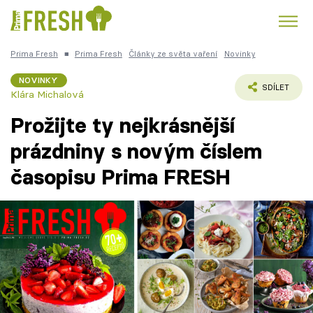
Prima Fresh
■
Prima Fresh
Články ze světa vaření
Novinky
Kuře
Polévky k večeři
Rychlé večeře
Trendy:
NOVINKY
SDÍLET
Klára Michalová
Česká kuchyně
Čokoláda
Prožijte ty nejkrásnější
prázdniny s novým číslem
časopisu Prima FRESH
Témata
Recepty
Články
TV Program