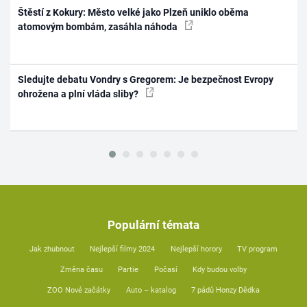
Štěstí z Kokury: Město velké jako Plzeň uniklo oběma
atomovým bombám, zasáhla náhoda
Sledujte debatu Vondry s Gregorem: Je bezpečnost Evropy
ohrožena a plní vláda sliby?
Populární témata
Jak zhubnout
Nejlepší filmy 2024
Nejlepší horory
TV program
Změna času
Partie
Počasí
Kdy budou volby
ZOO Nové začátky
Auto – katalog
7 pádů Honzy Dědka