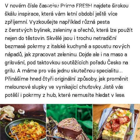
V novém čísle časopisu Prima FRESH najdete širokou
Failed to fetch
škálu inspirace, která vám letní období ještě více
zpříjemní. Vyzkoušejte například různá pesta
z čerstvých bylinek, zeleniny a ořechů, která lze použít
nejen do těstovin. Skvělé jsou i trochu netradiční
bezmasé pokrmy z italské kuchyně a spoustu nových
nápadů, jak zpracovat zeleninu. Dojde ale i na maso a
grilování, pod taktovkou soutěžících pořadu Česko na
grilu. A máme pro vás jednu skutečnou specialitu…
Přinášíme hned čtyři originální způsoby, jak proměnit
melounové slupky ve vynikající chuťovky. Jistě vás
potěší i pokrmy z hub, které nemusíte hledat v lese.