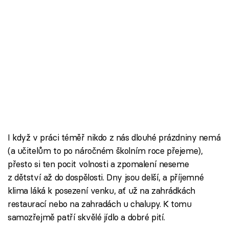
I když v práci téměř nikdo z nás dlouhé prázdniny nemá
(a učitelům to po náročném školním roce přejeme),
přesto si ten pocit volnosti a zpomalení neseme
z dětství až do dospělosti. Dny jsou delší, a příjemné
klima láká k posezení venku, ať už na zahrádkách
restaurací nebo na zahradách u chalupy. K tomu
samozřejmě patří skvělé jídlo a dobré pití.