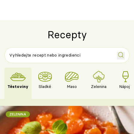
Recepty
Těstoviny
Sladké
Maso
Zelenina
Nápoje
ZELENINA