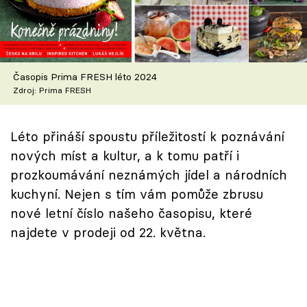
Škola vaření
Recepty z TV
Časopis Prima FRESH léto 2024
Speciál: Cuketa
Zdroj: Prima FRESH
Těhotnej kuchař
Léto přináší spoustu příležitostí k poznávání
Sledujte prima+
nových míst a kultur, a k tomu patří i
prozkoumávání neznámých jídel a národních
Přihlášení
kuchyní. Nejen s tím vám pomůže zbrusu
nové letní číslo našeho časopisu, které
najdete v prodeji od 22. května.
Sledujte nás