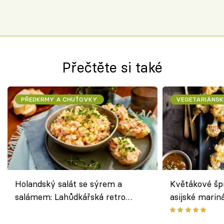
jako dřív
Přečtěte si také
PŘEDKRMY A CHUŤOVKY
VEGETARIÁNSK
Holandský salát se sýrem a
Květákové šp
salámem: Lahůdkářská retro
asijské marin
klasika, která chutná stejně skvěle
chuťovka z gr
jako dřív