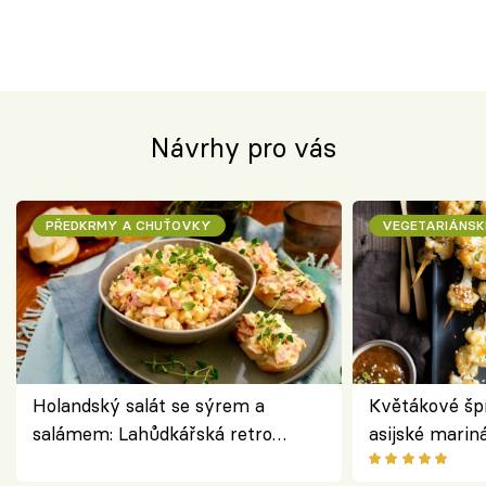
Návrhy pro vás
PŘEDKRMY A CHUŤOVKY
VEGETARIÁNSK
Holandský salát se sýrem a
Květákové šp
salámem: Lahůdkářská retro
asijské marin
klasika, která chutná stejně skvěle
chuťovka z gr