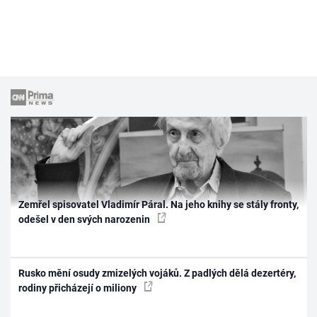
Zemřel spisovatel Vladimír Páral. Na jeho knihy se stály fronty,
odešel v den svých narozenin
Rusko mění osudy zmizelých vojáků. Z padlých dělá dezertéry,
rodiny přicházejí o miliony