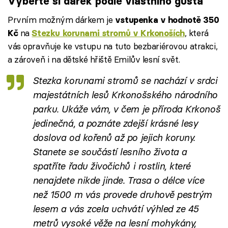
Vyberte si dárek podle vlastního gusta
Prvním možným dárkem je
vstupenka v hodnotě 350
na
, která
Kč
Stezku korunami stromů v Krkonoších
vás opravňuje ke vstupu na tuto bezbariérovou atrakci,
a zároveň i na dětské hřiště Emilův lesní svět.
Stezka korunami stromů se nachází v srdci
majestátních lesů Krkonošského národního
parku. Ukáže vám, v čem je příroda Krkonoš
jedinečná, a poznáte zdejší krásné lesy
doslova od kořenů až po jejich koruny.
Stanete se součástí lesního života a
spatříte řadu živočichů i rostlin, které
nenajdete nikde jinde. Trasa o délce více
než 1500 m vás provede druhově pestrým
lesem a vás zcela uchvátí výhled ze 45
metrů vysoké věže na lesní mohykány,