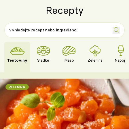
Recepty
Těstoviny
Sladké
Maso
Zelenina
Nápoje
ZELENINA