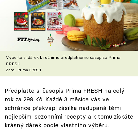
Škola vaření
Recepty z TV
Speciál: Cuketa
Těhotnej kuchař
Vyberte si dárek k ročnímu předplatnému časopisu Prima
FRESH
Sledujte prima+
Zdroj: Prima FRESH
Přihlášení
Předplaťte si časopis Prima FRESH na celý
rok za 299 Kč. Každé 3 měsíce vás ve
schránce překvapí zásilka nadupaná těmi
Sledujte nás
nejlepšími sezonními recepty a k tomu získáte
krásný dárek podle vlastního výběru.