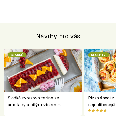
Návrhy pro vás
SLADKÉ
RECEPTY
Sladká rybízová terina ze
Pizza šneci z 
smetany s bílým vínem –
nejoblíbenějš
osvěžující dezert s ovocem