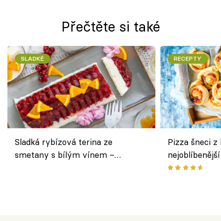
Přečtěte si také
SLADKÉ
RECEPTY
Sladká rybízová terina ze
Pizza šneci z 
smetany s bílým vínem –
nejoblíbenějš
osvěžující dezert s ovocem