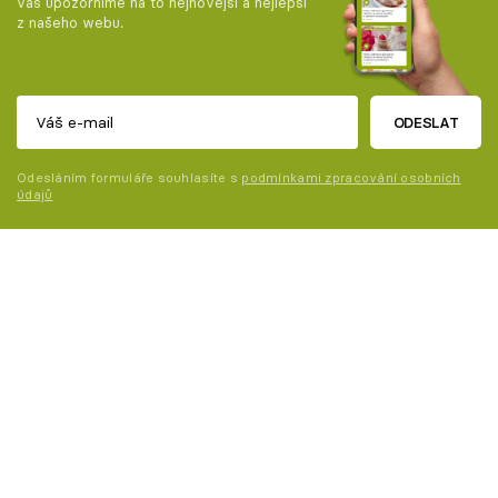
vás upozorníme na to nejnovější a nejlepší
z našeho webu.
ODESLAT
Odesláním formuláře souhlasíte s
podmínkami zpracování osobních
údajů