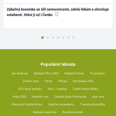
Zákeřná kvasinka se šíří nemocnicemi, odolá lékům a ohrožuje
oslabené. Hlásí ji už i Česko
Populární témata
Jak zhubnout
Nejlepší filmy 2024
Nejlepší horory
TV program
Změna času
Partie
Počasí
Kdy budou volby
ZOO Nové začátky
Auto – katalog
7 pádů Honzy Dědka
Volby 2025
Svařené víno
Tatarák podle Pohlreicha
Aloe vera
Pěstování lichořeřišnice
Výpočet ascendentu
Tvarohové knedlíky
Nejlepší palačinky
Švestkový koláč