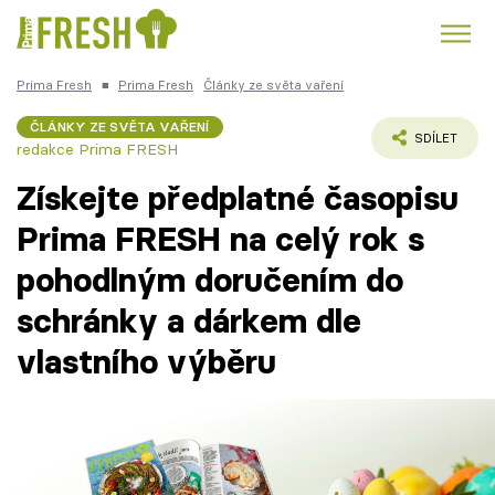
Prima Fresh
■
Prima Fresh
Články ze světa vaření
Kuře
Polévky k večeři
Rychlé večeře
Trendy:
ČLÁNKY ZE SVĚTA VAŘENÍ
SDÍLET
redakce Prima FRESH
Česká kuchyně
Čokoláda
Získejte předplatné časopisu
Prima FRESH na celý rok s
pohodlným doručením do
Témata
schránky a dárkem dle
Recepty
vlastního výběru
Články
TV Program