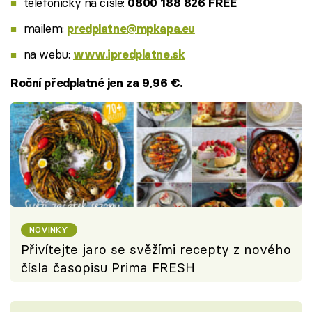
telefonicky na čísle:
0800 188 826 FREE
mailem:
predplatne@mpkapa.eu
na webu:
www.ipredplatne.sk
Roční předplatné jen za 9,96 €.
NOVINKY
Přivítejte jaro se svěžími recepty z nového
čísla časopisu Prima FRESH