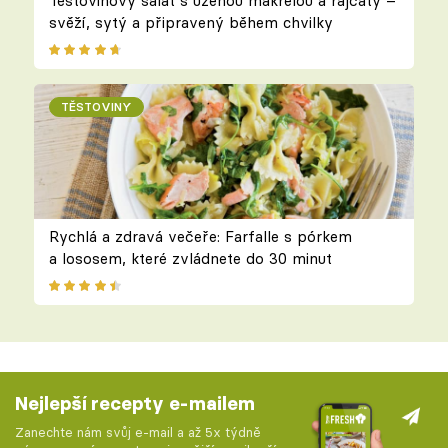
Těstovinový salát s uzenou makrelou a rajčaty –
svěží, sytý a připravený během chvilky
TĚSTOVINY
Rychlá a zdravá večeře: Farfalle s pórkem
a lososem, které zvládnete do 30 minut
Nejlepší recepty e-mailem
Zanechte nám svůj e-mail a až 5x týdně