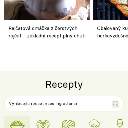
Rajčatová omáčka z čerstvých
Obalovaný kuř
rajčat – základní recept plný chuti
horkovzdušné 
novém pojetí
Olivera
Recepty