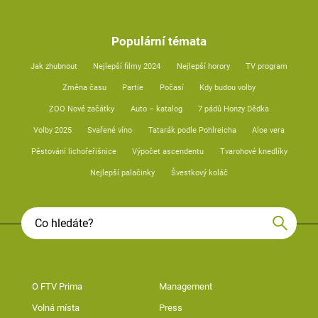
Populární témata
Jak zhubnout
Nejlepší filmy 2024
Nejlepší horory
TV program
Změna času
Partie
Počasí
Kdy budou volby
ZOO Nové začátky
Auto – katalog
7 pádů Honzy Dědka
Volby 2025
Svařené víno
Tatarák podle Pohlreicha
Aloe vera
Pěstování lichořeřišnice
Výpočet ascendentu
Tvarohové knedlíky
Nejlepší palačinky
Švestkový koláč
O FTV Prima
Management
Volná místa
Press