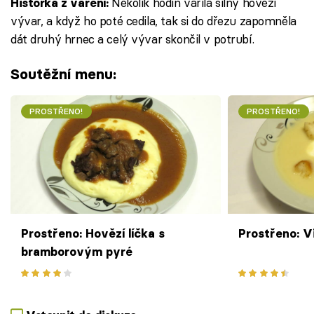
Několik hodin vařila silný hovězí
Historka z vaření:
vývar, a když ho poté cedila, tak si do dřezu zapomněla
dát druhý hrnec a celý vývar skončil v potrubí.
Soutěžní menu:
PROSTŘENO!
PROSTŘENO!
Prostřeno: Hovězí líčka s
Prostřeno: V
bramborovým pyré