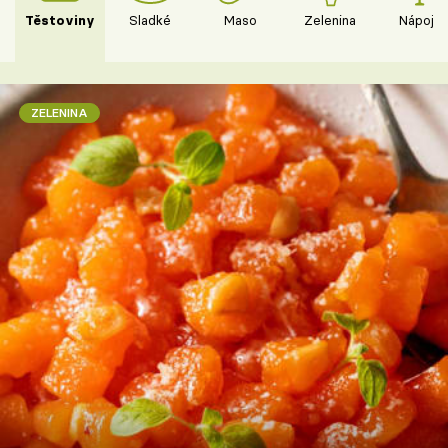
Těstoviny
Sladké
Maso
Zelenina
Nápoje
ZELENINA