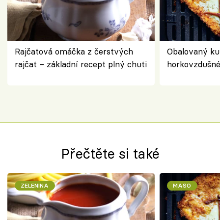
Rajčatová omáčka z čerstvých
Obalovaný kuř
rajčat – základní recept plný chuti
horkovzdušné 
novém pojetí
Olivera
Přečtěte si také
ZELENINA
MASO