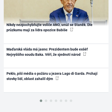
Nikdy nezpochybňujte voliče ANO, smál se Staněk. Dle
průzkumu mají za lídra opozice Babiše
Maďarská vláda má jasno: Prezidentem bude exšéf
Nejvyššího soudu Baka. Věří, že sjednotí národ
Peklo, píší média o požáru u jezera Lago di Garda. Prchají
stovky lidí, oblast zahalil dým