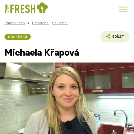
Prima Fresh
■
Prostřeno!
Soutěžící
Kuře
Polévky k večeři
Rychlé večeře
Trendy:
SOUTĚŽÍCÍ
SDÍLET
Česká kuchyně
Čokoláda
Michaela Křapová
Témata
Recepty
Články
TV Program