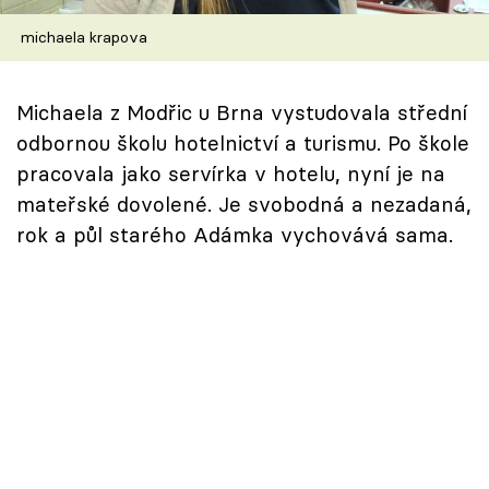
Škola vaření
michaela krapova
Recepty z TV
Michaela z Modřic u Brna vystudovala střední
Speciál: Cuketa
odbornou školu hotelnictví a turismu. Po škole
pracovala jako servírka v hotelu, nyní je na
Těhotnej kuchař
mateřské dovolené. Je svobodná a nezadaná,
rok a půl starého Adámka vychovává sama.
Sledujte prima+
Přihlášení
Sledujte nás