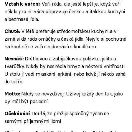
Vaří ráda, ale ještě lepší je, když vaří
Vztah k vaření:
někdo pro ni. Ráda připravuje českou a italskou kuchyni
a bezmasá jídla.
V létě preferuje středomořskou kuchyni a v
Chutě:
zimě si dá ráda omáčky a česká jídla. Nejvíc si pochutná
na kachně se zelím a domácím knedlíkem.
Dršťkovou a zabijačkovou polévku, jelita a
Nesnáší:
tvarůžky. Nikdy by nesnědla hmyz a některé vnitřnosti.
U stolu jí vadí mlaskání, srkání, nebo když jí někdo sahá
do talíře.
Nikdy se nevzdávej! Užívej každý den tak, jako
Motto:
by měl být poslední.
Doufá, že prožije společný týden se
Očekávání:
samými příjemnými lidmi.