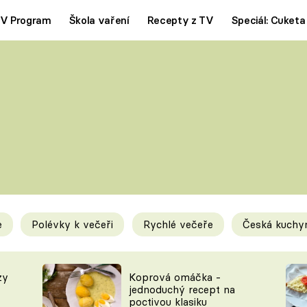
V Program
Škola vaření
Recepty z TV
Speciál: Cuketa
Polévky
Saláty
ČESKÁ KLASIKA
TĚSTOVIN
SILNÉ VÝVARY
SLADKÉ
KRÉMOVÉ
BEZMASÁ J
e
Polévky k večeři
Rychlé večeře
Česká kuchy
y
Tipy a triky
Novink
zy
Koprová omáčka -
jednoduchý recept na
poctivou klasiku
KAM ZA JÍDLEM
BLOG