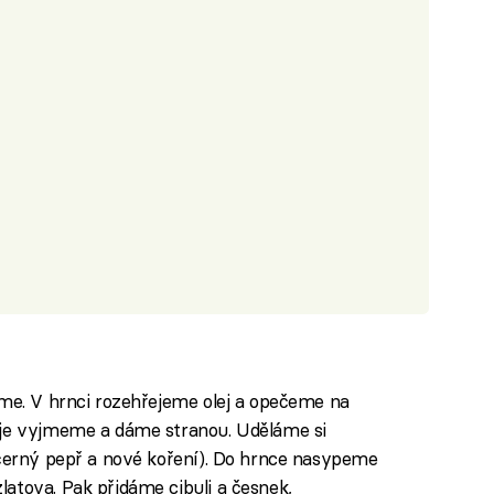
íme. V hrnci rozehřejeme olej a opečeme na
 je vyjmeme a dáme stranou. Uděláme si
 černý pepř a nové koření). Do hrnce nasypeme
atova. Pak přidáme cibuli a česnek,