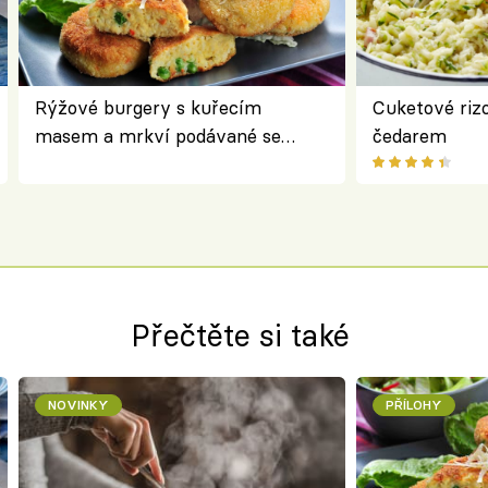
Rýžové burgery s kuřecím
Cuketové rizo
masem a mrkví podávané se
čedarem
salátem – lehká a chutná večeře
Přečtěte si také
NOVINKY
PŘÍLOHY