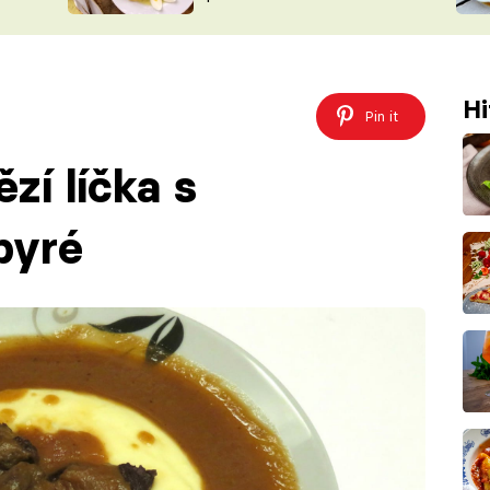
ŠÉFREDAK
VYCHYTÁVKY
SOUTĚŽ FR
NA NÁKUPECH
ČASOPIS
Hi
Pin it
zí líčka s
pyré