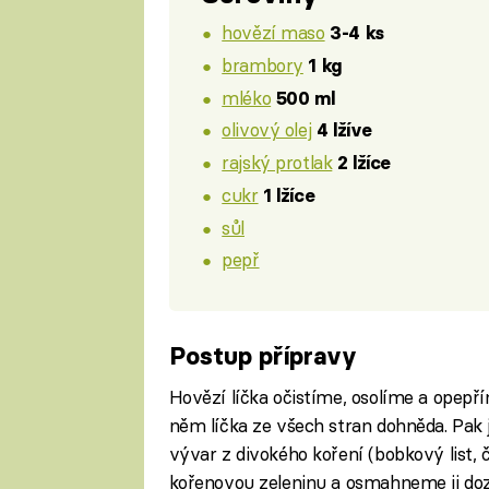
hovězí maso
3-4 ks
brambory
1 kg
mléko
500 ml
olivový olej
4 lžíve
rajský protlak
2 lžíce
cukr
1 lžíce
sůl
pepř
Postup přípravy
Hovězí líčka očistíme, osolíme a opepř
něm líčka ze všech stran dohněda. Pak
vývar z divokého koření (bobkový list,
kořenovou zeleninu a osmahneme ji dozl