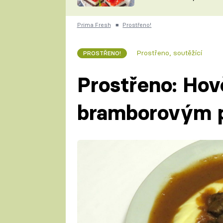
nepotřebujete troubu
ZDENĚK
ČESKO NA TALÍŘI
POHLREICH
Prima Fresh
■
Prostřeno!
KAROLÍNA,
JAROSLAV SAPÍK
DOMÁCÍ
Prostřeno, soutěžící
PROSTŘENO!
KUCHAŘKA
KAROLÍNA
KAMBERSKÁ
Prostřeno: Hově
bramborovým 