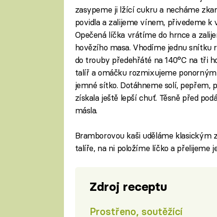
zasypeme ji lžící cukru a necháme zkar
povidla a zalijeme vínem, přivedeme k 
Opečená líčka vrátíme do hrnce a zalij
hovězího masa. Vhodíme jednu snítku 
do trouby předehřáté na 140°C na tři 
talíř a omáčku rozmixujeme ponorným
jemné sítko. Dotáhneme solí, pepřem, 
získala ještě lepší chuť. Těsně před p
másla.
Bramborovou kaši uděláme klasickým z
talíře, na ni položíme líčko a přelijem
Zdroj receptu
Prostřeno, soutěžící