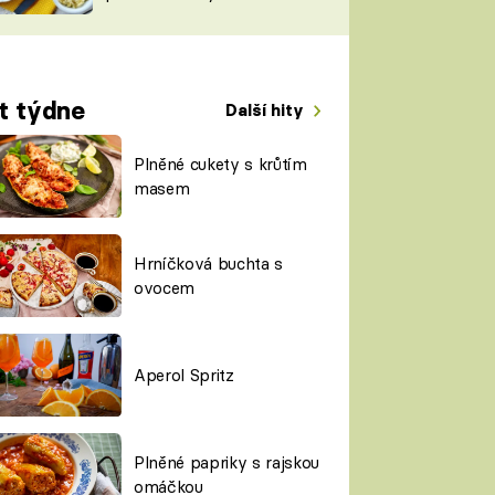
TORKY
ESH
t týdne
Další hity
Plněné cukety s krůtím
masem
Hrníčková buchta s
ovocem
Aperol Spritz
Plněné papriky s rajskou
omáčkou