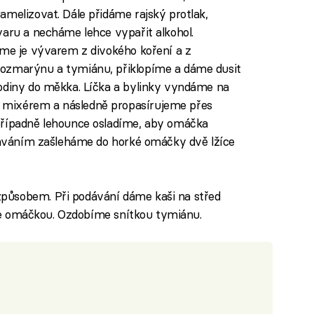
amelizovat. Dále přidáme rajský protlak,
varu a necháme lehce vypařit alkohol.
eme je vývarem z divokého koření a z
rozmarýnu a tymiánu, přiklopíme a dáme dusit
hodiny do měkka. Líčka a bylinky vyndáme na
 mixérem a následně propasírujeme přes
případně lehounce osladíme, aby omáčka
odáváním zašleháme do horké omáčky dvě lžíce
působem. Při podávání dáme kaši na střed
e je omáčkou. Ozdobíme snítkou tymiánu.