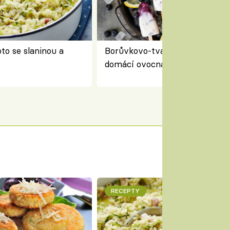
to se slaninou a
Borůvkovo-tvarohové nanuky 
domácí ovocná zmrzlina na dř
RECEPTY