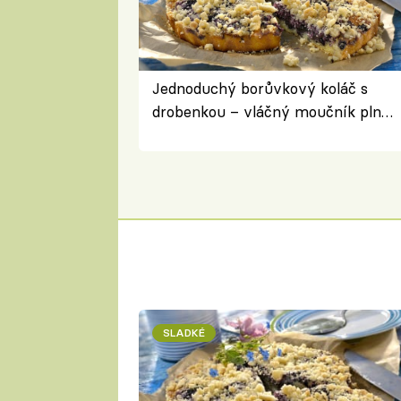
Jednoduchý borůvkový koláč s
drobenkou – vláčný moučník plný
ovoce
SLADKÉ