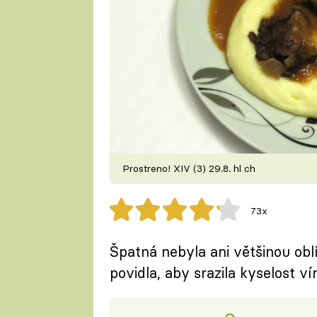
Prostreno! XIV (3) 29.8. hl ch
73x
Špatná nebyla ani většinou oblíb
povidla, aby srazila kyselost ví