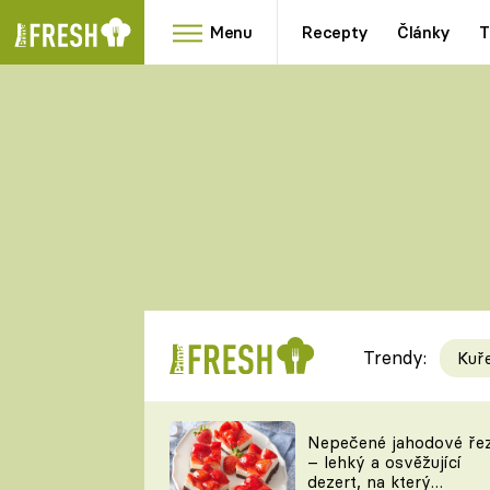
Menu
Recepty
Články
T
Oblíbené
Přílohy
recepty
HRANOLKY
HOUBY
KNEDLÍKY
DÝNĚ
KAŠE
RYCHLOVKY
Trendy:
Kuř
Populární
Videorecept
Nepečené jahodové ře
– lehký a osvěžující
kuchaři
dezert, na který
TEĎ VAŘÍ ŠÉF!