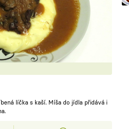
ená líčka s kaší. Míša do jídla přidává i
na.