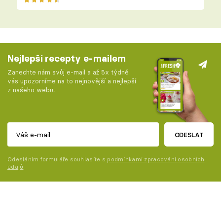
Nejlepší recepty e-mailem
Zanechte nám svůj e-mail a až 5x týdně
vás upozorníme na to nejnovější a nejlepší
z našeho webu.
ODESLAT
Odesláním formuláře souhlasíte s
podmínkami zpracování osobních
údajů