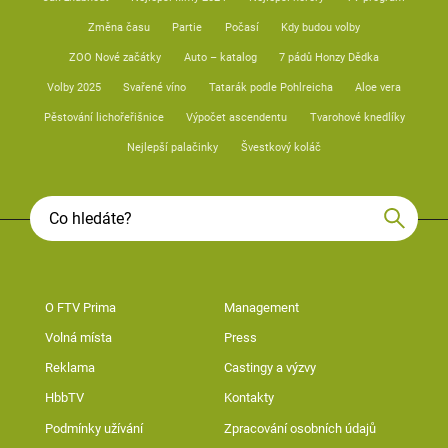
Změna času
Partie
Počasí
Kdy budou volby
ZOO Nové začátky
Auto – katalog
7 pádů Honzy Dědka
Volby 2025
Svařené víno
Tatarák podle Pohlreicha
Aloe vera
Pěstování lichořeřišnice
Výpočet ascendentu
Tvarohové knedlíky
Nejlepší palačinky
Švestkový koláč
O FTV Prima
Management
Volná místa
Press
Reklama
Castingy a výzvy
HbbTV
Kontakty
Podmínky užívání
Zpracování osobních údajů