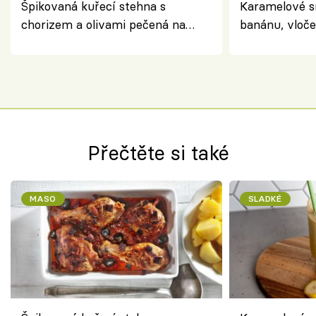
Špikovaná kuřecí stehna s
Karamelové s
chorizem a olivami pečená na
banánu, vloče
letní zelenině – šťavnaté maso s
snídaně do sk
výraznou chutí inspirovanou
Španělskem
Přečtěte si také
MASO
SLADKÉ