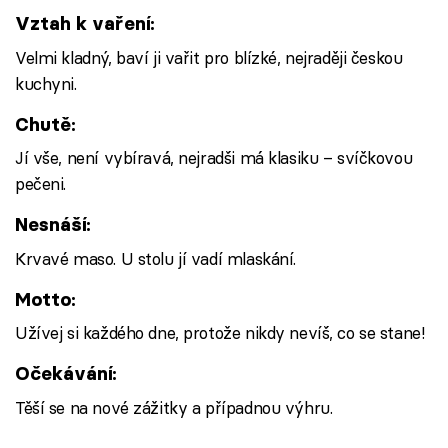
Vztah k vaření:
Velmi kladný, baví ji vařit pro blízké, nejraději českou
kuchyni.
Chutě:
Jí vše, není vybíravá, nejradši má klasiku – svíčkovou
pečeni.
Nesnáší:
Krvavé maso. U stolu jí vadí mlaskání.
Motto:
Užívej si každého dne, protože nikdy nevíš, co se stane!
Očekávání:
Těší se na nové zážitky a případnou výhru.