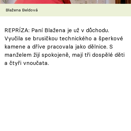
Škola vaření
Blažena Beldová
Recepty z TV
REPRÍZA: Paní Blažena je už v důchodu.
Speciál: Cuketa
Vyučila se brusičkou technického a šperkové
kamene a dříve pracovala jako dělnice. S
Těhotnej kuchař
manželem žijí spokojeně, mají tři dospělé děti
a čtyři vnoučata.
Sledujte prima+
Přihlášení
Sledujte nás