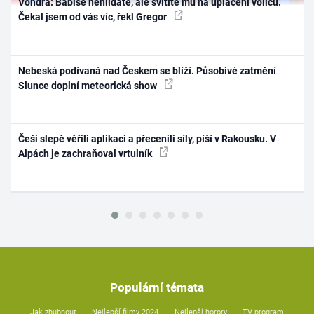
Vondra: Babiše nehlídáte, ale svítíte mu na uplácení voličů.
Čekal jsem od vás víc, řekl Gregor
Nebeská podívaná nad Českem se blíží. Působivé zatmění
Slunce doplní meteorická show
Češi slepě věřili aplikaci a přecenili síly, píší v Rakousku. V
Alpách je zachraňoval vrtulník
Populární témata
Jak zhubnout
Nejlepší filmy 2024
Nejlepší horory
TV program