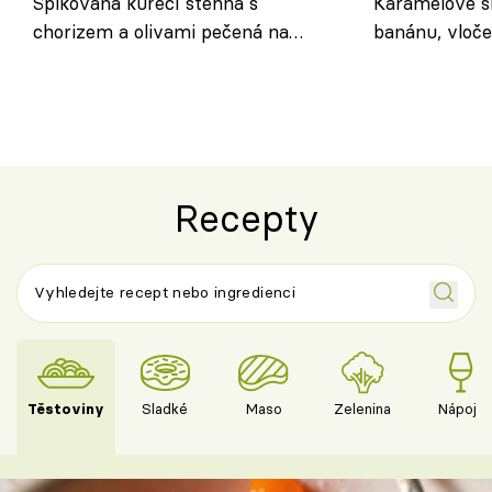
Špikovaná kuřecí stehna s
Karamelové s
chorizem a olivami pečená na
banánu, vloče
letní zelenině – šťavnaté maso s
snídaně do sk
výraznou chutí inspirovanou
Španělskem
Recepty
Těstoviny
Sladké
Maso
Zelenina
Nápoje