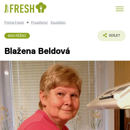
Prima Fresh
■
Prostřeno!
Soutěžící
Kuře
Polévky k večeři
Rychlé večeře
Trendy:
SOUTĚŽÍCÍ
SDÍLET
Česká kuchyně
Čokoláda
Blažena Beldová
Témata
Recepty
Články
TV Program