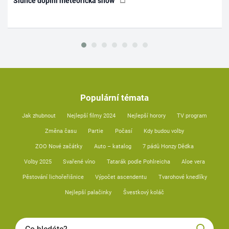
Slunce doplní meteorická show
Populární témata
Jak zhubnout
Nejlepší filmy 2024
Nejlepší horory
TV program
Změna času
Partie
Počasí
Kdy budou volby
ZOO Nové začátky
Auto – katalog
7 pádů Honzy Dědka
Volby 2025
Svařené víno
Tatarák podle Pohlreicha
Aloe vera
Pěstování lichořeřišnice
Výpočet ascendentu
Tvarohové knedlíky
Nejlepší palačinky
Švestkový koláč