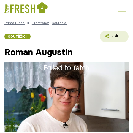
Prima Fresh
■
Prostřeno!
Soutěžící
Kuře
Polévky k večeři
Rychlé večeře
Trendy:
SOUTĚŽÍCÍ
SDÍLET
Česká kuchyně
Čokoláda
Roman Augustin
Failed to fetch
Roman (17) je studentem druhého ročníku na
Témata
střední škole – Moravská střední obor
gastronomie.
Recepty
Články
TV Program