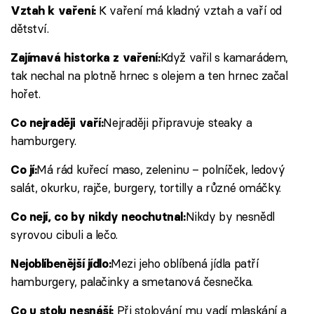
K vaření má kladný vztah a vaří od
Vztah k vaření:
dětství.
Když vařil s kamarádem,
Zajímavá historka z vaření:
tak nechal na plotně hrnec s olejem a ten hrnec začal
hořet.
Nejraději připravuje steaky a
Co nejraději vaří:
hamburgery.
Má rád kuřecí maso, zeleninu – polníček, ledový
Co jí:
salát, okurku, rajče, burgery, tortilly a různé omáčky.
Nikdy by nesnědl
Co nejí, co by nikdy neochutnal:
syrovou cibuli a lečo.
Mezi jeho oblíbená jídla patří
Nejoblíbenější jídlo:
hamburgery, palačinky a smetanová česnečka.
Při stolování mu vadí mlaskání a
Co u stolu nesnáší: