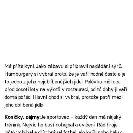
Škola vaření
Recepty z TV
Speciál: Cuketa
Těhotnej kuchař
Sledujte prima+
Má přítelkyni. Jako zábavu si připravil nakládání sýrů.
Hamburgery si vybral proto, že je vaří hodně často a je
to jedno z jeho nejoblíbenějších jídel. Polévku měl cca
Přihlášení
před deseti lety na výletě v restauraci, od té doby ji vaří
doma pořád. Hlavní chod si vybral, protože patří mezi
jeho oblíbená jídla
Sledujte nás
Je sportovec – každý den má nějaký
Koníčky, zájmy:
trénink. Nejvíc ho baví nohejbal a cvičení. Rád hraje
ještě volejbal a dřív hrával fotbal, ale kvůli nohejbalu s