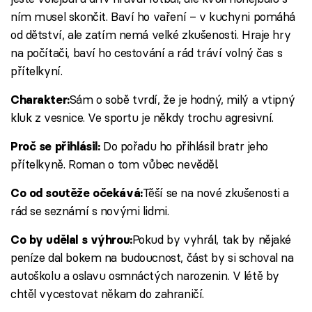
ním musel skončit. Baví ho vaření – v kuchyni pomáhá
od dětství, ale zatím nemá velké zkušenosti. Hraje hry
na počítači, baví ho cestování a rád tráví volný čas s
přítelkyní.
Sám o sobě tvrdí, že je hodný, milý a vtipný
Charakter:
kluk z vesnice. Ve sportu je někdy trochu agresivní.
Do pořadu ho přihlásil bratr jeho
Proč se přihlásil:
přítelkyně. Roman o tom vůbec nevěděl.
Těší se na nové zkušenosti a
Co od soutěže očekává:
rád se seznámí s novými lidmi.
Pokud by vyhrál, tak by nějaké
Co by udělal s výhrou:
peníze dal bokem na budoucnost, část by si schoval na
autoškolu a oslavu osmnáctých narozenin. V létě by
chtěl vycestovat někam do zahraničí.