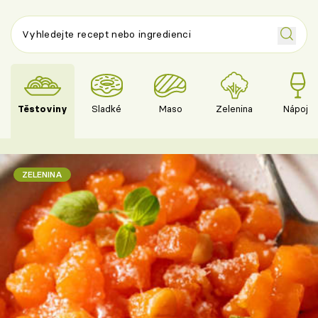
Těstoviny
Sladké
Maso
Zelenina
Nápoje
ZELENINA