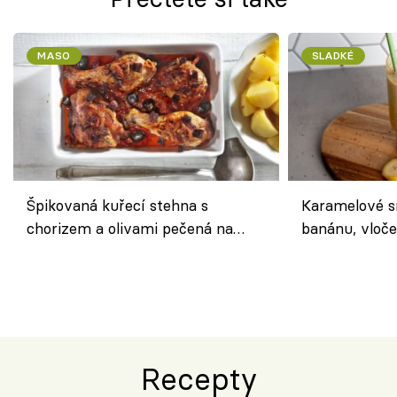
MASO
SLADKÉ
Špikovaná kuřecí stehna s
Karamelové s
chorizem a olivami pečená na
banánu, vloče
letní zelenině – šťavnaté maso s
snídaně do sk
výraznou chutí inspirovanou
Španělskem
Recepty