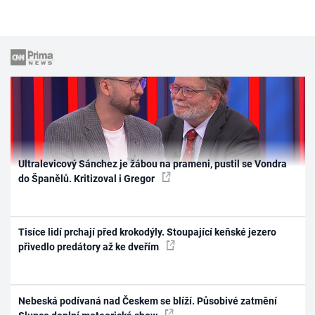
Ultralevicový Sánchez je žábou na prameni, pustil se Vondra
do Španělů. Kritizoval i Gregor
Tisíce lidí prchají před krokodýly. Stoupající keňské jezero
přivedlo predátory až ke dveřím
Nebeská podívaná nad Českem se blíží. Působivé zatmění