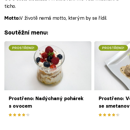
ticho.
V životě nemá motto, kterým by se řídil.
Motto:
Soutěžní menu:
PROSTŘENO!
PROSTŘENO!
Prostřeno: Nadýchaný pohárek
Prostřeno: 
s ovocem
se smetanov
omáčkou a š
bramborami