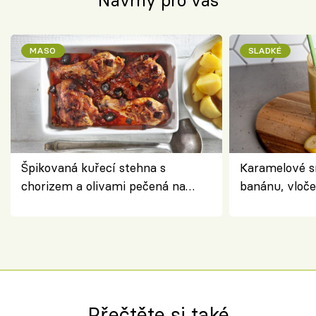
Návrhy pro vás
MASO
SLADKÉ
Špikovaná kuřecí stehna s
Karamelové s
chorizem a olivami pečená na
banánu, vloče
letní zelenině – šťavnaté maso s
snídaně do sk
výraznou chutí inspirovanou
Španělskem
Přečtěte si také