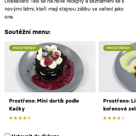
Očekávání: Těší se na nové recepty a seznámení se s
novými lidmi, kteří mají stejnou zálibu ve vaření jako
ona.
Soutěžní menu:
PROSTŘENO!
PROSTŘENO!
Prostřeno: Mini dortík podle
Prostřeno: Lí
Kačky
kořenové zel
bramborový