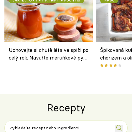
JAK NA TO - TIPY A TRIKY V KUCHYNI
MASO
Uchovejte si chutě léta ve spíži po
Špikovaná kuř
celý rok. Navařte meruňkové pyré
chorizem a o
nebo středomořské sugo
letní zelenin
výraznou chu
Španělskem
Recepty