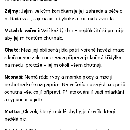
Jejím velkým koníčkem je její zahrada a péče o
Zájmy:
ni. Ráda vaří, zajímá se o bylinky a má ráda zvířata.
Vaří každý den – nejdůležitější pro ni je,
Vztah k vaření:
aby jejím hostům chutnalo.
Mezi její oblíbená jídla patří vařené hovězí maso
Chutě:
s kořenovou zeleninou. Ráda připravuje kuřecí křidýlka
na medu, protože v jejím okolí všem chutnají.
Nemá ráda ryby a mořské plody a moc jí
Nesnáší:
nechutná kuře na paprice. Na večeřích u svých soupeřů
ochutná vše, co jí připraví. Při stolování jí vadí mlaskání
a rýpání se v jídle
„Člověk, který nedělá chyby, je člověk, který
Motto:
nedělá nic.“