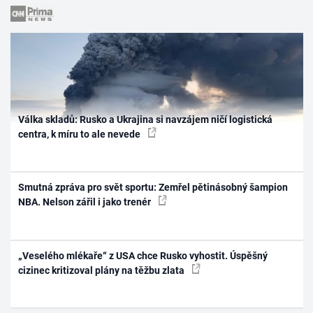
Válka skladů: Rusko a Ukrajina si navzájem ničí logistická
centra, k míru to ale nevede
Smutná zpráva pro svět sportu: Zemřel pětinásobný šampion
NBA. Nelson zářil i jako trenér
„Veselého mlékaře“ z USA chce Rusko vyhostit. Úspěšný
cizinec kritizoval plány na těžbu zlata