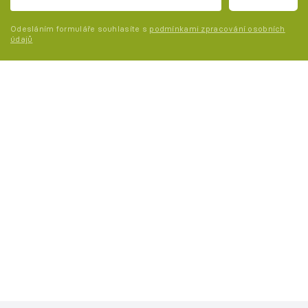
Odesláním formuláře souhlasíte s
podmínkami zpracování osobních
údajů