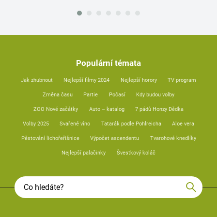
Populární témata
Jak zhubnout
Nejlepší filmy 2024
Nejlepší horory
TV program
Změna času
Partie
Počasí
Kdy budou volby
ZOO Nové začátky
Auto – katalog
7 pádů Honzy Dědka
Volby 2025
Svařené víno
Tatarák podle Pohlreicha
Aloe vera
Pěstování lichořeřišnice
Výpočet ascendentu
Tvarohové knedlíky
Nejlepší palačinky
Švestkový koláč