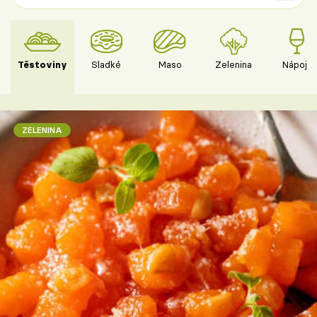
Těstoviny
Sladké
Maso
Zelenina
Nápoje
ZELENINA