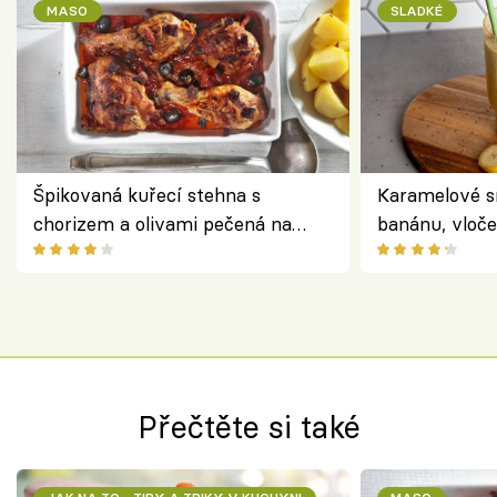
MASO
SLADKÉ
Špikovaná kuřecí stehna s
Karamelové s
chorizem a olivami pečená na
banánu, vloče
letní zelenině – šťavnaté maso s
snídaně do sk
výraznou chutí inspirovanou
Španělskem
Přečtěte si také