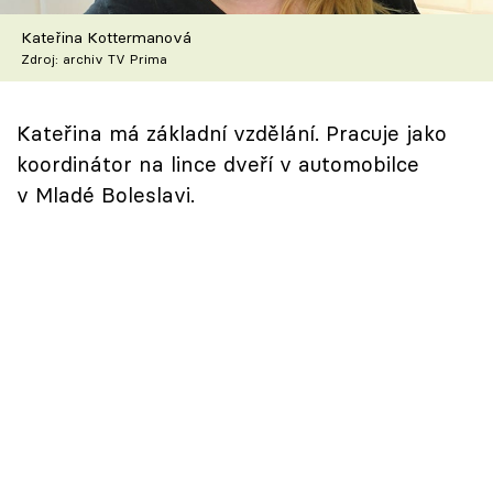
Škola vaření
Kateřina Kottermanová
Zdroj: archiv TV Prima
Recepty z TV
Speciál: Cuketa
Kateřina má základní vzdělání. Pracuje jako
koordinátor na lince dveří v automobilce
Těhotnej kuchař
v Mladé Boleslavi.
Sledujte prima+
Přihlášení
Sledujte nás