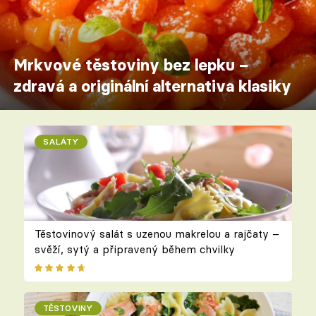
Mrkvové těstoviny bez lepku –
zdravá a originální alternativa klasiky
SALÁTY
Těstovinový salát s uzenou makrelou a rajčaty –
svěží, sytý a připravený během chvilky
TĚSTOVINY