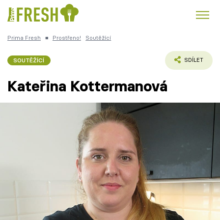
Prima Fresh
■
Prostřeno!
Soutěžící
Kuře
Polévky k večeři
Rychlé večeře
Trendy:
SOUTĚŽÍCÍ
SDÍLET
Česká kuchyně
Čokoláda
Kateřina Kottermanová
Témata
Recepty
Články
TV Program