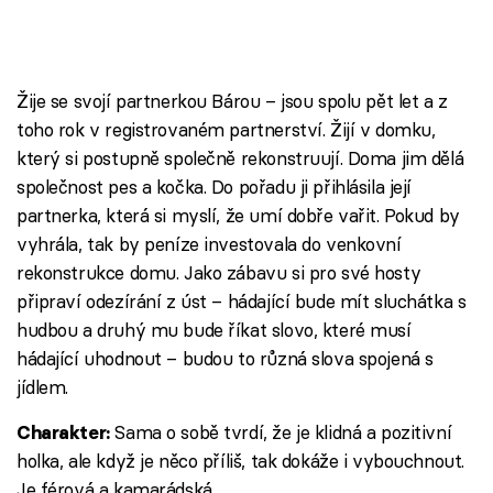
Žije se svojí partnerkou Bárou – jsou spolu pět let a z
toho rok v registrovaném partnerství. Žijí v domku,
který si postupně společně rekonstruují. Doma jim dělá
společnost pes a kočka. Do pořadu ji přihlásila její
partnerka, která si myslí, že umí dobře vařit. Pokud by
vyhrála, tak by peníze investovala do venkovní
rekonstrukce domu. Jako zábavu si pro své hosty
připraví odezírání z úst – hádající bude mít sluchátka s
hudbou a druhý mu bude říkat slovo, které musí
hádající uhodnout – budou to různá slova spojená s
jídlem.
Sama o sobě tvrdí, že je klidná a pozitivní
Charakter:
holka, ale když je něco příliš, tak dokáže i vybouchnout.
Je férová a kamarádská.