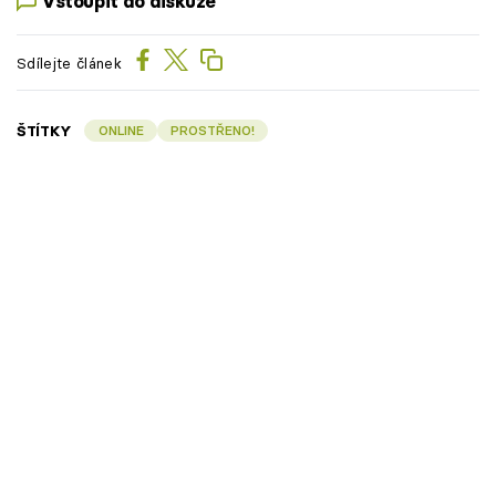
Vstoupit do diskuze
Sdílejte článek
ŠTÍTKY
ONLINE
PROSTŘENO!