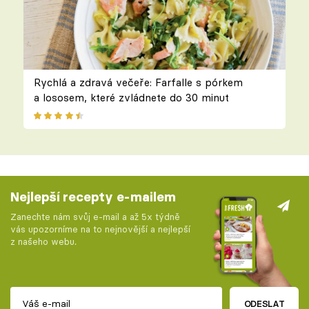
Rychlá a zdravá večeře: Farfalle s pórkem
a lososem, které zvládnete do 30 minut
Nejlepší recepty e-mailem
Zanechte nám svůj e-mail a až 5x týdně
vás upozorníme na to nejnovější a nejlepší
z našeho webu.
ODESLAT