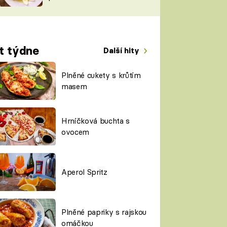
TORKY
ESH
t týdne
Další hity
Plněné cukety s krůtím
masem
Hrníčková buchta s
ovocem
Aperol Spritz
Plněné papriky s rajskou
omáčkou