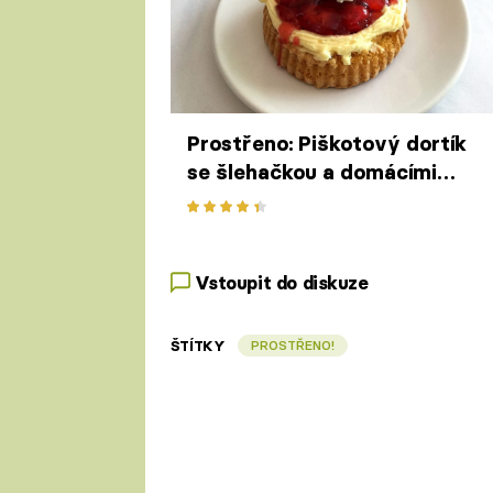
Prostřeno: Piškotový dortík
se šlehačkou a domácími
jahodami
Vstoupit do diskuze
ŠTÍTKY
PROSTŘENO!