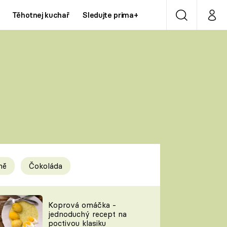
Těhotnej kuchař
Sledujte prima+
Vyhledávání
Můj p
Prima+
Y
CNN Prima NEWS
Prima ZOOM
ÍDLA
Prima LIVING
Prima Ženy
ně
Čokoláda
Prima LAJK
y
Koprová omáčka -
jednoduchý recept na
Sledujte nás
poctivou klasiku