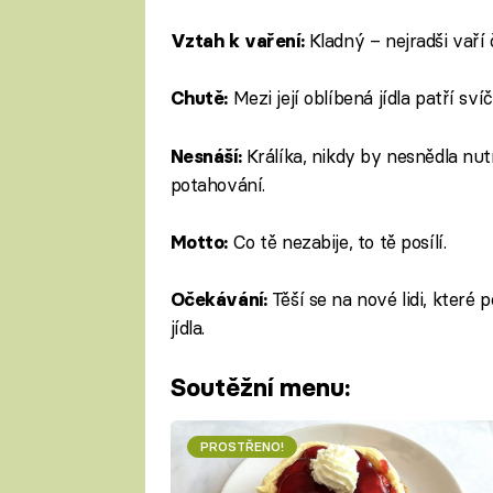
Kladný – nejradši vaří 
Vztah k vaření:
Mezi její oblíbená jídla patří sv
Chutě:
Králíka, nikdy by nesnědla nutr
Nesnáší:
potahování.
Co tě nezabije, to tě posílí.
Motto:
Těší se na nové lidi, které
Očekávání:
jídla.
Soutěžní menu:
PROSTŘENO!