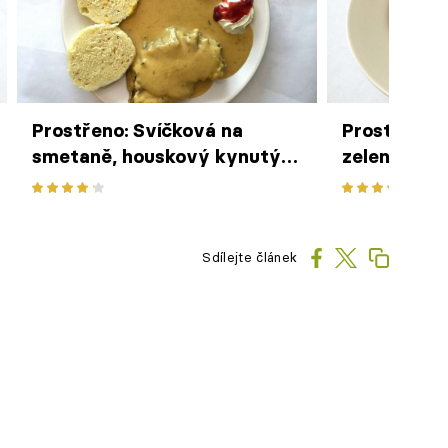
Prostřeno: Svíčková na
Prostřeno: 
smetaně, houskový kynutý
zeleninou 
knedlík
drobením
Sdílejte článek