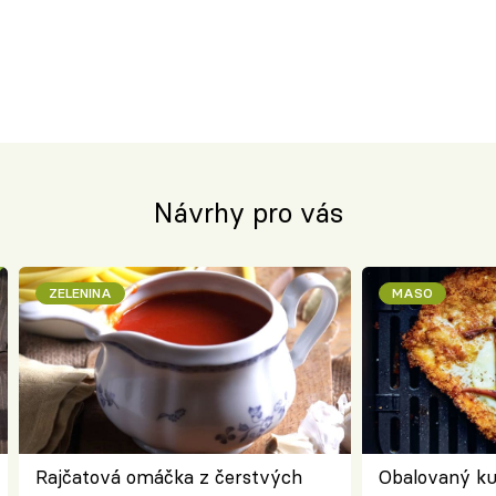
Návrhy pro vás
ZELENINA
MASO
Rajčatová omáčka z čerstvých
Obalovaný kuř