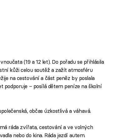
noučata (19 a 12 let). Do pořadu se přihlásila
stní kůži celou soutěž a zažít atmosféru
žije na cestování a část peněz by poslala
et podporuje – posílá dětem peníze na školní
polečenská, občas úzkostlivá a váhavá.
, má ráda zvířata, cestování a ve volných
ivadla nebo do kina. Ráda jezdí autem.