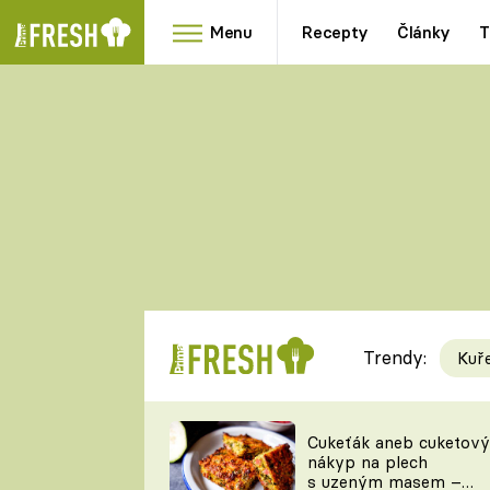
Menu
Recepty
Články
T
Oblíbené
Přílohy
recepty
HRANOLKY
HOUBY
KNEDLÍKY
DÝNĚ
KAŠE
RYCHLOVKY
Trendy:
Kuř
Populární
Videorecept
Cukeťák aneb cuketový
nákyp na plech
kuchaři
s uzeným masem –
TEĎ VAŘÍ ŠÉF!