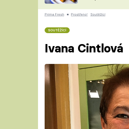
skvělý způsob, jak
ZDENĚK
zpracovat přerostlé
ČESKO NA TALÍŘI
cukety
POHLREICH
Prima Fresh
■
Prostřeno!
Soutěžící
KAROLÍNA,
JAROSLAV SAPÍK
DOMÁCÍ
SOUTĚŽÍCÍ
KUCHAŘKA
KAROLÍNA
KAMBERSKÁ
Ivana Cintlová