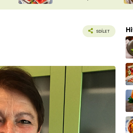
nepotřebujete troubu
ŠÉFREDAK
VYCHYTÁVKY
SOUTĚŽ FR
NA NÁKUPECH
ČASOPIS
Hi
SDÍLET