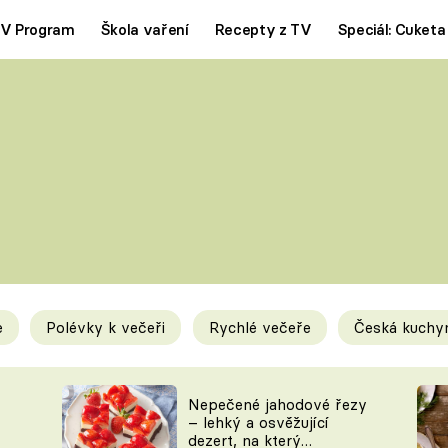
V Program
Škola vaření
Recepty z TV
Speciál: Cuketa
Polévky
Saláty
ČESKÁ KLASIKA
TĚSTOVIN
SILNÉ VÝVARY
SLADKÉ
KRÉMOVÉ
BEZMASÁ J
e
Polévky k večeři
Rychlé večeře
Česká kuchy
y
Tipy a triky
Novink
Nepečené jahodové řezy
– lehký a osvěžující
dezert, na který
KAM ZA JÍDLEM
BLOG