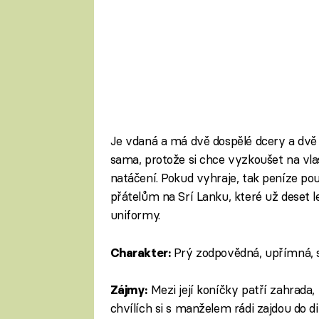
Je vdaná a má dvě dospělé dcery a dvě v
sama, protože si chce vyzkoušet na vla
natáčení. Pokud vyhraje, tak peníze pou
přátelům na Srí Lanku, které už deset l
uniformy.
Prý zodpovědná, upřímná, s
Charakter:
Mezi její koníčky patří zahrada
Zájmy:
chvílích si s manželem rádi zajdou do d