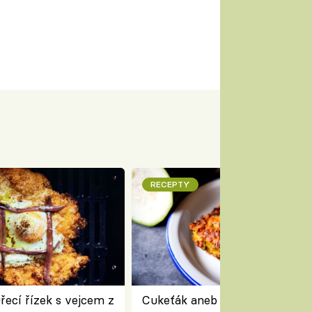
RECEPTY
ecí řízek s vejcem z
Cukeťák aneb cuketový nákyp