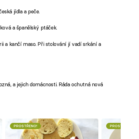
česká jídla a peče.
íčková a španělský ptáček.
ii a kančí maso. Při stolování jí vadí srkání a
 pozná, a jejich domácnosti. Ráda ochutná nová
PROSTŘENO!
PROSTŘENO!