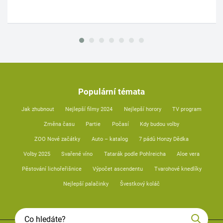
Populární témata
Jak zhubnout
Nejlepší filmy 2024
Nejlepší horory
TV program
Změna času
Partie
Počasí
Kdy budou volby
ZOO Nové začátky
Auto – katalog
7 pádů Honzy Dědka
Volby 2025
Svařené víno
Tatarák podle Pohlreicha
Aloe vera
Pěstování lichořeřišnice
Výpočet ascendentu
Tvarohové knedlíky
Nejlepší palačinky
Švestkový koláč