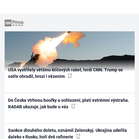
USA vystřílely většinu klíčových raket, tvrdí CNN. Trump se
ostře ohradil, hrozí i vězením
Do Česka vtrhnou bouřky a ochlazení, platí extrémní výstraha.
RADAR ukazuje, jak bude u vás
Sankce dlouhého doletu, oznámil Zelenskyj. Ukrajina udeřila
daleko v Rusku, hoří dvě rafinerie