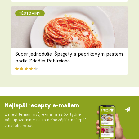
TĚSTOVINY
Super jednoduše: Špagety s paprikovým pestem
podle Zdeňka Pohlreicha
Nejlepší recepty e-mailem
Zanechte nám svůj e-mail a až 5x týdně
vás upozorníme na to nejnovější a nejlepší
z našeho webu.