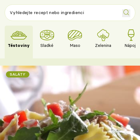
Těstoviny
Sladké
Maso
Zelenina
Nápoje
SALÁTY