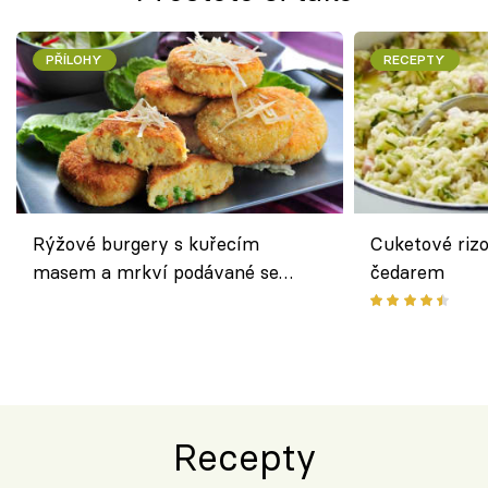
PŘÍLOHY
RECEPTY
Rýžové burgery s kuřecím
Cuketové rizo
masem a mrkví podávané se
čedarem
salátem – lehká a chutná večeře
Recepty