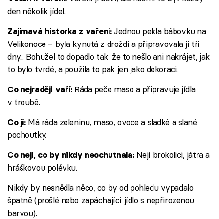
den několik jídel.
Jednou pekla bábovku na
Zajímavá historka z vaření:
Velikonoce – byla kynutá z droždí a připravovala ji tři
dny... Bohužel to dopadlo tak, že to nešlo ani nakrájet, jak
to bylo tvrdé, a použila to pak jen jako dekoraci.
Ráda peče maso a připravuje jídla
Co nejraději vaří:
v troubě.
Má ráda zeleninu, maso, ovoce a sladké a slané
Co jí:
pochoutky.
Nejí brokolici, játra a
Co nejí, co by nikdy neochutnala:
hráškovou polévku.
Nikdy by nesnědla něco, co by od pohledu vypadalo
špatně (prošlé nebo zapáchající jídlo s nepřirozenou
barvou).