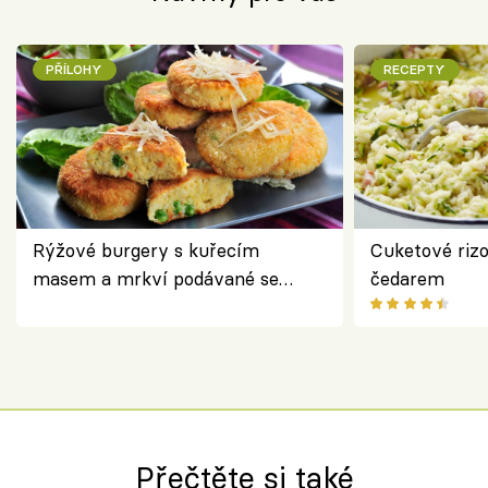
PŘÍLOHY
RECEPTY
Rýžové burgery s kuřecím
Cuketové rizo
masem a mrkví podávané se
čedarem
salátem – lehká a chutná večeře
Přečtěte si také