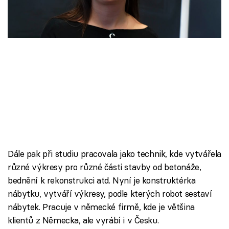
Škola vaření
Recepty z TV
Speciál: Cuketa
Těhotnej kuchař
Sledujte prima+
Přihlášení
Dále pak při studiu pracovala jako technik, kde vytvářela
různé výkresy pro různé části stavby od betonáže,
bednění k rekonstrukci atd. Nyní je konstruktérka
Sledujte nás
nábytku, vytváří výkresy, podle kterých robot sestaví
nábytek. Pracuje v německé firmě, kde je většina
klientů z Německa, ale vyrábí i v Česku.