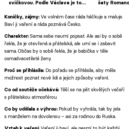
svíčkovou. Podle Václava je to
šaty Romanov
vražda české gastronomie
odhalí skryté
Ve volném čase ráda háčkuje a maluje.
Koníčky, zájmy:
Baví ji vaření a ráda poznává Česko.
Sama sebe neumí popsat. Ale asi by o sobě
Charakter:
řekla, že je otevřená a přátelská, ale umí se i zabavit
sama. Občas by o sobě řekla, že je babička v těle
osmadvacetileté ženy.
Do pořadu se přihlásila, aby měla
Proč se přihlásila:
možnost poznat nové lidi a jejich způsoby vaření.
Těší se na pět skvělých večeří
Co od soutěže očekává:
s přátelskou atmosférou.
Pokud by vyhrála, tak by jela
Co by udělala s výhrou:
s manželem na dovolenou – asi za rodinou do Ruska.
Vaření ji baví, ale nesmí to být každý
Vztah k vaření: