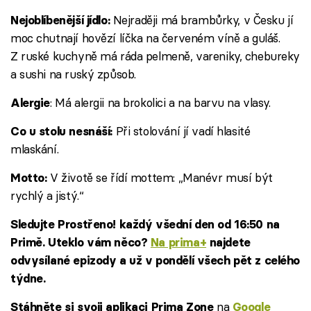
Nejraději má brambůrky, v Česku jí
Nejoblíbenější jídlo:
moc chutnají hovězí líčka na červeném víně a guláš.
Z ruské kuchyně má ráda pelmeně, vareniky, chebureky
a sushi na ruský způsob.
: Má alergii na brokolici a na barvu na vlasy.
Alergie
Při stolování jí vadí hlasité
Co u stolu nesnáší:
mlaskání.
V životě se řídí mottem: „Manévr musí být
Motto:
rychlý a jistý.“
Sledujte Prostřeno! každý všední den od 16:50 na
Primě. Uteklo vám něco?
Na prima+
najdete
odvysílané epizody a už v pondělí všech pět z celého
týdne.
na
Stáhněte si svoji aplikaci Prima Zone
Google