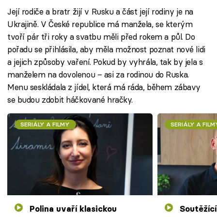
Její rodiče a bratr žijí v Rusku a část její rodiny je na
Ukrajině. V České republice má manžela, se kterým
tvoří pár tři roky a svatbu měli před rokem a půl. Do
pořadu se přihlásila, aby měla možnost poznat nové lidi
a jejich způsoby vaření. Pokud by vyhrála, tak by jela s
manželem na dovolenou – asi za rodinou do Ruska.
Menu seskládala z jídel, která má ráda, během zábavy
se budou zdobit háčkované hračky.
SERIÁLY A FILMY
SERIÁLY A FILM
Polina uvaří klasickou
Soutěžící vyšmejdí odvážné