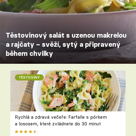
Těstovinový salát s uzenou makrelou
a rajčaty – svěží, sytý a připravený
během chvilky
TĚSTOVINY
Rychlá a zdravá večeře: Farfalle s pórkem
a lososem, které zvládnete do 30 minut