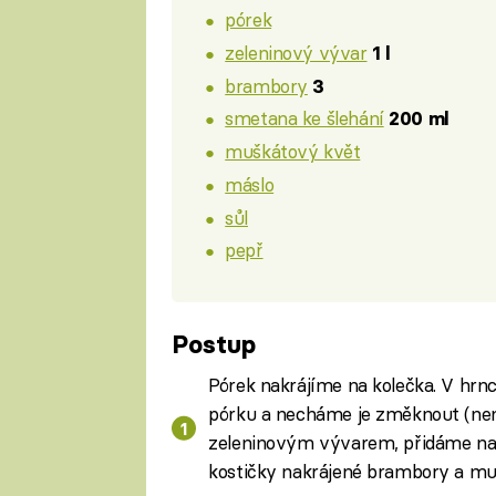
pórek
zeleninový vývar
1 l
brambory
3
smetana ke šlehání
200 ml
muškátový květ
máslo
sůl
pepř
Postup
Pórek nakrájíme na kolečka. V hrnc
pórku a necháme je změknout (nem
zeleninovým vývarem, přidáme nak
kostičky nakrájené brambory a mu