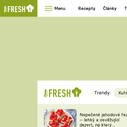
Menu
Recepty
Články
T
Oblíbené
Přílohy
recepty
HRANOLKY
HOUBY
KNEDLÍKY
DÝNĚ
KAŠE
RYCHLOVKY
Trendy:
Kuř
Populární
Videorecept
Nepečené jahodové ře
– lehký a osvěžující
kuchaři
dezert, na který
TEĎ VAŘÍ ŠÉF!