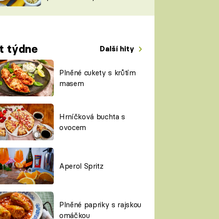
TORKY
ESH
t týdne
Další hity
Plněné cukety s krůtím
masem
Hrníčková buchta s
ovocem
Aperol Spritz
Plněné papriky s rajskou
omáčkou