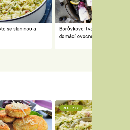
to se slaninou a
Borůvkovo-tvarohové nanuky 
domácí ovocná zmrzlina na dř
RECEPTY