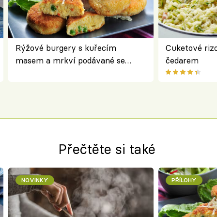
Rýžové burgery s kuřecím
Cuketové rizo
masem a mrkví podávané se
čedarem
salátem – lehká a chutná večeře
Přečtěte si také
NOVINKY
PŘÍLOHY