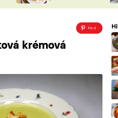
ŠÉFREDAK
VYCHYTÁVKY
SOUTĚŽ FR
NA NÁKUPECH
ČASOPIS
Hi
Pin it
ková krémová