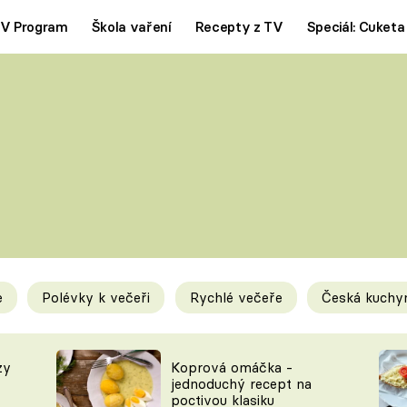
V Program
Škola vaření
Recepty z TV
Speciál: Cuketa
Polévky
Saláty
ČESKÁ KLASIKA
TĚSTOVIN
SILNÉ VÝVARY
SLADKÉ
KRÉMOVÉ
BEZMASÁ J
e
Polévky k večeři
Rychlé večeře
Česká kuchy
y
Tipy a triky
Novink
zy
Koprová omáčka -
jednoduchý recept na
poctivou klasiku
KAM ZA JÍDLEM
BLOG