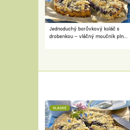
Jednoduchý borůvkový koláč s
drobenkou – vláčný moučník plný
ovoce
SLADKÉ