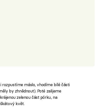
i rozpustíme máslo, vhodíme bílé části
ěly by zhnědnout). Poté zalijeme
rájenou zelenou část pórku, na
škátový květ.