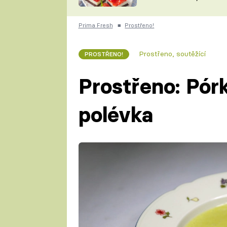
nepotřebujete troubu
ZDENĚK
ČESKO NA TALÍŘI
POHLREICH
Prima Fresh
■
Prostřeno!
KAROLÍNA,
JAROSLAV SAPÍK
DOMÁCÍ
Prostřeno, soutěžící
PROSTŘENO!
KUCHAŘKA
KAROLÍNA
KAMBERSKÁ
Prostřeno: Pór
polévka