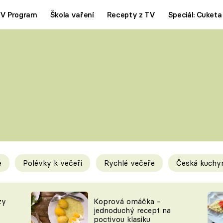
V Program
Škola vaření
Recepty z TV
Speciál: Cuketa
Polévky
Saláty
ČESKÁ KLASIKA
TĚSTOVIN
SILNÉ VÝVARY
SLADKÉ
KRÉMOVÉ
BEZMASÁ J
e
Polévky k večeři
Rychlé večeře
Česká kuchy
y
Tipy a triky
Novink
zy
Koprová omáčka -
jednoduchý recept na
poctivou klasiku
KAM ZA JÍDLEM
BLOG