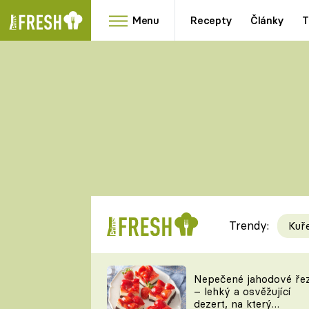
Menu
Recepty
Články
T
Oblíbené
Přílohy
recepty
HRANOLKY
HOUBY
KNEDLÍKY
DÝNĚ
KAŠE
RYCHLOVKY
Trendy:
Kuř
Populární
Videorecept
Nepečené jahodové ře
– lehký a osvěžující
kuchaři
dezert, na který
TEĎ VAŘÍ ŠÉF!