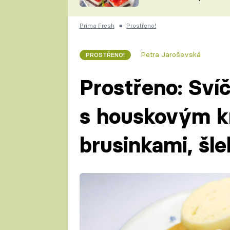
nepotřebujete troubu
ZDENĚK
ČESKO NA TALÍŘI
POHLREICH
Prima Fresh
■
Prostřeno!
KAROLÍNA,
JAROSLAV SAPÍK
DOMÁCÍ
Petra Jaroševská
PROSTŘENO!
KUCHAŘKA
KAROLÍNA
KAMBERSKÁ
Prostřeno: Sví
s houskovým k
brusinkami, šl