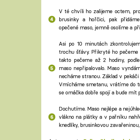
V té chvíli ho zalijeme octem, p
brusinky a hořčici, pak přidáme
opečené maso, jemně osolíme a př
Asi po 10 minutách zkontrolujem
trochu šťávy. Přikryté ho pečeme 
takto pečeme až 2 hodiny, podl
maso nepřipalovalo. Maso vyndáme
necháme stranou. Základ v pekáči 
Vmícháme smetanu, vrátíme do tr
se omáčka dobře spojí a bude mít 
Dochutíme. Maso nejlépe a nejúhle
vlákno na plátky a v pařníku na
knedlíky, brusinkovou zavařeninou,