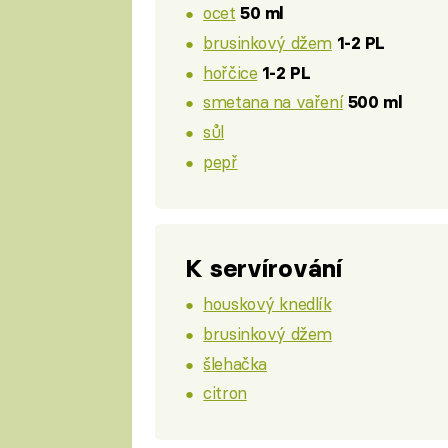
ocet
50 ml
brusinkový džem
1-2 PL
hořčice
1-2 PL
smetana na vaření
500 ml
sůl
pepř
K servírování
houskový knedlík
brusinkový džem
šlehačka
citron