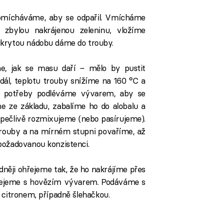
romícháváme, aby se odpařil. Vmícháme
 zbylou nakrájenou zeleninu, vložíme
ikrytou nádobu dáme do trouby.
e, jak se masu daří – mělo by pustit
dál, teplotu trouby snížíme na 160 °C a
e potřeby podléváme vývarem, aby se
 ze základu, zabalíme ho do alobalu a
pečlivě rozmixujeme (nebo pasírujeme).
ouby a na mírném stupni povaříme, až
požadovanou konzistenci.
dněji ohřejeme tak, že ho nakrájíme přes
hřejeme s hovězím vývarem. Podáváme s
 citronem, případně šlehačkou.