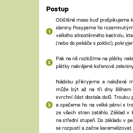
Postup
Očištěné maso buď prošpikujeme kl
slaniny. Posypeme ho rozemnutým
velkého silnostěnného kastrolu, kte
(nebo do pekáče s poklicí), pokry
Pak na ně rozložíme na plátky nakr
plátky nakrájené kořenové zeleniny
Nádobu přikryjeme a naložené 
může být až na tři dny. Během 
svrchní část dostala dolů. Troub
a opečeme ho na velké pánvi s tro
ze všech stran zatáhlo. Základ v 
na střední stupeň. Do základu v 
se rozpustí a začne karamelizovat.