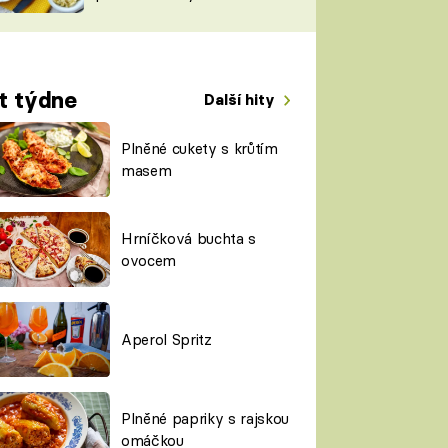
TORKY
ESH
t týdne
Další hity
Plněné cukety s krůtím
masem
Hrníčková buchta s
ovocem
Aperol Spritz
Plněné papriky s rajskou
omáčkou