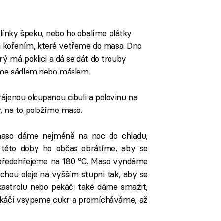
ínky špeku, nebo ho obalíme plátky
 kořením, které vetřeme do masa. Dno
rý má poklici a dá se dát do trouby
jeme sádlem nebo máslem.
ájenou oloupanou cibuli a polovinu na
, na to položíme maso.
maso dáme nejméně na noc do chladu,
této doby ho občas obrátíme, aby se
u předehřejeme na 180 °C. Maso vyndáme
chou oleje na vyšším stupni tak, aby se
kastrolu nebo pekáči také dáme smažit,
pekáči vsypeme cukr a promícháváme, až