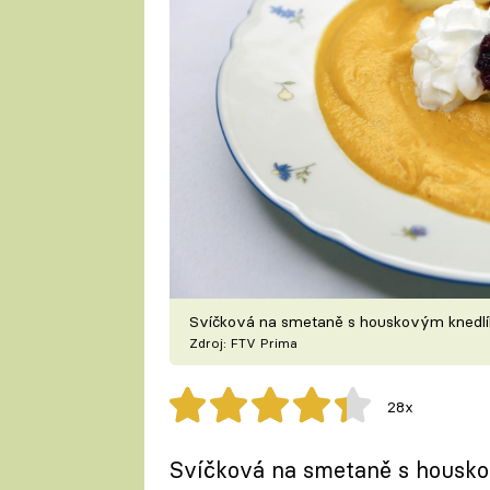
Svíčková na smetaně s houskovým knedlík
Zdroj: FTV Prima
28x
Svíčková na smetaně s housko