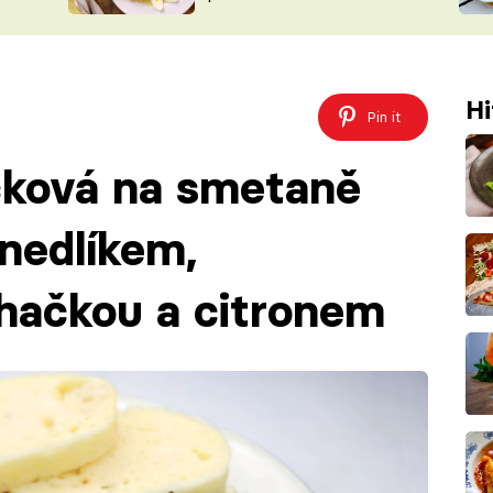
ŠÉFREDAK
VYCHYTÁVKY
SOUTĚŽ FR
NA NÁKUPECH
ČASOPIS
Hi
Pin it
čková na smetaně
nedlíkem,
ehačkou a citronem