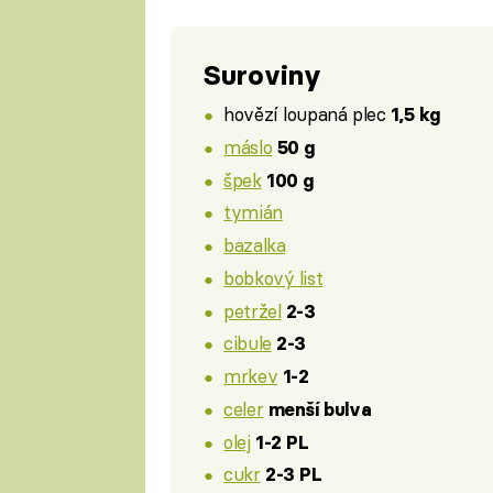
Suroviny
hovězí loupaná plec
1,5 kg
máslo
50 g
špek
100 g
tymián
bazalka
bobkový list
petržel
2-3
cibule
2-3
mrkev
1-2
celer
menší bulva
olej
1-2 PL
cukr
2-3 PL