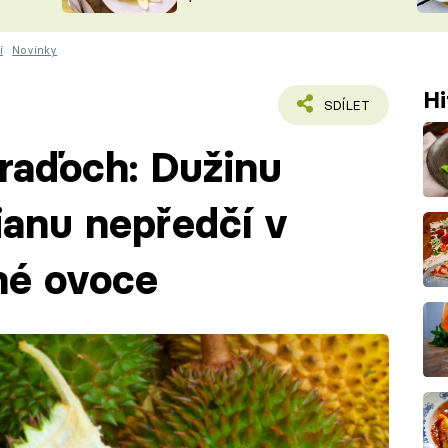
ŠÉFREDAK
VYCHYTÁVKY
í
Novinky
SOUTĚŽ FR
NA NÁKUPECH
ČASOPIS
Hi
SDÍLET
raďoch: Dužinu
ianu nepředčí v
né ovoce