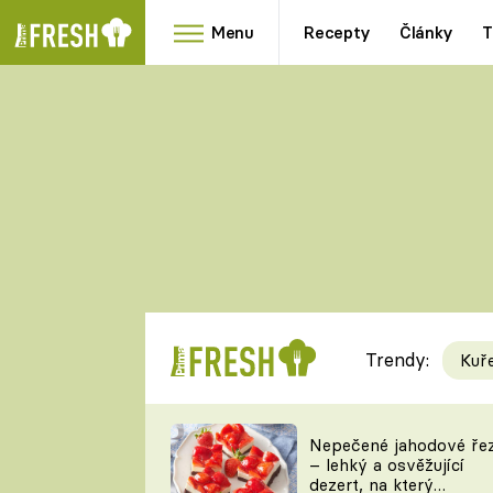
Menu
Recepty
Články
T
Oblíbené
Přílohy
recepty
HRANOLKY
HOUBY
KNEDLÍKY
DÝNĚ
KAŠE
RYCHLOVKY
Trendy:
Kuř
Populární
Videorecept
Nepečené jahodové ře
– lehký a osvěžující
kuchaři
dezert, na který
TEĎ VAŘÍ ŠÉF!