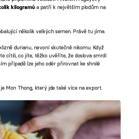
a patří k největším plodům na
olik kilogramů
 obalující několik velkých semen. Právě tu jíme.
klizně durianu, nevoní skutečně nikomu. Když
 cítili, co jíte, těžko uvěříte, že doslova smrdí
ím případě lze jeho odér přirovnat ke shnilé
je Mon Thong, který jde také více na export.