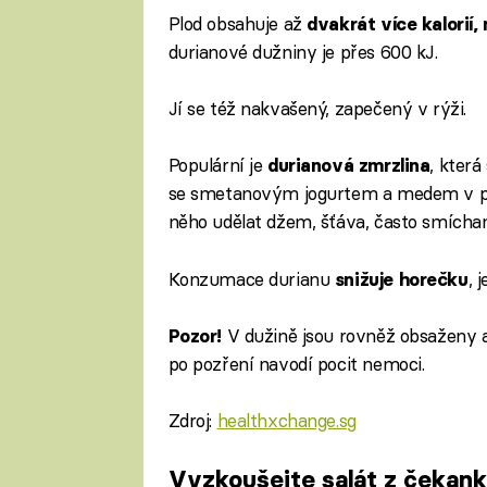
Plod obsahuje až
dvakrát více kalorií,
durianové dužniny je přes 600 kJ.
Jí se též nakvašený, zapečený v rýži.
Populární je
, kter
durianová zmrzlina
se smetanovým jogurtem a medem v pom
něho udělat džem, šťáva, často smích
Konzumace durianu
, 
snižuje horečku
V dužině jsou rovněž obsaženy al
Pozor!
po pozření navodí pocit nemoci.
Zdroj:
healthxchange.sg
Vyzkoušejte salát z čekank