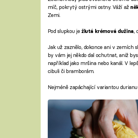
míč, pokrytý ostrými ostny. Váží až
něk
Zemi.
Pod slupkou je
,
žlutá krémová dužina
Jak už zaznělo, dokonce ani v zemích s
by vám jej někdo dal ochutnat, aniž byste
například jako mršina nebo kanál. V lepš
cibuli či bramborám.
Nejméně zapáchající variantou durianu 