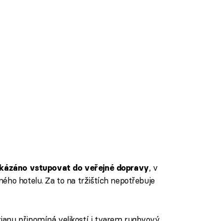
, v
kázáno vstupovat do veřejné dopravy
ého hotelu. Za to na tržištích nepotřebuje
anu připomíná velikostí i tvarem rugbyový