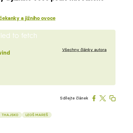
 čekanky a jižního ovoce
iled to fetch
Všechny články autora
wind
Sdílejte článek
THAJSKO
LEOŠ MAREŠ