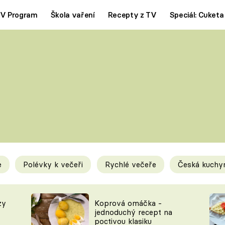
V Program
Škola vaření
Recepty z TV
Speciál: Cuketa
Polévky
Saláty
ČESKÁ KLASIKA
TĚSTOVIN
SILNÉ VÝVARY
SLADKÉ
KRÉMOVÉ
BEZMASÁ J
e
Polévky k večeři
Rychlé večeře
Česká kuchy
y
Tipy a triky
Novink
zy
Koprová omáčka -
jednoduchý recept na
poctivou klasiku
KAM ZA JÍDLEM
BLOG