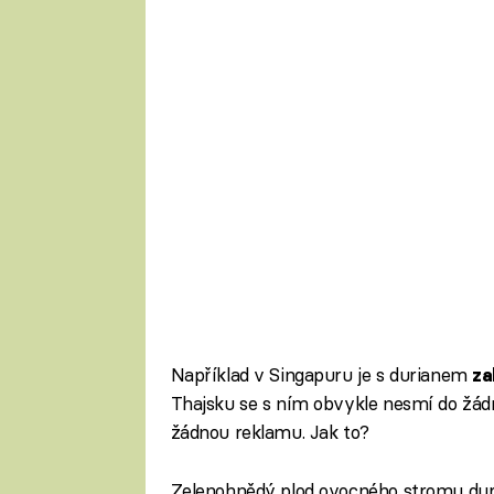
Například v Singapuru je s durianem
za
Thajsku se s ním obvykle nesmí do žádn
žádnou reklamu. Jak to?
Zelenohnědý plod ovocného stromu duri