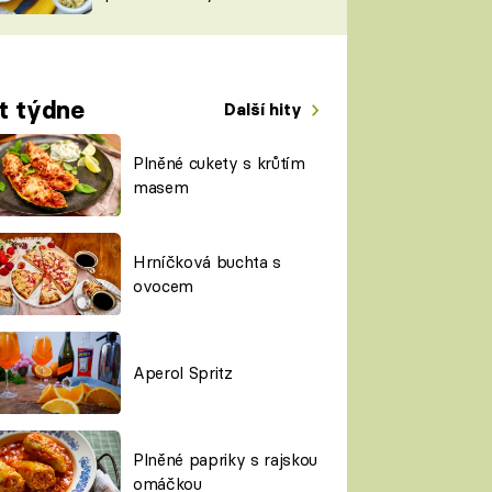
TORKY
ESH
t týdne
Další hity
Plněné cukety s krůtím
masem
Hrníčková buchta s
ovocem
Aperol Spritz
Plněné papriky s rajskou
omáčkou