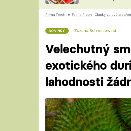
nepotřebujete troubu
ZDENĚK
ČESKO NA TALÍŘI
POHLREICH
Prima Fresh
■
Prima Fresh
Články ze světa vařen
KAROLÍNA,
JAROSLAV SAPÍK
DOMÁCÍ
Zuzana Schneidewind
NOVINKY
KUCHAŘKA
KAROLÍNA
KAMBERSKÁ
Velechutný sm
exotického dur
lahodnosti žád