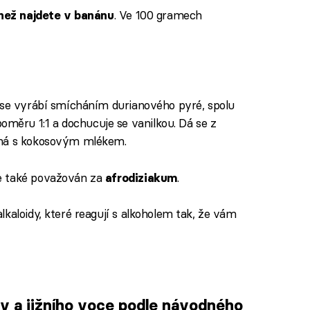
. Ve 100 gramech
 než najdete v banánu
á se vyrábí smícháním durianového pyré, spolu
ěru 1:1 a dochucuje se vanilkou. Dá se z
aná s kokosovým mlékem.
je také považován za
.
afrodiziakum
kaloidy, které reagují s alkoholem tak, že vám
y a jižního voce podle návodného