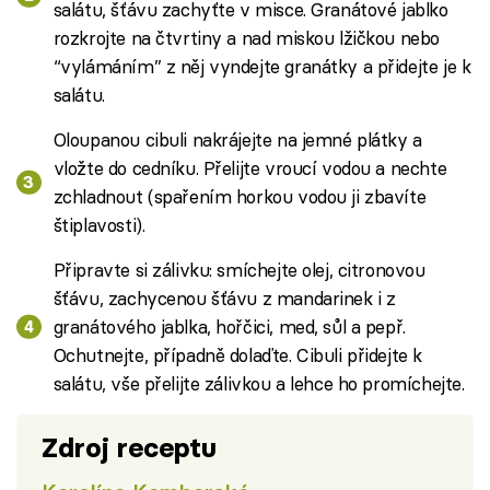
salátu, šťávu zachyťte v misce. Granátové jablko
rozkrojte na čtvrtiny a nad miskou lžičkou nebo
“vylámáním” z něj vyndejte granátky a přidejte je k
salátu.
Oloupanou cibuli nakrájejte na jemné plátky a
vložte do cedníku. Přelijte vroucí vodou a nechte
zchladnout (spařením horkou vodou ji zbavíte
štiplavosti).
Připravte si zálivku: smíchejte olej, citronovou
šťávu, zachycenou šťávu z mandarinek i z
granátového jablka, hořčici, med, sůl a pepř.
Ochutnejte, případně dolaďte. Cibuli přidejte k
salátu, vše přelijte zálivkou a lehce ho promíchejte.
Zdroj receptu