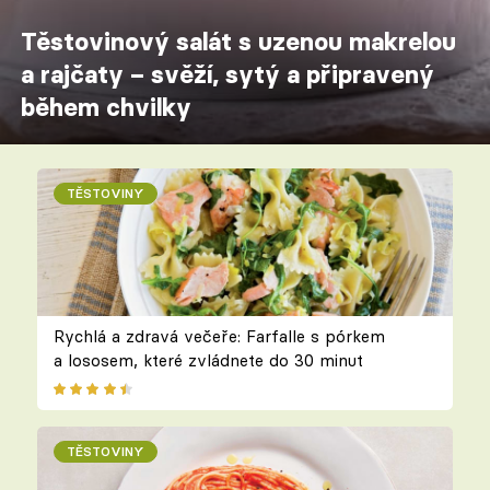
Těstovinový salát s uzenou makrelou
a rajčaty – svěží, sytý a připravený
během chvilky
TĚSTOVINY
Rychlá a zdravá večeře: Farfalle s pórkem
a lososem, které zvládnete do 30 minut
TĚSTOVINY