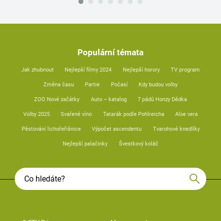
Populární témata
Jak zhubnout
Nejlepší filmy 2024
Nejlepší horory
TV program
Změna času
Partie
Počasí
Kdy budou volby
ZOO Nové začátky
Auto – katalog
7 pádů Honzy Dědka
Volby 2025
Svařené víno
Tatarák podle Pohlreicha
Aloe vera
Pěstování lichořeřišnice
Výpočet ascendentu
Tvarohové knedlíky
Nejlepší palačinky
Švestkový koláč