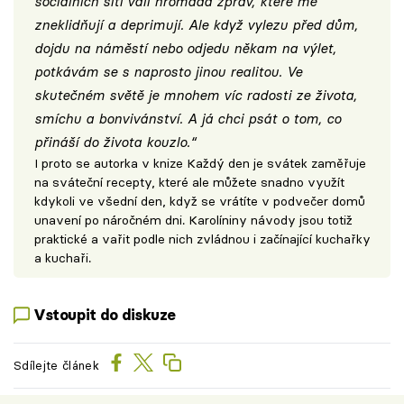
sociálních sítí valí hromada zpráv, které mě
zneklidňují a deprimují. Ale když vylezu před dům,
dojdu na náměstí nebo odjedu někam na výlet,
potkávám se s naprosto jinou realitou. Ve
skutečném světě je mnohem víc radosti ze života,
smíchu a bonvivánství. A já chci psát o tom, co
přináší do života kouzlo.“
I proto se autorka v knize Každý den je svátek zaměřuje
na sváteční recepty, které ale můžete snadno využít
kdykoli ve všední den, když se vrátíte v podvečer domů
unavení po náročném dni. Karolíniny návody jsou totiž
praktické a vařit podle nich zvládnou i začínající kuchařky
a kuchaři.
Vstoupit do diskuze
Sdílejte článek