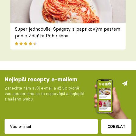
Super jednoduše: Špagety s paprikovým pestem
podle Zdeňka Pohlreicha
Nejlepší recepty e-mailem
Zanechte nám svůj e-mail a až 5x týdně
vás upozorníme na to nejnovější a nejlepší
z našeho webu.
ODESLAT