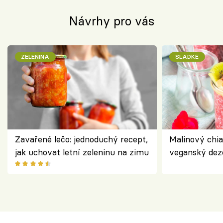
Návrhy pro vás
ZELENINA
SLADKÉ
Zavařené lečo: jednoduchý recept,
Malinový chi
jak uchovat letní zeleninu na zimu
veganský dez
ořechů