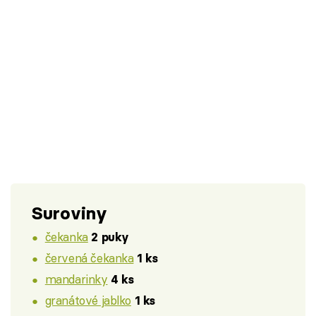
Suroviny
čekanka
2 puky
červená čekanka
1 ks
mandarinky
4 ks
granátové jablko
1 ks