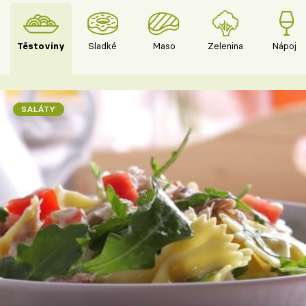
Těstoviny
Sladké
Maso
Zelenina
Nápoje
SALÁTY