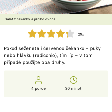
Škola vaření
Recepty z TV
Salát z čekanky a jižního ovoce
Speciál: Cuketa
25x
Těhotnej kuchař
Pokud seženete i červenou čekanku – puky
Sledujte prima+
nebo hlávku (radicchio), tím líp – v tom
případě použijte oba druhy.
Přihlášení
Sledujte nás
4 porce
30 minut