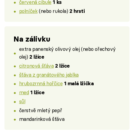
červená cibule
1 ks
polníček
(nebo rukola)
2 hrsti
Na zálivku
extra panenský olivový olej (nebo ořechový
olej)
2 lžíce
citronová šťáva
2 lžíce
šťáva z granátového jablka
hrubozrnná hořčice
1 malá lžička
med
1 lžíce
sůl
čerstvě mletý pepř
mandarinková šťáva