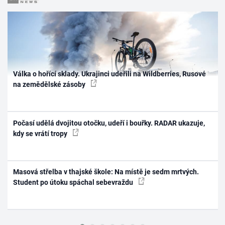
Válka o hořící sklady. Ukrajinci udeřili na Wildberries, Rusové
na zemědělské zásoby
Počasí udělá dvojitou otočku, udeří i bouřky. RADAR ukazuje,
kdy se vrátí tropy
Masová střelba v thajské škole: Na místě je sedm mrtvých.
Student po útoku spáchal sebevraždu