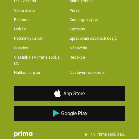
O FTV Prima
Management
Volná místa
Press
Reklama
Castingy a výzvy
HbbTV
Kontakty
Podmínky užívání
Zpracování osobních údajů
Cookies
Nápověda
Vlastník FTV Prima spol. s
Redakce
r.o.
Nahlásit chybu
Nastavení soukromí
App Store
Google Play
© FTV Prima spol. s r.o.