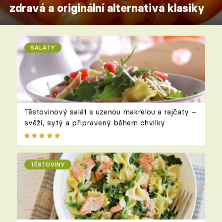
zdravá a originální alternativa klasiky
SALÁTY
Těstovinový salát s uzenou makrelou a rajčaty –
svěží, sytý a připravený během chvilky
TĚSTOVINY