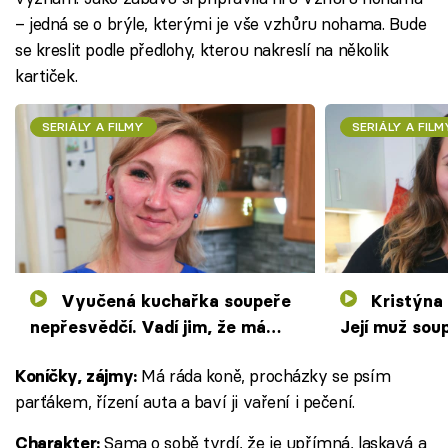
– jedná se o brýle, kterými je vše vzhůru nohama. Bude
se kreslit podle předlohy, kterou nakreslí na několik
kartiček.
SERIÁLY A FILMY
SERIÁLY A FILM
Vyučená kuchařka soupeře
Kristýna uvaří jídla z Afriky.
nepřesvědčí. Vadí jim, že má
Její muž sou
proti nim výhodu
nigerijského 
Má ráda koně, procházky se psím
Koníčky, zájmy:
parťákem, řízení auta a baví ji vaření i pečení.
Sama o sobě tvrdí, že je upřímná, laskavá a
Charakter: