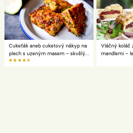
Cukeťák aneb cuketový nákyp na
Vláčný koláč 
plech s uzeným masem – skvělý
mandlemi – l
způsob, jak zpracovat přerostlé
i na oslavu
cukety