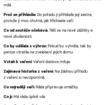
milá.
Do pořadu ji přihlásila její sestra,
Proč se přihlásila:
protože jí moc chutná, jak Michaela vaří.
Těší se na nové zážitky a
Co od soutěže očekává:
nové zkušenosti.
Pokud by vyhrála, tak by
Co by udělala s výhrou:
peníze utratila na zvelebení jejich domu.
Vaření doslova miluje.
Vztah k vaření:
Na žádnou příhodu
Zajímavá historka z vaření:
z vaření si nevzpomíná.
Ráda připravuje omáčky.
Co nejraději vaří:
Má ráda úplně vše.
Co jí: