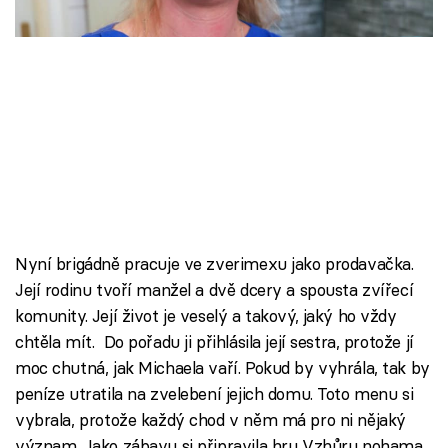
Škola vaření
Recepty z TV
Speciál: Cuketa
Těhotnej kuchař
Sledujte prima+
Nyní brigádně pracuje ve zverimexu jako prodavačka.
Přihlášení
Její rodinu tvoří manžel a dvě dcery a spousta zvířecí
komunity. Její život je veselý a takový, jaký ho vždy
chtěla mít. Do pořadu ji přihlásila její sestra, protože jí
Sledujte nás
moc chutná, jak Michaela vaří. Pokud by vyhrála, tak by
peníze utratila na zvelebení jejich domu. Toto menu si
vybrala, protože každý chod v něm má pro ni nějaký
význam. Jako zábavu si připravila hru Vzhůru nohama