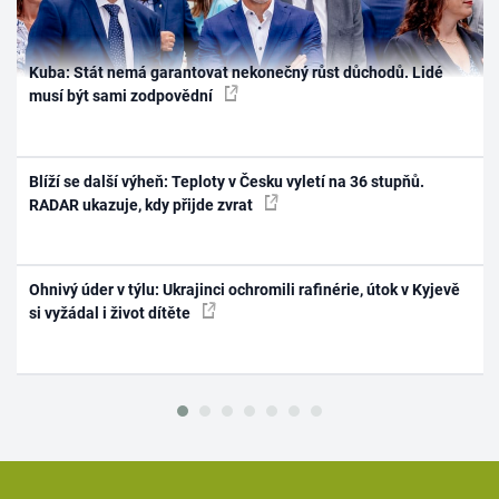
Kuba: Stát nemá garantovat nekonečný růst důchodů. Lidé
musí být sami zodpovědní
Blíží se další výheň: Teploty v Česku vyletí na 36 stupňů.
RADAR ukazuje, kdy přijde zvrat
Ohnivý úder v týlu: Ukrajinci ochromili rafinérie, útok v Kyjevě
si vyžádal i život dítěte