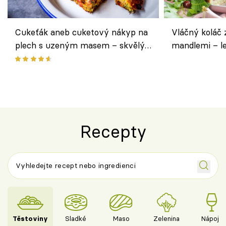
Cukeťák aneb cuketový nákyp na
Vláčný koláč 
plech s uzeným masem – skvělý
mandlemi – l
způsob, jak zpracovat přerostlé
i na oslavu
cukety
Recepty
Těstoviny
Sladké
Maso
Zelenina
Nápoje