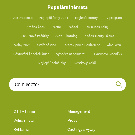
Populární témata
Jak zhubnout
Nejlepší filmy 2024
Nejlepší horory
TV program
Změna času
Partie
Počasí
Kdy budou volby
ZOO Nové začátky
Auto – katalog
7 pádů Honzy Dědka
Volby 2025
Svařené víno
Tatarák podle Pohlreicha
Aloe vera
Pěstování lichořeřišnice
Výpočet ascendentu
Tvarohové knedlíky
Nejlepší palačinky
Švestkový koláč
O FTV Prima
Management
Volná místa
Press
Reklama
Castingy a výzvy