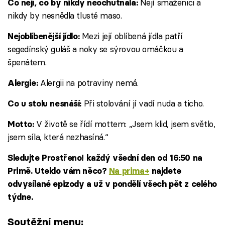
Nejí smaženici a
Co nejí, co by nikdy neochutnala:
nikdy by nesnědla tlusté maso.
Mezi její oblíbená jídla patří
Nejoblíbenější jídlo:
segedínský guláš a noky se sýrovou omáčkou a
špenátem.
Alergii na potraviny nemá.
Alergie:
Při stolování jí vadí nuda a ticho.
Co u stolu nesnáší:
V životě se řídí mottem: „Jsem klid, jsem světlo,
Motto:
jsem síla, která nezhasíná.“
Sledujte Prostřeno! každý všední den od 16:50 na
Primě. Uteklo vám něco?
Na prima+
najdete
odvysílané epizody a už v pondělí všech pět z celého
týdne.
Soutěžní menu: