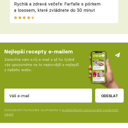
Rychlá a zdravá večeře: Farfalle s pórkem
a lososem, které zvládnete do 30 minut
Nejlepší recepty e-mailem
Zanechte nám svůj e-mail a až 5x týdně
vás upozorníme na to nejnovější a nejlepší
z našeho webu.
ODESLAT
Odesláním formuláře souhlasíte s
podmínkami zpracování osobních
údajů