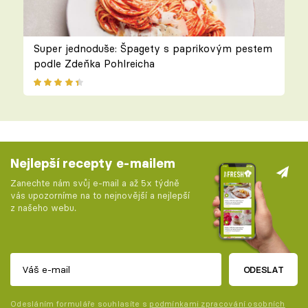
Super jednoduše: Špagety s paprikovým pestem
podle Zdeňka Pohlreicha
Nejlepší recepty e-mailem
Zanechte nám svůj e-mail a až 5x týdně
vás upozorníme na to nejnovější a nejlepší
z našeho webu.
ODESLAT
Odesláním formuláře souhlasíte s
podmínkami zpracování osobních