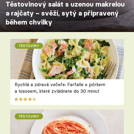
Těstovinový salát s uzenou makrelou
a rajčaty – svěží, sytý a připravený
během chvilky
TĚSTOVINY
Rychlá a zdravá večeře: Farfalle s pórkem
a lososem, které zvládnete do 30 minut
TĚSTOVINY