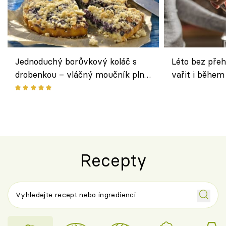
Jednoduchý borůvkový koláč s
Léto bez přeh
drobenkou – vláčný moučník plný
vařit i během
ovoce
Recepty