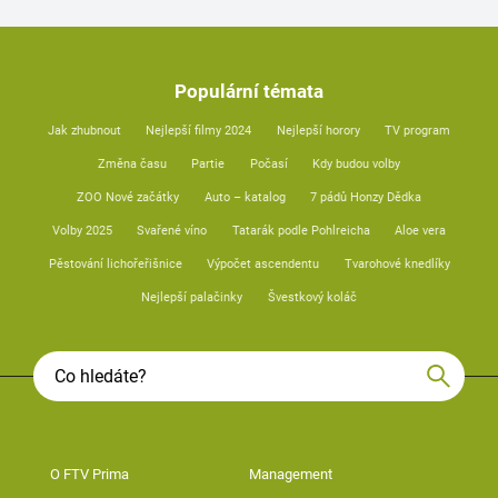
Populární témata
Jak zhubnout
Nejlepší filmy 2024
Nejlepší horory
TV program
Změna času
Partie
Počasí
Kdy budou volby
ZOO Nové začátky
Auto – katalog
7 pádů Honzy Dědka
Volby 2025
Svařené víno
Tatarák podle Pohlreicha
Aloe vera
Pěstování lichořeřišnice
Výpočet ascendentu
Tvarohové knedlíky
Nejlepší palačinky
Švestkový koláč
O FTV Prima
Management