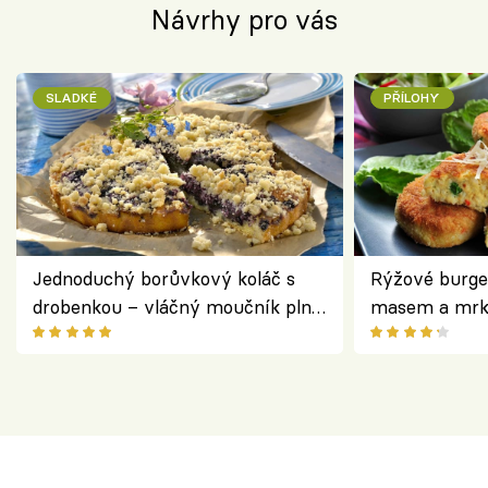
Návrhy pro vás
SLADKÉ
PŘÍLOHY
Jednoduchý borůvkový koláč s
Rýžové burge
drobenkou – vláčný moučník plný
masem a mrk
ovoce
salátem – leh