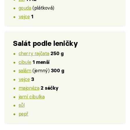
gouda
(plátková)
vejce
1
Salát podle leničky
cherry rajčata
250 g
cibule
1 menší
salám
(jemný)
300 g
vejce
3
majonéza
2 sáčky
jarní cibulka
sůl
pepř