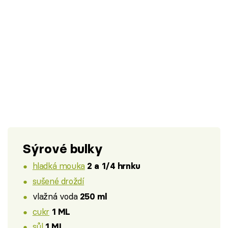
Sýrové bulky
hladká mouka
2 a 1/4 hrnku
sušené droždí
vlažná voda
250 ml
cukr
1 ML
sůl
1 ML