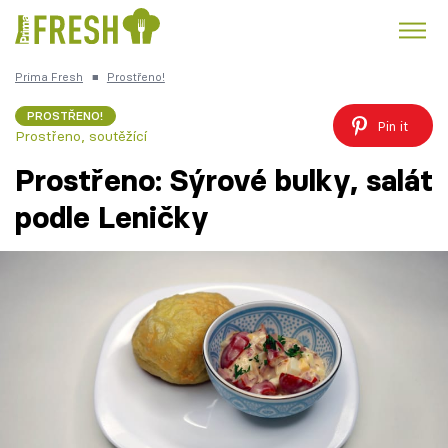
Prima Fresh
■
Prostřeno!
Kuře
Polévky k večeři
Rychlé večeře
Trendy:
PROSTŘENO!
Pin it
Prostřeno, soutěžící
Česká kuchyně
Čokoláda
Prostřeno: Sýrové bulky, salát
podle Leničky
Témata
Recepty
Články
TV Program