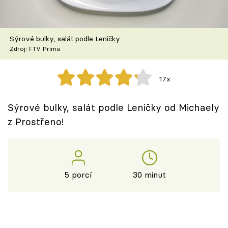
Škola vaření
Recepty z TV
Sýrové bulky, salát podle Leničky
Zdroj: FTV Prima
Speciál: Cuketa
17x
Těhotnej kuchař
Sýrové bulky, salát podle Leničky od Michaely
Sledujte prima+
z Prostřeno!
Přihlášení
5 porcí
30 minut
Sledujte nás