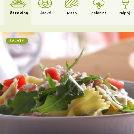
Těstoviny
Sladké
Maso
Zelenina
Nápoje
SALÁTY