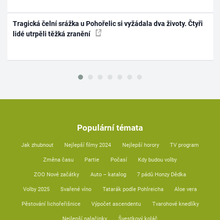
Tragická čelní srážka u Pohořelic si vyžádala dva životy. Čtyři
lidé utrpěli těžká zranění
Populární témata
Jak zhubnout
Nejlepší filmy 2024
Nejlepší horory
TV program
Změna času
Partie
Počasí
Kdy budou volby
ZOO Nové začátky
Auto – katalog
7 pádů Honzy Dědka
Volby 2025
Svařené víno
Tatarák podle Pohlreicha
Aloe vera
Pěstování lichořeřišnice
Výpočet ascendentu
Tvarohové knedlíky
Nejlepší palačinky
Švestkový koláč