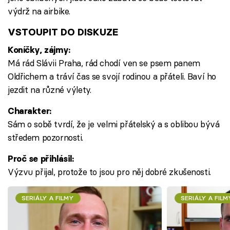
výdrž na airbike.
VSTOUPIT DO DISKUZE
Koníčky, zájmy:
Má rád Slávii Praha, rád chodí ven se psem panem
Oldřichem a tráví čas se svojí rodinou a přáteli. Baví ho
jezdit na různé výlety.
Charakter:
Sám o sobě tvrdí, že je velmi přátelský a s oblibou bývá
středem pozornosti.
Proč se přihlásil:
Výzvu přijal, protože to jsou pro něj dobré zkušenosti.
SERIÁLY A FILMY
SERIÁLY A FILM