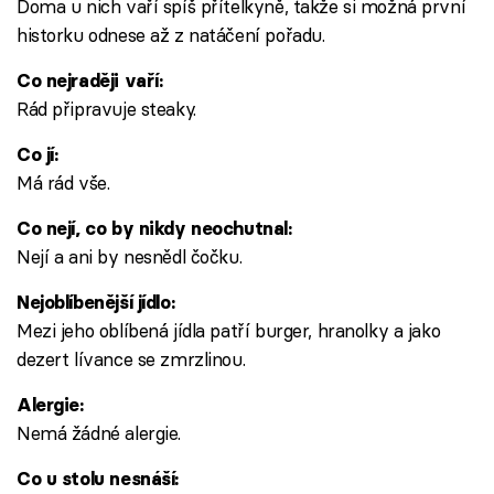
Doma u nich vaří spíš přítelkyně, takže si možná první
historku odnese až z natáčení pořadu.
Co nejraději vaří:
Rád připravuje steaky.
Co jí:
Má rád vše.
Co nejí, co by nikdy neochutnal:
Nejí a ani by nesnědl čočku.
Nejoblíbenější jídlo:
Mezi jeho oblíbená jídla patří burger, hranolky a jako
dezert lívance se zmrzlinou.
Alergie:
Nemá žádné alergie.
Co u stolu nesnáší: