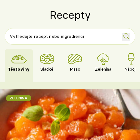
Recepty
Těstoviny
Sladké
Maso
Zelenina
Nápoje
ZELENINA