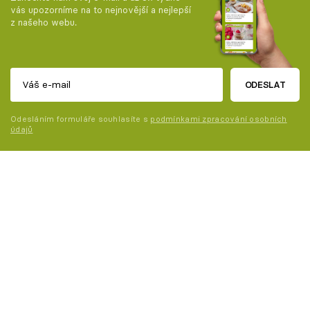
vás upozorníme na to nejnovější a nejlepší
z našeho webu.
ODESLAT
Odesláním formuláře souhlasíte s
podmínkami zpracování osobních
údajů