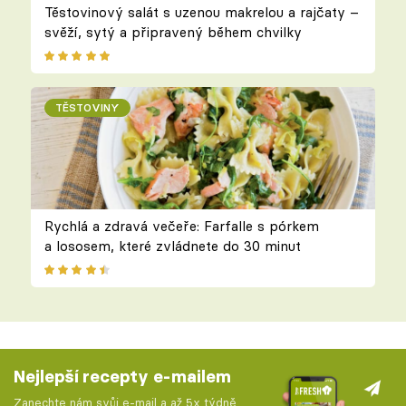
Těstovinový salát s uzenou makrelou a rajčaty –
svěží, sytý a připravený během chvilky
TĚSTOVINY
Rychlá a zdravá večeře: Farfalle s pórkem
a lososem, které zvládnete do 30 minut
Nejlepší recepty e-mailem
Zanechte nám svůj e-mail a až 5x týdně