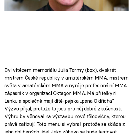
Škola vaření
Recepty z TV
Speciál: Cuketa
Těhotnej kuchař
Sledujte prima+
Byl vítězem memoriálu Julia Tormy (box), dvakrát
mistrem České republiky v amatérském MMA, mistrem
Přihlášení
světa v amatérském MMA a nyní je profesionální MMA
zápasník v organizaci Oktagon MMA. Má přítelkyni
Lenku a společně mají dítě-pejska „pana Oldřicha“.
Sledujte nás
Výzvu přijal, protože to jsou pro něj dobré zkušenosti.
Výhru by věnoval na výstavbu nové tělocvičny, kterou
právě zařizují. Toto menu si vybral, protože se skládá z
jeho oblíbených jídel. Jako zábava se bude testovat