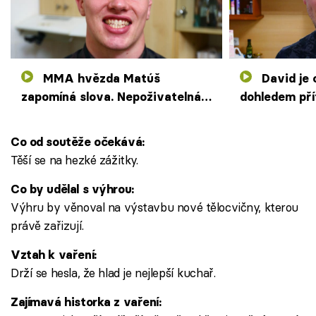
MMA hvězda Matúš
David je celý večer pod
zapomíná slova. Nepoživatelná
dohledem pří
polévka zvedne Babu Jagu ze
výchově dce
židle
Co od soutěže očekává:
Těší se na hezké zážitky.
Co by udělal s výhrou:
Výhru by věnoval na výstavbu nové tělocvičny, kterou
právě zařizují.
Vztah k vaření:
Drží se hesla, že hlad je nejlepší kuchař.
Zajímavá historka z vaření: