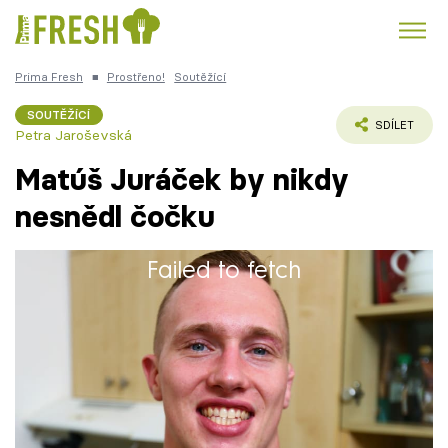
Prima Fresh
■
Prostřeno!
Soutěžící
Kuře
Polévky k večeři
Rychlé večeře
Trendy:
SOUTĚŽÍCÍ
SDÍLET
Petra Jaroševská
Česká kuchyně
Čokoláda
Matúš Juráček by nikdy
nesnědl čočku
Failed to fetch
Témata
Matúš je MMA zápasník, juniorský mistr
Recepty
České republiky v K1.
Články
TV Program