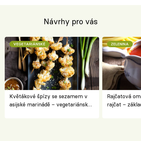
Návrhy pro vás
VEGETARIÁNSKÉ
ZELENINA
Květákové špízy se sezamem v
Rajčatová om
asijské marinádě – vegetariánská
rajčat – zákla
chuťovka z grilu