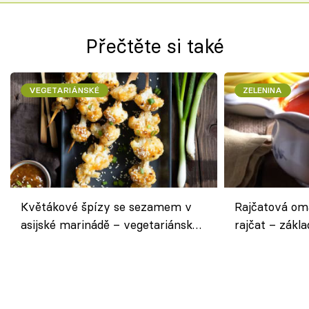
Přečtěte si také
VEGETARIÁNSKÉ
ZELENINA
Květákové špízy se sezamem v
Rajčatová om
asijské marinádě – vegetariánská
rajčat – zákla
chuťovka z grilu