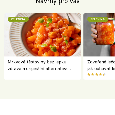
Návrhy pro vás
ZELENINA
ZELENINA
Mrkvové těstoviny bez lepku –
Zavařené lečo
zdravá a originální alternativa
jak uchovat l
klasiky