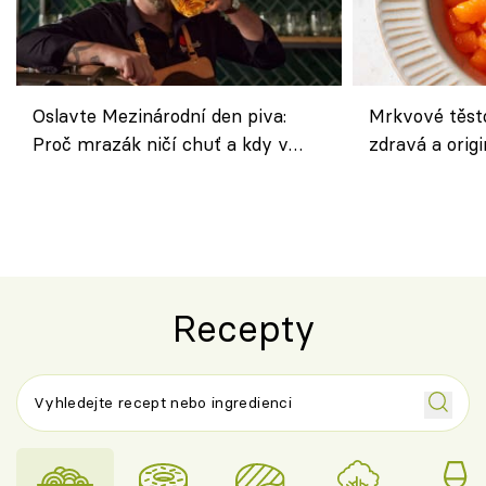
Oslavte Mezinárodní den piva:
Mrkvové těst
Proč mrazák ničí chuť a kdy v
zdravá a origi
horku vsadit na šnyt?
klasiky
Recepty