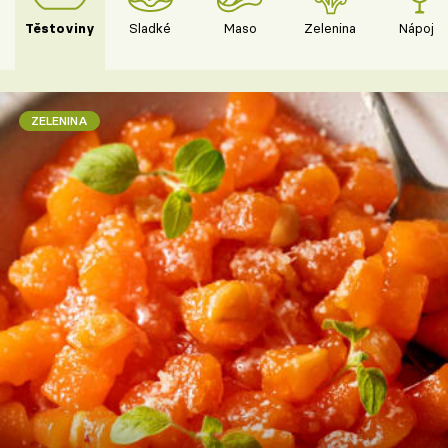
Těstoviny
Sladké
Maso
Zelenina
Nápoje
ZELENINA