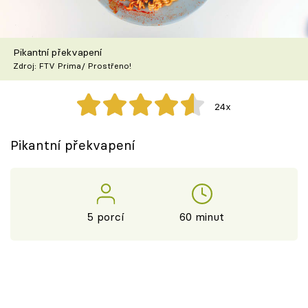
Škola vaření
Recepty z TV
Pikantní překvapení
Zdroj: FTV Prima/ Prostřeno!
Speciál: Cuketa
24x
Těhotnej kuchař
Pikantní překvapení
Sledujte prima+
Přihlášení
5 porcí
60 minut
Sledujte nás