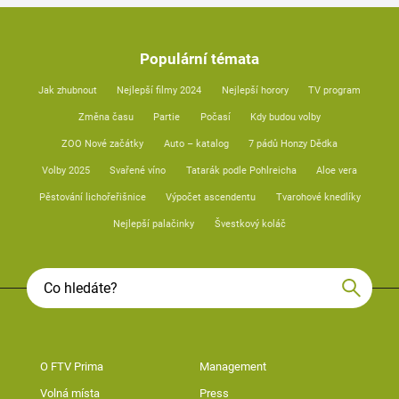
Populární témata
Jak zhubnout
Nejlepší filmy 2024
Nejlepší horory
TV program
Změna času
Partie
Počasí
Kdy budou volby
ZOO Nové začátky
Auto – katalog
7 pádů Honzy Dědka
Volby 2025
Svařené víno
Tatarák podle Pohlreicha
Aloe vera
Pěstování lichořeřišnice
Výpočet ascendentu
Tvarohové knedlíky
Nejlepší palačinky
Švestkový koláč
O FTV Prima
Management
Volná místa
Press