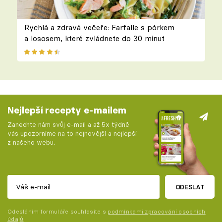
Rychlá a zdravá večeře: Farfalle s pórkem
a lososem, které zvládnete do 30 minut
Nejlepší recepty e-mailem
Zanechte nám svůj e-mail a až 5x týdně
vás upozorníme na to nejnovější a nejlepší
z našeho webu.
ODESLAT
Odesláním formuláře souhlasíte s
podmínkami zpracování osobních
údajů