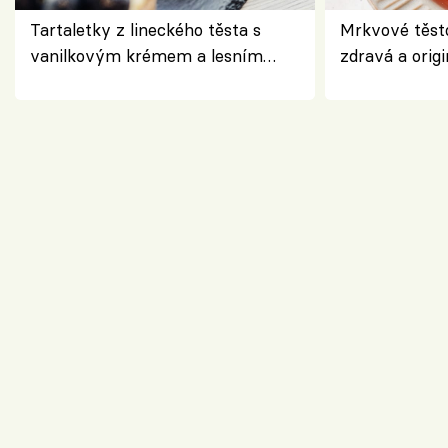
Tartaletky z lineckého těsta s
Mrkvové těst
vanilkovým krémem a lesním
zdravá a origi
ovocem podle Bread Society
klasiky