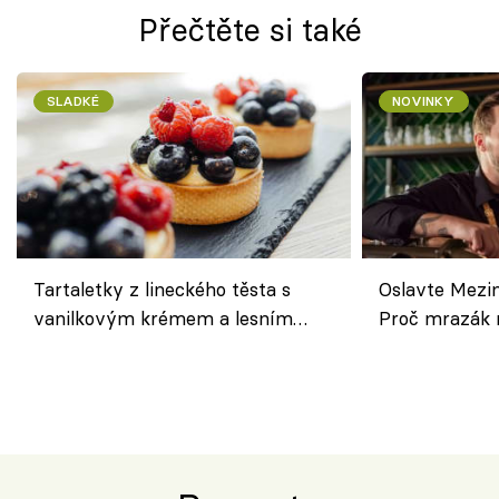
Přečtěte si také
SLADKÉ
NOVINKY
Tartaletky z lineckého těsta s
Oslavte Mezin
vanilkovým krémem a lesním
Proč mrazák n
ovocem podle Bread Society
horku vsadit 