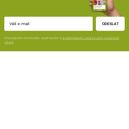
ODESLAT
Odesláním formuláře souhlasíte s
podmínkami zpracování osobních
údajů