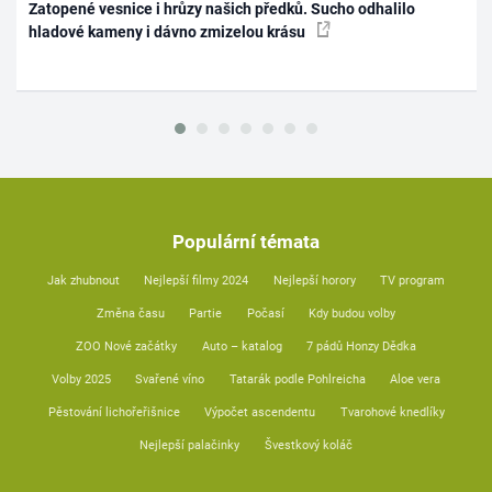
Zatopené vesnice i hrůzy našich předků. Sucho odhalilo
hladové kameny i dávno zmizelou krásu
Populární témata
Jak zhubnout
Nejlepší filmy 2024
Nejlepší horory
TV program
Změna času
Partie
Počasí
Kdy budou volby
ZOO Nové začátky
Auto – katalog
7 pádů Honzy Dědka
Volby 2025
Svařené víno
Tatarák podle Pohlreicha
Aloe vera
Pěstování lichořeřišnice
Výpočet ascendentu
Tvarohové knedlíky
Nejlepší palačinky
Švestkový koláč