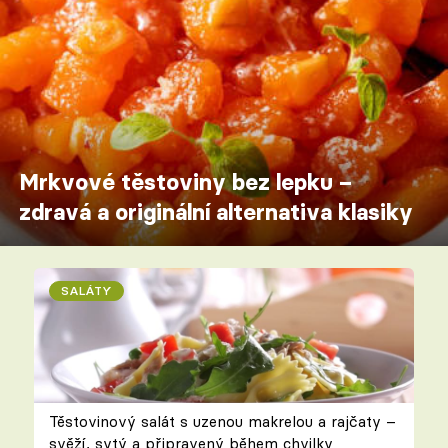
Mrkvové těstoviny bez lepku –
zdravá a originální alternativa klasiky
SALÁTY
Těstovinový salát s uzenou makrelou a rajčaty –
svěží, sytý a připravený během chvilky