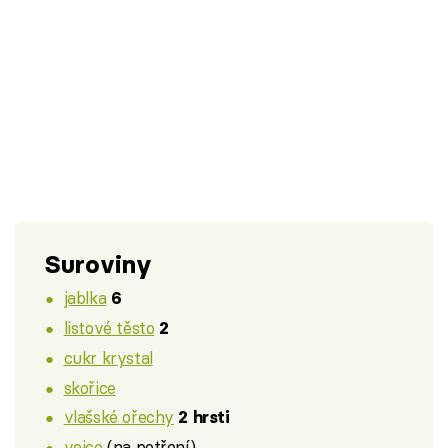
Suroviny
jablka
6
listové těsto
2
cukr krystal
skořice
vlašské ořechy
2 hrsti
vejce
(na potření)