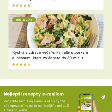
TĚSTOVINY
Rychlá a zdravá večeře: Farfalle s pórkem
a lososem, které zvládnete do 30 minut
Nejlepší recepty e-mailem
Zanechte nám svůj e-mail a až 5x týdně
vás upozorníme na to nejnovější a nejlepší
z našeho webu.