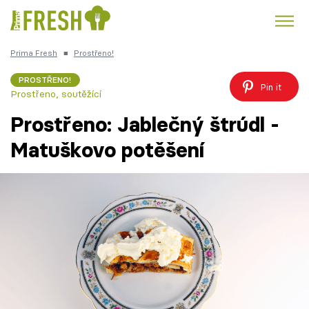
Prima Fresh
■
Prostřeno!
Kuře
Polévky k večeři
Rychlé večeře
Trendy:
PROSTŘENO!
Pin it
Prostřeno, soutěžící
Česká kuchyně
Čokoláda
Prostřeno: Jablečný štrúdl -
Matuškovo potěšení
Témata
Recepty
Články
TV Program