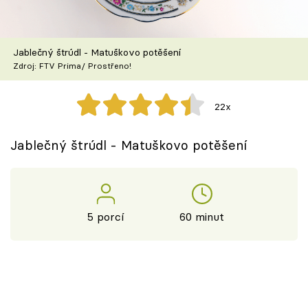
Škola vaření
Recepty z TV
Jablečný štrúdl - Matuškovo potěšení
Zdroj: FTV Prima/ Prostřeno!
Speciál: Cuketa
22x
Těhotnej kuchař
Jablečný štrúdl - Matuškovo potěšení
Sledujte prima+
Přihlášení
5 porcí
60 minut
Sledujte nás