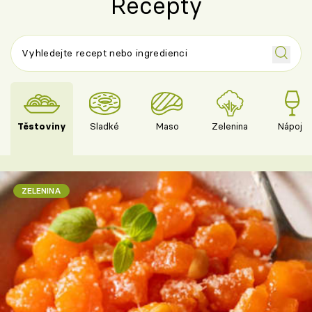
Recepty
Těstoviny
Sladké
Maso
Zelenina
Nápoje
ZELENINA