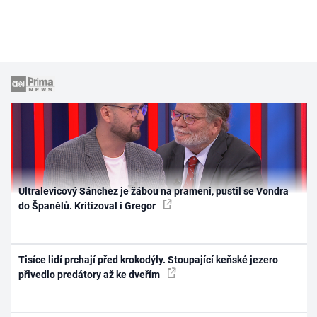
Ultralevicový Sánchez je žábou na prameni, pustil se Vondra
do Španělů. Kritizoval i Gregor
Tisíce lidí prchají před krokodýly. Stoupající keňské jezero
přivedlo predátory až ke dveřím