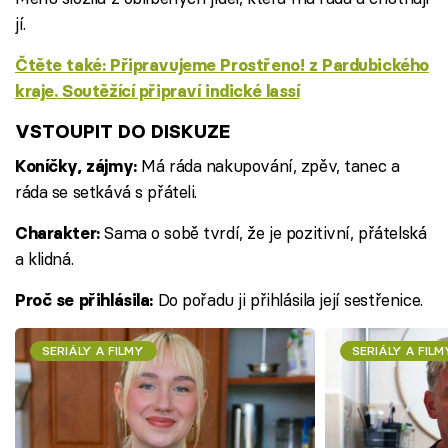
jí.
Čtěte také: Připravujeme Prostřeno! z Pardubického
kraje. Soutěžící připraví indické lassí
VSTOUPIT DO DISKUZE
Má ráda nakupování, zpěv, tanec a
Koníčky, zájmy:
ráda se setkává s přáteli.
Sama o sobě tvrdí, že je pozitivní, přátelská
Charakter:
a klidná.
Do pořadu ji přihlásila její sestřenice.
Proč se přihlásila:
SERIÁLY A FILMY
SERIÁLY A FILM