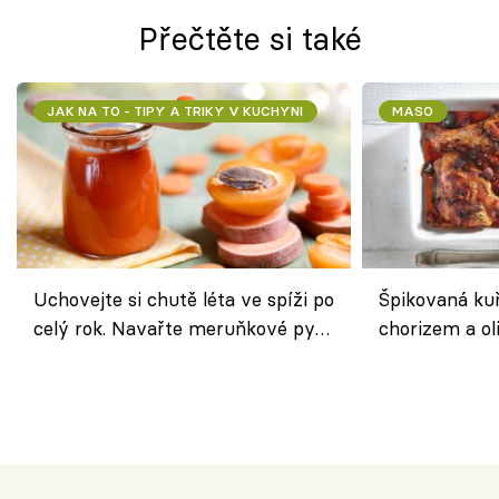
Přečtěte si také
JAK NA TO - TIPY A TRIKY V KUCHYNI
MASO
Uchovejte si chutě léta ve spíži po
Špikovaná kuř
celý rok. Navařte meruňkové pyré
chorizem a o
nebo středomořské sugo
letní zelenin
výraznou chu
Španělskem