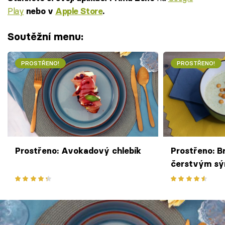
Play
nebo v
Apple Store
.
Soutěžní menu:
PROSTŘENO!
PROSTŘENO!
Prostřeno: Avokadový chlebík
Prostřeno: B
čerstvým s