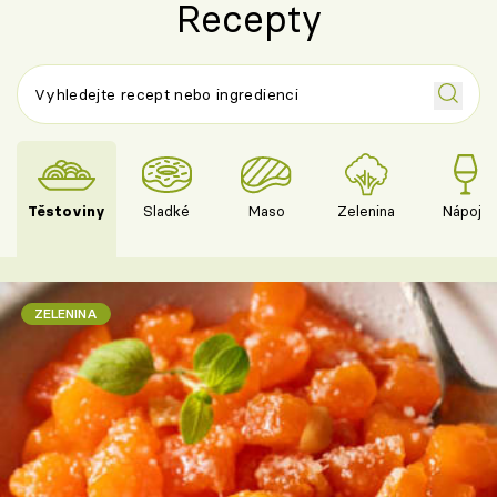
Recepty
Těstoviny
Sladké
Maso
Zelenina
Nápoje
ZELENINA