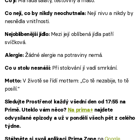
Má ráda saláty, těstoviny a maso.
Co jí:
Nejí nivu a nikdy by
Co nejí, co by nikdy neochutnala:
nesnědla vnitřnosti.
Mezi její oblíbená jídla patří
Nejoblíbenější jídlo:
svíčková.
Žádné alergie na potraviny nemá.
Alergie:
Při stolování jí vadí smrkání.
Co u stolu nesnáší:
V životě se řídí mottem: „Co tě nezabije, to tě
Motto:
posílí.“
Sledujte Prostřeno! každý všední den od 17:55 na
Primě. Uteklo vám něco?
Na prima+
najdete
odvysílané epizody a už v pondělí všech pět z celého
týdne.
na
Google
Stáhněte si svoji aplikaci Prima Zone