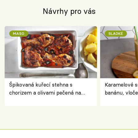
Návrhy pro vás
MASO
SLADKÉ
Špikovaná kuřecí stehna s
Karamelové s
chorizem a olivami pečená na
banánu, vloče
letní zelenině – šťavnaté maso s
snídaně do sk
výraznou chutí inspirovanou
Španělskem