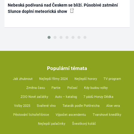
Nebeská podívaná nad Českem se blíží. Působivé zatmění
Slunce doplní meteorická show
Populární témata
Jak zhubnout
Nejlepší filmy 2024
Nejlepší horory
TV program
Změna času
Partie
Počasí
Kdy budou volby
ZOO Nové začátky
Auto – katalog
7 pádů Honzy Dědka
Volby 2025
Svařené víno
Tatarák podle Pohlreicha
Aloe vera
Pěstování lichořeřišnice
Výpočet ascendentu
Tvarohové knedlíky
Nejlepší palačinky
Švestkový koláč