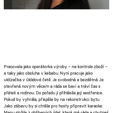
Škola vaření
Recepty z TV
Speciál: Cuketa
Těhotnej kuchař
Sledujte prima+
Pracovala jako operátorka výroby – na kontrole zboží –
Přihlášení
a taky jako obsluha v kebabu. Nyní pracuje jako
uklízečka v úklidové četě. Je svobodná a bezdětná. Je
otevřená novým věcem a ráda se baví a tráví čas s
Sledujte nás
přáteli a rodinou. Do pořadu ji přihlásila její sestřenice.
Pokud by vyhrála, přispěla by na rekonstrukci bytu.
Jako zábavu by si chtěla pro hosty připravit karaoke.
Menu složila z oblíbených jídel, která má ráda a chutnají