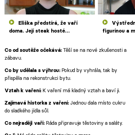
Eliška předstírá, že vaří
Výstřední Vladimír bydlí s
doma. Její steak hosté
figurínou a 
přirovnávají k Pohlreichovi
Soupeřky dě
Těší se na nové zkušenosti a
Co od soutěže očekává:
zábavu.
Pokud by vyhrála, tak by
Co by udělala s výhrou:
přispěla na rekonstrukci bytu.
K vaření má kladný vztah a baví ji.
Vztah k vaření:
Jednou dala místo cukru
Zajímavá historka z vaření:
do sladkého jídla sůl.
Ráda připravuje těstoviny a saláty.
Co nejraději vaří: