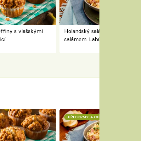
finy s vlašskými
Holandský salát se sýrem a
icí
salámem: Lahůdkářská retro
klasika, která chutná stejně sk
jako dřív
PŘEDKRMY A CHUŤOVKY