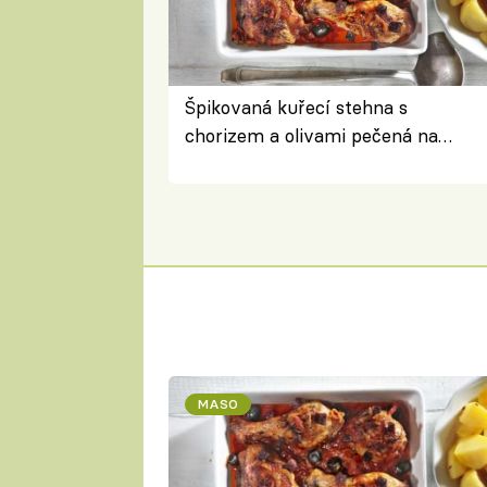
Špikovaná kuřecí stehna s
chorizem a olivami pečená na
letní zelenině – šťavnaté maso s
výraznou chutí inspirovanou
Španělskem
MASO