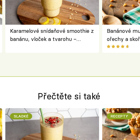
Karamelové snídaňové smoothie z
Banánové muf
banánu, vloček a tvarohu –
ořechy a skoř
snídaně do skleničky
Přečtěte si také
SLADKÉ
RECEPTY