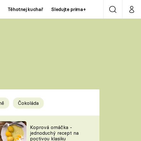
Těhotnej kuchař
Sledujte prima+
Vyhledávání
Můj p
Prima+
Y
CNN Prima NEWS
Prima ZOOM
ÍDLA
Prima LIVING
Prima Ženy
ně
Čokoláda
Prima LAJK
y
Koprová omáčka -
jednoduchý recept na
Sledujte nás
poctivou klasiku