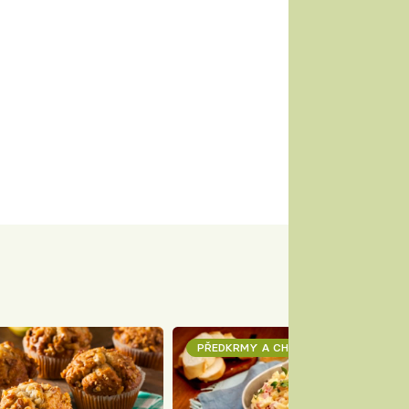
PŘEDKRMY A CHUŤOVKY