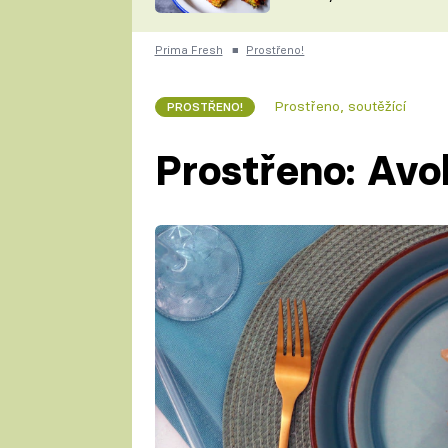
skvělý způsob, jak
ZDENĚK
zpracovat přerostlé
ČESKO NA TALÍŘI
cukety
POHLREICH
Prima Fresh
■
Prostřeno!
KAROLÍNA,
JAROSLAV SAPÍK
DOMÁCÍ
Prostřeno, soutěžící
PROSTŘENO!
KUCHAŘKA
KAROLÍNA
KAMBERSKÁ
Prostřeno: Avo