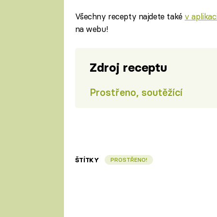
Všechny recepty najdete také
v aplika
na webu!
Zdroj receptu
Prostřeno, soutěžící
ŠTÍTKY
PROSTŘENO!