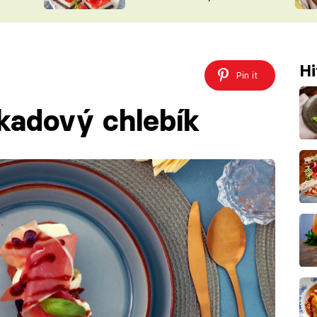
nepotřebujete troubu
ŠÉFREDAK
VYCHYTÁVKY
SOUTĚŽ FR
NA NÁKUPECH
ČASOPIS
Hi
Pin it
kadový chlebík