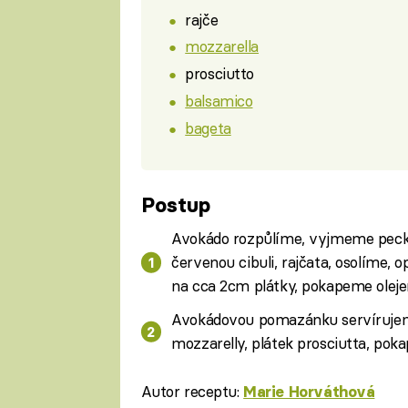
rajče
mozzarella
prosciutto
balsamico
bageta
Postup
Avokádo rozpůlíme, vyjmeme peck
červenou cibuli, rajčata, osolíme,
na cca 2cm plátky, pokapeme olej
Avokádovou pomazánku servírujem
mozzarelly, plátek prosciutta, po
Autor receptu:
Marie Horváthová