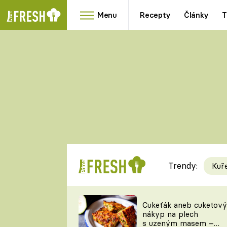
Menu
Recepty
Články
T
Oblíbené
Přílohy
recepty
HRANOLKY
HOUBY
KNEDLÍKY
DÝNĚ
KAŠE
RYCHLOVKY
Trendy:
Kuř
Populární
Videorecept
Cukeťák aneb cuketový
nákyp na plech
kuchaři
s uzeným masem –
TEĎ VAŘÍ ŠÉF!