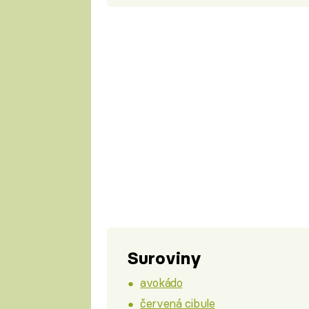
Suroviny
avokádo
červená cibule