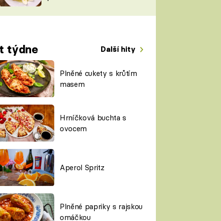
TORKY
ESH
t týdne
Další hity
Plněné cukety s krůtím
masem
Hrníčková buchta s
ovocem
Aperol Spritz
Plněné papriky s rajskou
omáčkou