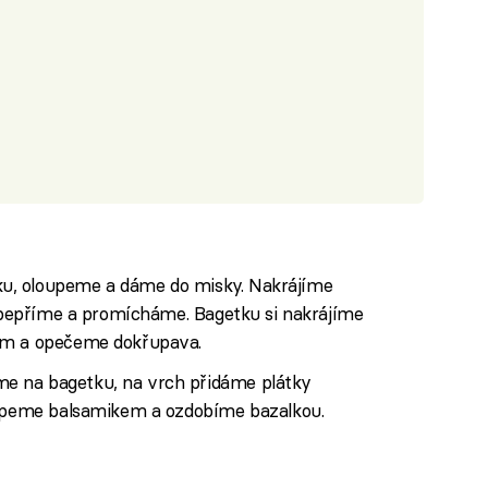
u, oloupeme a dáme do misky. Nakrájíme
 opepříme a promícháme. Bagetku si nakrájíme
em a opečeme dokřupava.
e na bagetku, na vrch přidáme plátky
kapeme balsamikem a ozdobíme bazalkou.