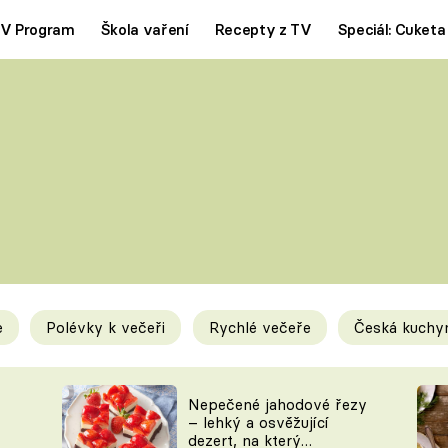
V Program
Škola vaření
Recepty z TV
Speciál: Cuketa
Polévky
Saláty
ČESKÁ KLASIKA
TĚSTOVIN
SILNÉ VÝVARY
SLADKÉ
KRÉMOVÉ
BEZMASÁ J
e
Polévky k večeři
Rychlé večeře
Česká kuchy
y
Tipy a triky
Novink
Nepečené jahodové řezy
– lehký a osvěžující
dezert, na který
KAM ZA JÍDLEM
BLOG