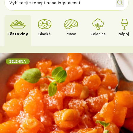
Těstoviny
Sladké
Maso
Zelenina
Nápoje
ZELENINA