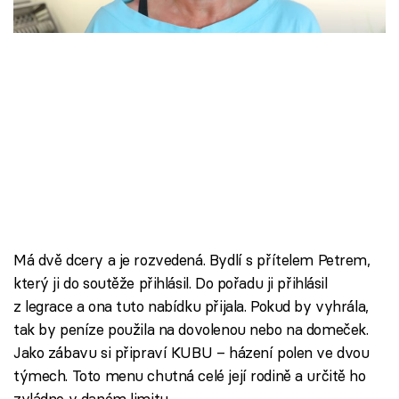
Škola vaření
Recepty z TV
Speciál: Cuketa
Těhotnej kuchař
Sledujte prima+
Přihlášení
Má dvě dcery a je rozvedená. Bydlí s přítelem Petrem,
který ji do soutěže přihlásil. Do pořadu ji přihlásil
z legrace a ona tuto nabídku přijala. Pokud by vyhrála,
Sledujte nás
tak by peníze použila na dovolenou nebo na domeček.
Jako zábavu si připraví KUBU – házení polen ve dvou
týmech. Toto menu chutná celé její rodině a určitě ho
zvládne v daném limitu.