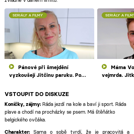
SERIÁLY A FILMY
SERIÁLY A FILM
Pánové při šmejdění
Máma Vojtu poučí, co je
vyzkoušejí Jitčinu paruku. Po
vejmrda. Jit
Petrovi se projde stokilový
nabídne pánů
masér
VSTOUPIT DO DISKUZE
Ráda jezdí na kole a baví ji sport. Ráda
Koníčky, zájmy:
plave a chodí na procházky se psem. Má štěňátko
belgického ovčáka.
Sama o sobě tvrdí, že je pracovitá a
Charakter: