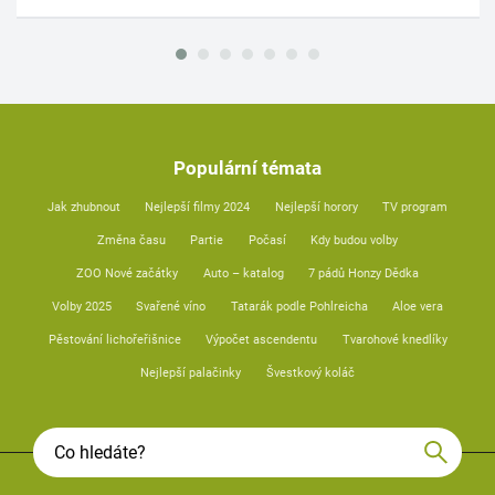
Populární témata
Jak zhubnout
Nejlepší filmy 2024
Nejlepší horory
TV program
Změna času
Partie
Počasí
Kdy budou volby
ZOO Nové začátky
Auto – katalog
7 pádů Honzy Dědka
Volby 2025
Svařené víno
Tatarák podle Pohlreicha
Aloe vera
Pěstování lichořeřišnice
Výpočet ascendentu
Tvarohové knedlíky
Nejlepší palačinky
Švestkový koláč