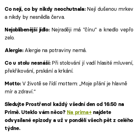
Nejí dušenou mrkev
Co nejí, co by nikdy neochutnala:
a nikdy by nesnědla červa.
Nejraději má "čínu" a knedlo vepřo
Nejoblíbenější jídlo:
zelo.
Alergie na potraviny nemá.
Alergie:
Při stolování jí vadí hlasité mluvení,
Co u stolu nesnáší:
překřikování, prskání a krkání.
V životě se řídí mottem: „Moje přání je hlavně
Motto:
mír a zdraví.“
Sledujte Prostřeno! každý všední den od 16:50 na
Primě. Uteklo vám něco?
Na prima+
najdete
odvysílané epizody a už v pondělí všech pět z celého
týdne.