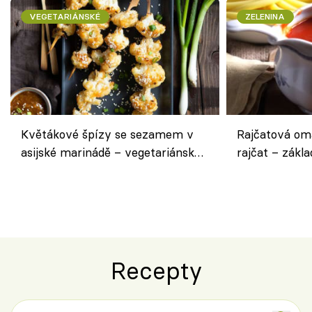
VEGETARIÁNSKÉ
ZELENINA
Květákové špízy se sezamem v
Rajčatová om
asijské marinádě – vegetariánská
rajčat – zákla
chuťovka z grilu
Recepty