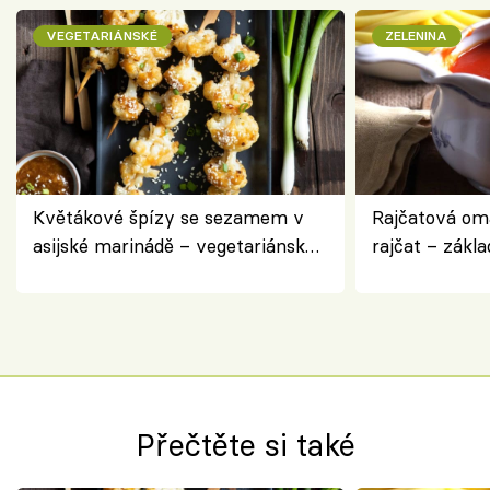
VEGETARIÁNSKÉ
ZELENINA
Květákové špízy se sezamem v
Rajčatová om
asijské marinádě – vegetariánská
rajčat – zákla
chuťovka z grilu
Přečtěte si také