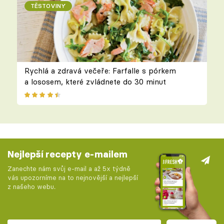
TĚSTOVINY
Rychlá a zdravá večeře: Farfalle s pórkem
a lososem, které zvládnete do 30 minut
Nejlepší recepty e-mailem
Zanechte nám svůj e-mail a až 5x týdně
vás upozorníme na to nejnovější a nejlepší
z našeho webu.