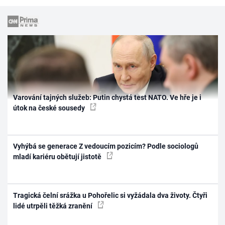
Varování tajných služeb: Putin chystá test NATO. Ve hře je i
útok na české sousedy
Vyhýbá se generace Z vedoucím pozicím? Podle sociologů
mladí kariéru obětují jistotě
Tragická čelní srážka u Pohořelic si vyžádala dva životy. Čtyři
lidé utrpěli těžká zranění