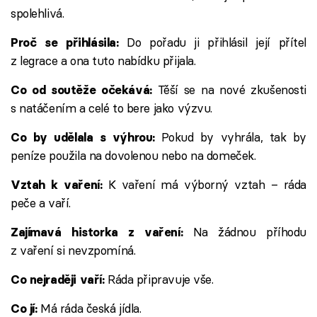
spolehlivá.
Do pořadu ji přihlásil její přítel
Proč se přihlásila:
z legrace a ona tuto nabídku přijala.
Těší se na nové zkušenosti
Co od soutěže očekává:
s natáčením a celé to bere jako výzvu.
Pokud by vyhrála, tak by
Co by udělala s výhrou:
peníze použila na dovolenou nebo na domeček.
K vaření má výborný vztah – ráda
Vztah k vaření:
peče a vaří.
Na žádnou příhodu
Zajímavá historka z vaření:
z vaření si nevzpomíná.
Ráda připravuje vše.
Co nejraději vaří:
Má ráda česká jídla.
Co jí: