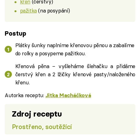
křen
(čerstvý)
pažitka
(na posypání)
Postup
Plátky šunky naplníme křenovou pěnou a zabalíme
do rolky a posypeme pažitkou.
Křenová pěna – vyšleháme šlehačku a přidáme
čerstvý křen a 2 lžičky křenové pasty/naloženého
křenu.
Autorka receptu:
Jitka Macháčková
Zdroj receptu
Prostřeno, soutěžící