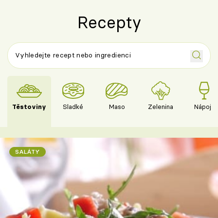
Recepty
Těstoviny
Sladké
Maso
Zelenina
Nápoje
SALÁTY