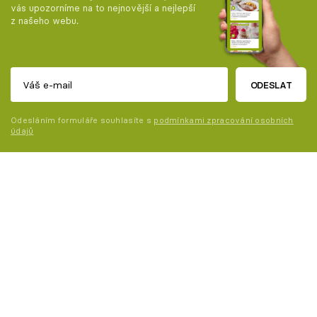
vás upozorníme na to nejnovější a nejlepší
z našeho webu.
ODESLAT
Odesláním formuláře souhlasíte s
podmínkami zpracování osobních
údajů