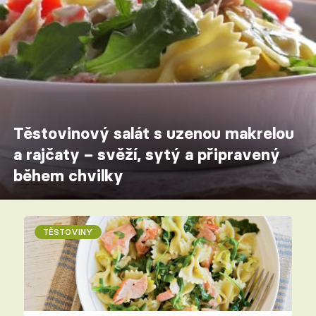
Těstovinový salát s uzenou makrelou
a rajčaty – svěží, sytý a připravený
během chvilky
TĚSTOVINY