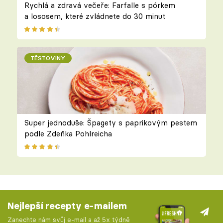
Rychlá a zdravá večeře: Farfalle s pórkem
a lososem, které zvládnete do 30 minut
TĚSTOVINY
Super jednoduše: Špagety s paprikovým pestem
podle Zdeňka Pohlreicha
Nejlepší recepty e-mailem
Zanechte nám svůj e-mail a až 5x týdně