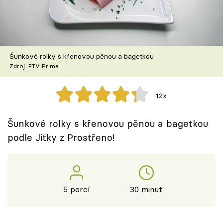
Škola vaření
Recepty z TV
Šunkové rolky s křenovou pěnou a bagetkou
Speciál: Cuketa
Zdroj: FTV Prima
Těhotnej kuchař
12x
Sledujte prima+
Šunkové rolky s křenovou pěnou a bagetkou
podle Jitky z Prostřeno!
Přihlášení
Sledujte nás
5 porcí
30 minut