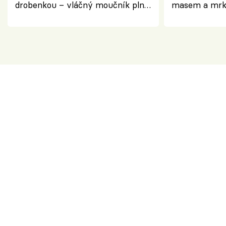
drobenkou – vláčný moučník plný
masem a mrk
ovoce
salátem – leh