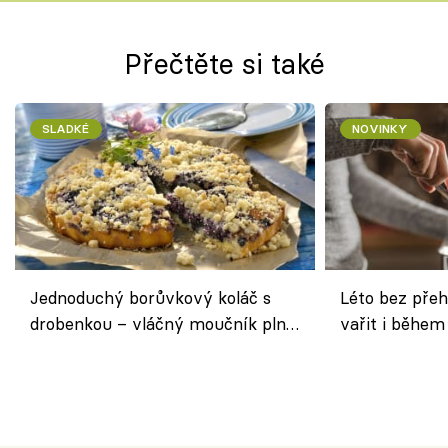
Přečtěte si také
SLADKÉ
NOVINKY
Jednoduchý borůvkový koláč s
Léto bez přeh
drobenkou – vláčný moučník plný
vařit i během
ovoce