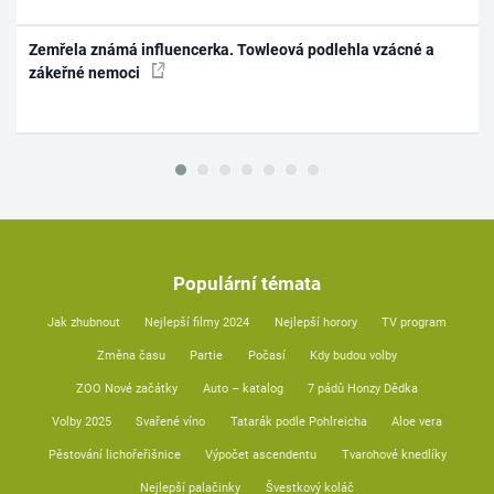
Zemřela známá influencerka. Towleová podlehla vzácné a
zákeřné nemoci
Populární témata
Jak zhubnout
Nejlepší filmy 2024
Nejlepší horory
TV program
Změna času
Partie
Počasí
Kdy budou volby
ZOO Nové začátky
Auto – katalog
7 pádů Honzy Dědka
Volby 2025
Svařené víno
Tatarák podle Pohlreicha
Aloe vera
Pěstování lichořeřišnice
Výpočet ascendentu
Tvarohové knedlíky
Nejlepší palačinky
Švestkový koláč