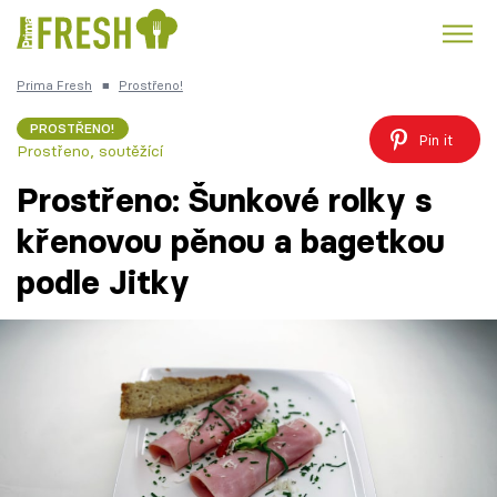
Prima Fresh
■
Prostřeno!
Kuře
Polévky k večeři
Rychlé večeře
Trendy:
PROSTŘENO!
Pin it
Prostřeno, soutěžící
Česká kuchyně
Čokoláda
Prostřeno: Šunkové rolky s
křenovou pěnou a bagetkou
podle Jitky
Témata
Recepty
Články
TV Program