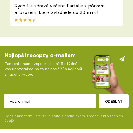
Rychlá a zdravá večeře: Farfalle s pórkem
a lososem, které zvládnete do 30 minut
Nejlepší recepty e-mailem
Zanechte nám svůj e-mail a až 5x týdně
vás upozorníme na to nejnovější a nejlepší
z našeho webu.
ODESLAT
Odesláním formuláře souhlasíte s
podmínkami zpracování osobních
údajů