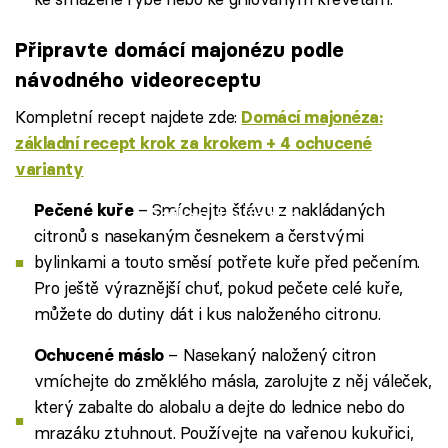
Připravte domácí majonézu podle
návodného videoreceptu
Kompletní recept najdete zde:
Domácí majonéza:
základní recept krok za krokem + 4 ochucené
varianty
– Smíchejte šťávu z nakládaných
Pečené kuře
Failed to fetch
citronů s nasekaným česnekem a čerstvými
bylinkami a touto směsí potřete kuře před pečením.
Pro ještě výraznější chuť, pokud pečete celé kuře,
můžete do dutiny dát i kus naloženého citronu.
– Nasekaný naložený citron
Ochucené máslo
vmíchejte do změklého másla, zarolujte z něj váleček,
který zabalte do alobalu a dejte do lednice nebo do
mrazáku ztuhnout. Používejte na vařenou kukuřici,