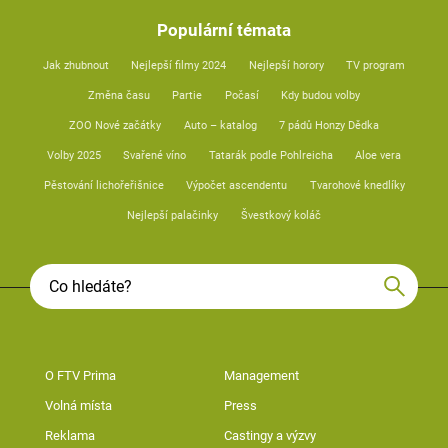
Populární témata
Jak zhubnout
Nejlepší filmy 2024
Nejlepší horory
TV program
Změna času
Partie
Počasí
Kdy budou volby
ZOO Nové začátky
Auto – katalog
7 pádů Honzy Dědka
Volby 2025
Svařené víno
Tatarák podle Pohlreicha
Aloe vera
Pěstování lichořeřišnice
Výpočet ascendentu
Tvarohové knedlíky
Nejlepší palačinky
Švestkový koláč
O FTV Prima
Management
Volná místa
Press
Reklama
Castingy a výzvy