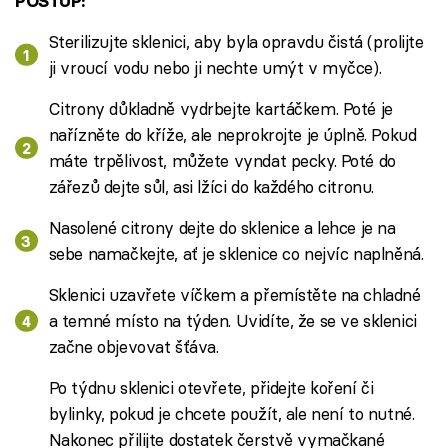
POSTUP:
Sterilizujte sklenici, aby byla opravdu čistá (prolijte
ji vroucí vodu nebo ji nechte umýt v myčce).
Citrony důkladně vydrbejte kartáčkem. Poté je
nařízněte do kříže, ale neprokrojte je úplně. Pokud
máte trpělivost, můžete vyndat pecky. Poté do
zářezů dejte sůl, asi lžíci do každého citronu.
Nasolené citrony dejte do sklenice a lehce je na
sebe namačkejte, ať je sklenice co nejvíc naplněná.
Sklenici uzavřete víčkem a přemístěte na chladné
a temné místo na týden. Uvidíte, že se ve sklenici
začne objevovat šťáva.
Po týdnu sklenici otevřete, přidejte koření či
bylinky, pokud je chcete použít, ale není to nutné.
Nakonec přilijte dostatek čerstvě vymačkané