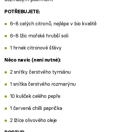
POTŘEBUJETE:
6–8 celých citronů, nejlépe v bio kvalitě
6–8 lžic mořské hrubší soli
1 hrnek citronové šťávy
Něco navíc (není nutné):
2 snítky čerstvého tymiánu
1 snítka čerstvého rozmarýnu
10 kuliček celého pepře
1 červená chilli paprička
2 lžíce olivového oleje