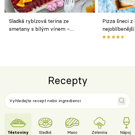
Sladká rybízová terina ze
Pizza šneci z 
smetany s bílým vínem –
nejoblíbenějš
osvěžující dezert s ovocem
Recepty
Těstoviny
Sladké
Maso
Zelenina
Nápoje