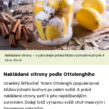
Nakládané citrony – vyzkoušejte poklad blízkovýchodní kuchyně 4
Zdroj: iStock
Nakládané citrony podle Ottolenghiho
Izraelský šéfkuchař Yotam Ottolenghi zpopularizoval
blízkovýchodní kuchyni po celém světě. A právě
nakládané citrony patří k jeho nejoblíbenějším
surovinám. Dodají totiž výraznou svěží chuť masovým i
bezmasým pokrmům.