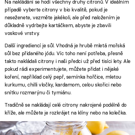
Na nakládání se hodí všechny druhy citronů. V ideálním
případě vyberte citrony v bio kvalitě, pokud je
neseženete, vezměte jakékoli, ale před naložením je
důkladně vydrbejte kartáčkem, abyste je zbavili
voskové vrstvy.
Další ingrediencí je sůl. Vhodná je hrubě mletá mořská
sůl bez přidaného jódu. Víc toho není potřeba, přesně
takto nakládali citrony i naši předci už před tisíci lety. Ale
pokud rádi experimentujete, můžete přidat i nějaké
koření, například celý pepř, semínka hořčice, mletou
kurkumu, chilli vločky, kardamom, celou skořici nebo
snítku rozmarýnu či tymiánu.
Tradičně se nakládají celé citrony nakrojené podélně do
kříže, ale můžete je rozkrájet na klíny nebo na kolečka.