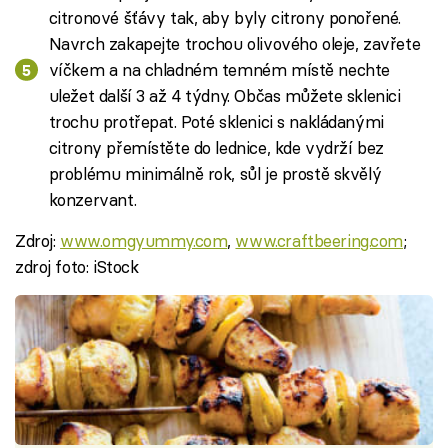
citronové šťávy tak, aby byly citrony ponořené.
Navrch zakapejte trochou olivového oleje, zavřete
víčkem a na chladném temném místě nechte
uležet další 3 až 4 týdny. Občas můžete sklenici
trochu protřepat. Poté sklenici s nakládanými
citrony přemístěte do lednice, kde vydrží bez
problému minimálně rok, sůl je prostě skvělý
konzervant.
Zdroj:
www.omgyummy.com
,
www.craftbeering.com
;
zdroj foto: iStock