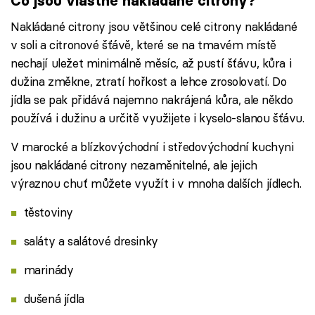
Co jsou vlastně nakládané citrony?
Nakládané citrony jsou většinou celé citrony nakládané
v soli a citronové šťávě, které se na tmavém místě
nechají uležet minimálně měsíc, až pustí šťávu, kůra i
dužina změkne, ztratí hořkost a lehce zrosolovatí. Do
jídla se pak přidává najemno nakrájená kůra, ale někdo
používá i dužinu a určitě využijete i kyselo-slanou šťávu.
V marocké a blízkovýchodní i středovýchodní kuchyni
jsou nakládané citrony nezaměnitelné, ale jejich
výraznou chuť můžete využít i v mnoha dalších jídlech.
těstoviny
saláty a salátové dresinky
marinády
dušená jídla