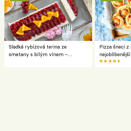
Sladká rybízová terina ze
Pizza šneci z 
smetany s bílým vínem –
nejoblíbenějš
osvěžující dezert s ovocem