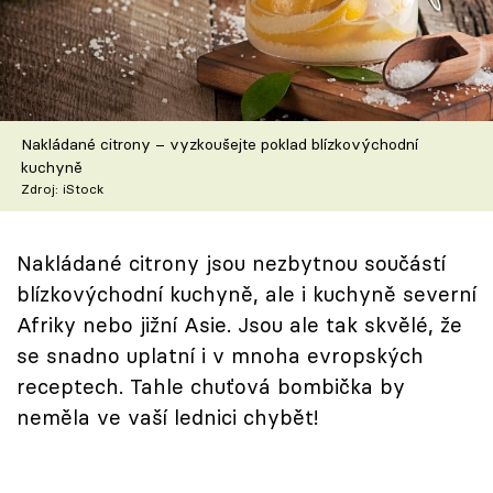
Škola vaření
Recepty z TV
Speciál: Cuketa
Nakládané citrony – vyzkoušejte poklad blízkovýchodní
kuchyně
Těhotnej kuchař
Zdroj: iStock
Sledujte prima+
Nakládané citrony jsou nezbytnou součástí
blízkovýchodní kuchyně, ale i kuchyně severní
Přihlášení
Afriky nebo jižní Asie. Jsou ale tak skvělé, že
se snadno uplatní i v mnoha evropských
receptech. Tahle chuťová bombička by
Sledujte nás
neměla ve vaší lednici chybět!