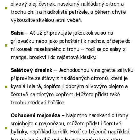
olivový olej, česnek, nasekaný nakládaný citron a
trochu chilli a hladkolisté petržele, a během chvíle
vykouzlíte skvělou letní večeři.
– Ať už připravujete jakoukoli salsu na
Salsa
grilovačku nebo jako pohoštění k nachos, přidejte do
ní kousek nasekaného citronu – hodí se do salsy z
manga, broskví i do rajčatové klasiky.
– Jednoduchou vinaigrette zálivku
Salátový dresink
připravíte ze šťávy z nakládaných citronů, která je
kyselá i slaná, doplňte ji dobrým olivovým olejem a
čerstvě namletým pepřem. Můžete přidat také
trochu medové hořčice.
– Najemno nasekané citrony
Ochucená majonéza
smíchejte s majonézou, můžete přidat i čerstvé
bylinky, například kerblík. Hodí se báječně například
ke smažené rybě nebo ke grilovaným krevetám.