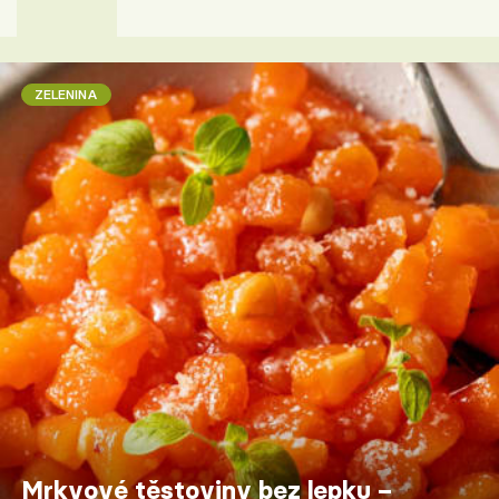
ZELENINA
Mrkvové těstoviny bez lepku –