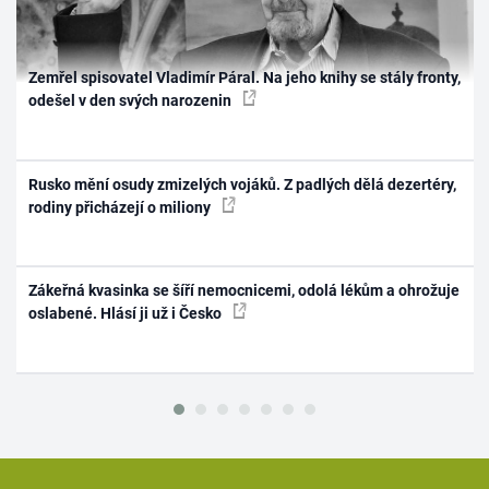
Zemřel spisovatel Vladimír Páral. Na jeho knihy se stály fronty,
odešel v den svých narozenin
Rusko mění osudy zmizelých vojáků. Z padlých dělá dezertéry,
rodiny přicházejí o miliony
Zákeřná kvasinka se šíří nemocnicemi, odolá lékům a ohrožuje
oslabené. Hlásí ji už i Česko