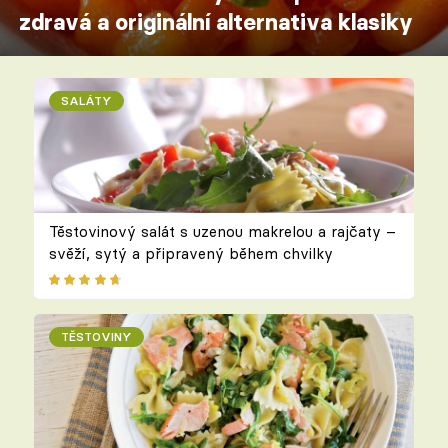
zdravá a originální alternativa klasiky
SALÁTY
Těstovinový salát s uzenou makrelou a rajčaty –
svěží, sytý a připravený během chvilky
TĚSTOVINY