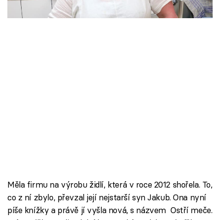
podobné obory.
Škola vaření
Recepty z TV
Speciál: Cuketa
Těhotnej kuchař
Sledujte prima+
Přihlášení
Sledujte nás
Měla firmu na výrobu židlí, která v roce 2012 shořela. To,
co z ní zbylo, převzal její nejstarší syn Jakub. Ona nyní
píše knížky a právě jí vyšla nová, s názvem Ostří meče.