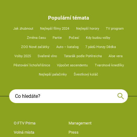
Populární témata
Jak zhubnout
Nejlepší filmy 2024
Nejlepší horory
TV program
Změna času
Partie
Počasí
Kdy budou volby
ZOO Nové začátky
Auto – katalog
7 pádů Honzy Dědka
Volby 2025
Svařené víno
Tatarák podle Pohlreicha
Aloe vera
Pěstování lichořeřišnice
Výpočet ascendentu
Tvarohové knedlíky
Nejlepší palačinky
Švestkový koláč
O FTV Prima
Management
Volná místa
Press