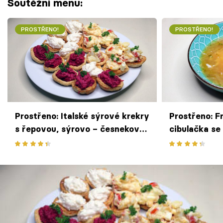
Soutěžní menu:
PROSTŘENO!
PROSTŘENO!
Prostřeno: Italské sýrové krekry
Prostřeno: F
s řepovou, sýrovo – česnekovou
cibulačka se
a vajíčkovou pomazánkou Ivety
bagetkou Iv
Svobodové