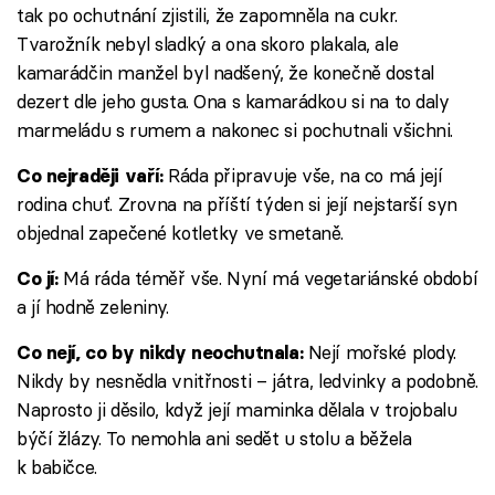
tak po ochutnání zjistili, že zapomněla na cukr.
Tvarožník nebyl sladký a ona skoro plakala, ale
kamarádčin manžel byl nadšený, že konečně dostal
dezert dle jeho gusta. Ona s kamarádkou si na to daly
marmeládu s rumem a nakonec si pochutnali všichni.
Ráda připravuje vše, na co má její
Co nejraději vaří:
rodina chuť. Zrovna na příští týden si její nejstarší syn
objednal zapečené kotletky ve smetaně.
Má ráda téměř vše. Nyní má vegetariánské období
Co jí:
a jí hodně zeleniny.
Nejí mořské plody.
Co nejí, co by nikdy neochutnala:
Nikdy by nesnědla vnitřnosti – játra, ledvinky a podobně.
Naprosto ji děsilo, když její maminka dělala v trojobalu
býčí žlázy. To nemohla ani sedět u stolu a běžela
k babičce.