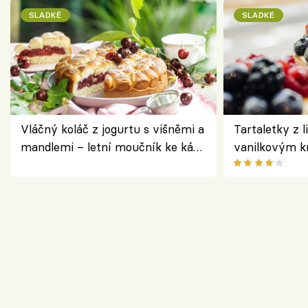
SLADKÉ
SLADKÉ
Vláčný koláč z jogurtu s višněmi a
Tartaletky z l
mandlemi – letní moučník ke kávě
vanilkovým k
i na oslavu
ovocem podle