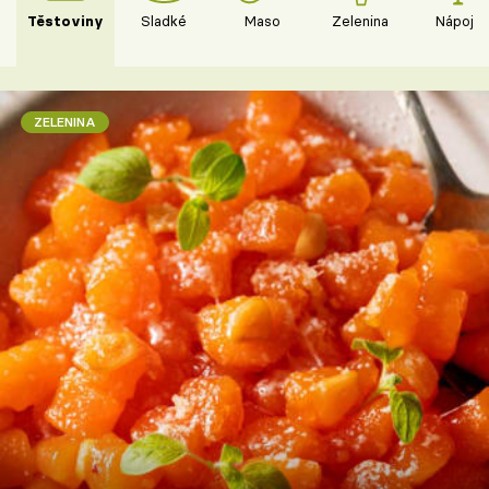
Těstoviny
Sladké
Maso
Zelenina
Nápoje
ZELENINA