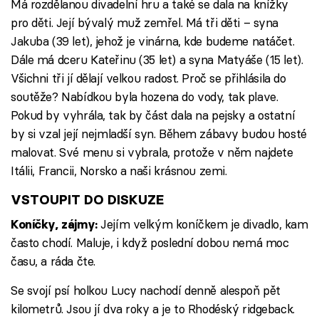
Má rozdělanou divadelní hru a také se dala na knížky
pro děti. Její bývalý muž zemřel. Má tři děti – syna
Jakuba (39 let), jehož je vinárna, kde budeme natáčet.
Dále má dceru Kateřinu (35 let) a syna Matyáše (15 let).
Všichni tři jí dělají velkou radost. Proč se přihlásila do
soutěže? Nabídkou byla hozena do vody, tak plave.
Pokud by vyhrála, tak by část dala na pejsky a ostatní
by si vzal její nejmladší syn. Během zábavy budou hosté
malovat. Své menu si vybrala, protože v něm najdete
Itálii, Francii, Norsko a naši krásnou zemi.
VSTOUPIT DO DISKUZE
Jejím velkým koníčkem je divadlo, kam
Koníčky, zájmy:
často chodí. Maluje, i když poslední dobou nemá moc
času, a ráda čte.
Se svojí psí holkou Lucy nachodí denně alespoň pět
kilometrů. Jsou jí dva roky a je to Rhodéský ridgeback.