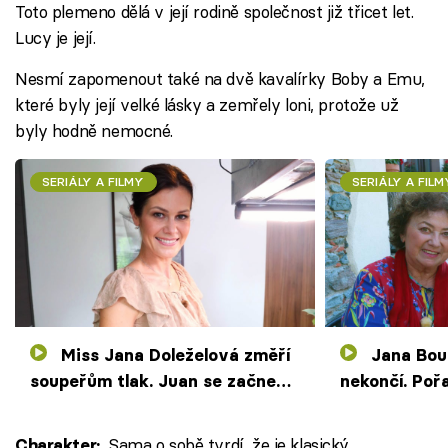
Toto plemeno dělá v její rodině společnost již třicet let.
Lucy je její.
Nesmí zapomenout také na dvě kavalírky Boby a Emu,
které byly její velké lásky a zemřely loni, protože už
byly hodně nemocné.
SERIÁLY A FILMY
SERIÁLY A FILM
Miss Jana Doleželová změří
Jana Boušková v Prostřeno!
soupeřům tlak. Juan se začne
nekončí. Poř
dusit předkrmem
o hodinu dří
Sama o sobě tvrdí, že je klasický
Charakter: