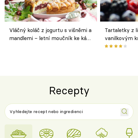
Vláčný koláč z jogurtu s višněmi a
Tartaletky z l
mandlemi – letní moučník ke kávě
vanilkovým k
i na oslavu
ovocem podle
Recepty