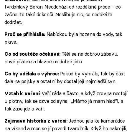
tvrdohlavý Beran. Neodchází od rozdělané práce – co
začne, to také dokončí. Neslibuje nic, co nedokáže
dodržet.
Nabídkou byla hozena do vody, tak
Proč se přihlásila:
plave.
Těší se na dobrou zábavu,
Co od soutěže očekává:
nové přátele a hlavně na dobré jídlo.
Pokud by vyhrála, tak by část
Co by udělala s výhrou:
dala na pejsky a ostatní by dostal její nejmladší syn.
Vaří ráda a často, a když zrovna nestojí
Vztah k vaření:
u plotny, tak se ozve od syna : „Mámo já mám hlad“!, a
tak zase jde a vaří.
Jednou jela ke kamarádce
Zajímavá historka z vaření:
na víkend a moc se jí povedl tvarožník. Když ho nakrojili,