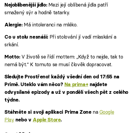
Mezi její oblíbená jídla patří
Nejoblíbenější jídlo:
smažený sýr a hodně tatarky.
Má intoleranci na mléko.
Alergie:
Při stolování jí vadí mlaskání a
Co u stolu nesnáší:
srkání.
V životě se řídí mottem: „Když to nejde, tak to
Motto:
nemá být.“ K tomuto se musí člověk dopracovat.
Sledujte Prostřeno! každý všední den od 17:55 na
Primě. Uteklo vám něco?
Na prima+
najdete
odvysílané epizody a už v pondělí všech pět z celého
týdne.
na
Google
Stáhněte si svoji aplikaci Prima Zone
Play
nebo v
Apple Store
.