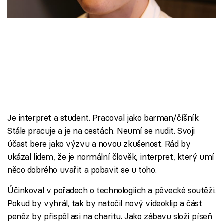
Škola vaření
Recepty z TV
Speciál: Cuketa
Těhotnej kuchař
Sledujte prima+
Je interpret a student. Pracoval jako barman/číšník.
Stále pracuje a je na cestách. Neumí se nudit. Svoji
Přihlášení
účast bere jako výzvu a novou zkušenost. Rád by
ukázal lidem, že je normální člověk, interpret, který umí
něco dobrého uvařit a pobavit se u toho.
Sledujte nás
Účinkoval v pořadech o technologiích a pěvecké soutěži.
Pokud by vyhrál, tak by natočil nový videoklip a část
peněz by přispěl asi na charitu. Jako zábavu složí píseň