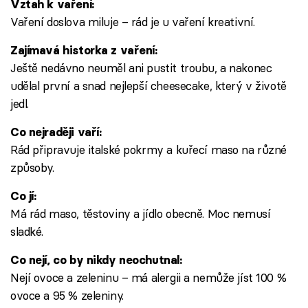
Vztah k vaření:
Vaření doslova miluje – rád je u vaření kreativní.
Zajímavá historka z vaření:
Ještě nedávno neuměl ani pustit troubu, a nakonec
udělal první a snad nejlepší cheesecake, který v životě
jedl.
Co nejraději vaří:
Rád připravuje italské pokrmy a kuřecí maso na různé
způsoby.
Co jí:
Má rád maso, těstoviny a jídlo obecně. Moc nemusí
sladké.
Co nejí, co by nikdy neochutnal:
Nejí ovoce a zeleninu – má alergii a nemůže jíst 100 %
ovoce a 95 % zeleniny.