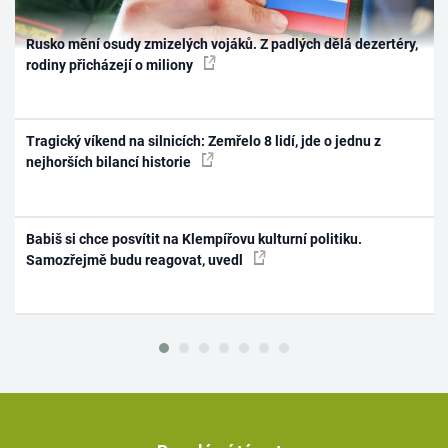
Rusko mění osudy zmizelých vojáků. Z padlých dělá dezertéry,
rodiny přicházejí o miliony
Tragický víkend na silnicích: Zemřelo 8 lidí, jde o jednu z
nejhorších bilancí historie
Babiš si chce posvítit na Klempířovu kulturní politiku.
Samozřejmě budu reagovat, uvedl