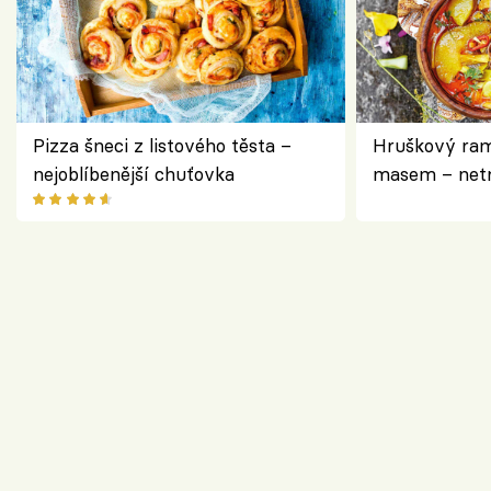
Pizza šneci z listového těsta –
Hruškový ram
nejoblíbenější chuťovka
masem – netr
asijském styl