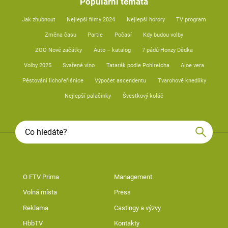
Populární témata
Jak zhubnout
Nejlepší filmy 2024
Nejlepší horory
TV program
Změna času
Partie
Počasí
Kdy budou volby
ZOO Nové začátky
Auto – katalog
7 pádů Honzy Dědka
Volby 2025
Svařené víno
Tatarák podle Pohlreicha
Aloe vera
Pěstování lichořeřišnice
Výpočet ascendentu
Tvarohové knedlíky
Nejlepší palačinky
Švestkový koláč
O FTV Prima
Management
Volná místa
Press
Reklama
Castingy a výzvy
HbbTV
Kontakty