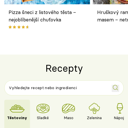
Pizza šneci z listového těsta –
Hruškový ram
nejoblíbenější chuťovka
masem – netr
asijském styl
Recepty
Těstoviny
Sladké
Maso
Zelenina
Nápoje