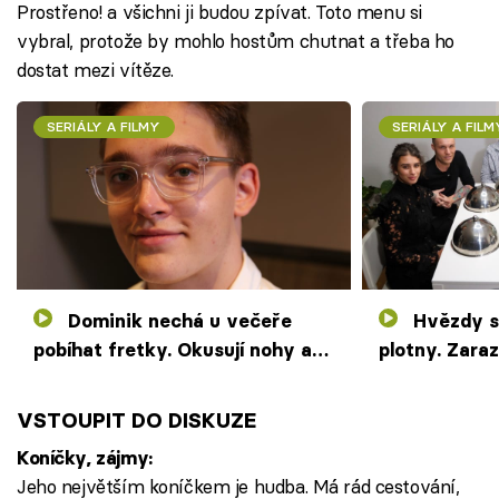
Prostřeno! a všichni ji budou zpívat. Toto menu si
vybral, protože by mohlo hostům chutnat a třeba ho
dostat mezi vítěze.
SERIÁLY A FILMY
SERIÁLY A FILM
Dominik nechá u večeře
Hvězdy sítí bez filtru u
pobíhat fretky. Okusují nohy a
plotny. Zarazí
zápach výkalů kazí dojem
výkaly a nev
VSTOUPIT DO DISKUZE
Koníčky, zájmy:
Jeho největším koníčkem je hudba. Má rád cestování,