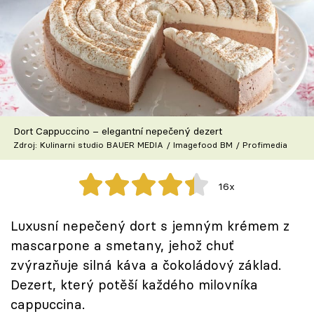
Škola vaření
Recepty z TV
Speciál: Cuketa
Těhotnej kuchař
Dort Cappuccino – elegantní nepečený dezert
Zdroj: Kulinarni studio BAUER MEDIA / Imagefood BM / Profimedia
Sledujte prima+
16x
Přihlášení
Luxusní nepečený dort s jemným krémem z
mascarpone a smetany, jehož chuť
Sledujte nás
zvýrazňuje silná káva a čokoládový základ.
Dezert, který potěší každého milovníka
cappuccina.