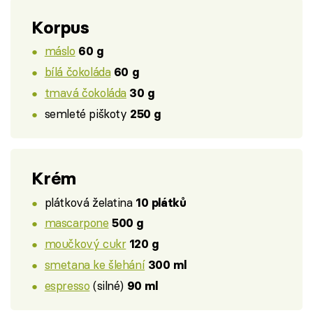
Korpus
máslo
60 g
bílá čokoláda
60 g
tmavá čokoláda
30 g
semleté piškoty
250 g
Krém
plátková želatina
10 plátků
mascarpone
500 g
moučkový cukr
120 g
smetana ke šlehání
300 ml
espresso
(silné)
90 ml