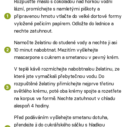
Rozpusťte máslo s čokoládou nad horkou vodní
lázní, promíchejte s namletými piškoty a
připravenou hmotu vtlačte do velké dortové formy
vyložené pečicím papírem. Odložte do lednice a
nechte zatuhnout.
Namočte želatinu do studené vody a nechte ji asi
10 minut nabobtnat. Mezitím vyšlehejte
mascarpone s cukrem a smetanou v pevný krém.
V teplé kávě rozmíchejte nabobtnalou želatinu, ze
které jste vymačkali přebytečnou vodu. Do
rozpuštěné želatiny přimíchejte nejprve třetinu
světlého krému, poté oba krémy spojte a rozetřete
na korpus ve formě. Nechte zatuhnout v chladu
alespoň 4 hodiny.
Před podáváním vyšlehejte smetanu dotuha,
přendejte ji do cukrářského sáčku s hladkou