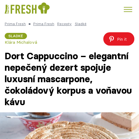
Prima Fresh
■
Prima Fresh
Recepty
Sladké
Kuře
Polévky k večeři
Rychlé večeře
Trendy:
SLADKÉ
Pin it
Klára Michalová
Česká kuchyně
Čokoláda
Dort Cappuccino – elegantní
nepečený dezert spojuje
luxusní mascarpone,
Témata
čokoládový korpus a voňavou
Recepty
kávu
Články
TV Program