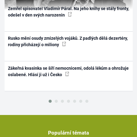
Zemřel spisovatel Vladimír Páral. Na jeho knihy se stály fronty,
odešel v den svých narozenin
Rusko mění osudy zmizelých vojáků. Z padlých dělá dezertéry,
rodiny přicházejí o miliony
Zákeřná kvasinka se šíří nemocnicemi, odolá lékům a ohrožuje
oslabené. Hlásí ji už i Česko
Populární témata