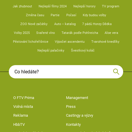
Jak zhubnout
Nejlepší filmy 2024
Nejlepší horory
TV program
Změna času
Partie
Počasí
Kdy budou volby
ZOO Nové začátky
Auto – katalog
7 pádů Honzy Dědka
Volby 2025
Svařené víno
Tatarák podle Pohlreicha
Aloe vera
Pěstování lichořeřišnice
Výpočet ascendentu
Tvarohové knedlíky
Nejlepší palačinky
Švestkový koláč
O FTV Prima
Management
Volná místa
Press
Reklama
Castingy a výzvy
HbbTV
Kontakty