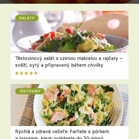
SALÁTY
Těstovinový salát s uzenou makrelou a rajčaty –
svěží, sytý a připravený během chvilky
TĚSTOVINY
Rychlá a zdravá večeře: Farfalle s pórkem
a lososem, které zvládnete do 30 minut