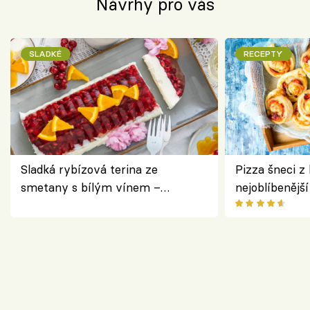
Návrhy pro vás
SLADKÉ
RECEPTY
Sladká rybízová terina ze
Pizza šneci z 
smetany s bílým vínem –
nejoblíbenějš
osvěžující dezert s ovocem