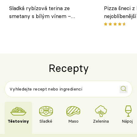
Sladká rybízová terina ze
Pizza šneci z 
smetany s bílým vínem –
nejoblíbenějš
osvěžující dezert s ovocem
Recepty
Těstoviny
Sladké
Maso
Zelenina
Nápoje