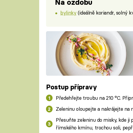
Na ozdobu
bylinky
(ideálně koriandr, solný 
Postup přípravy
Předehřejte troubu na 210 °C. Přip
Zeleninu oloupejte a nakrájejte na 
Přesuňte zeleninu do misky, kde ji 
římského kmínu, trochou soli, pepře