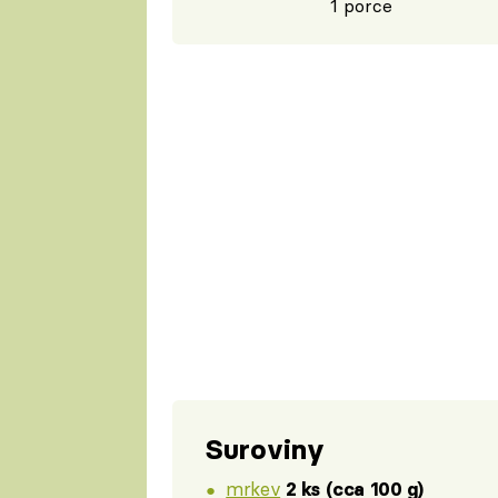
1 porce
Suroviny
mrkev
2 ks (cca 100 g)