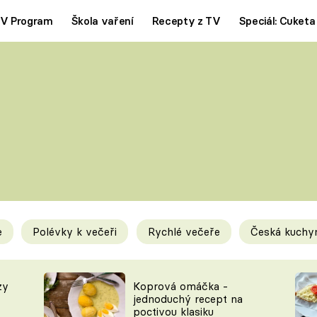
V Program
Škola vaření
Recepty z TV
Speciál: Cuketa
Polévky
Saláty
ČESKÁ KLASIKA
TĚSTOVIN
SILNÉ VÝVARY
SLADKÉ
KRÉMOVÉ
BEZMASÁ J
e
Polévky k večeři
Rychlé večeře
Česká kuchy
y
Tipy a triky
Novink
zy
Koprová omáčka -
jednoduchý recept na
poctivou klasiku
KAM ZA JÍDLEM
BLOG