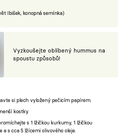
květ Ibišek, konopná semínka)
Vyzkoušejte oblíbený hummus na
spoustu způsobů!
ravte si plech vyložený pečicím papírem.
menší kostky.
promíchejte s 1 lžičkou kurkumy, 1 lžičkou
 a s cca 5 lžícemi olivového oleje.