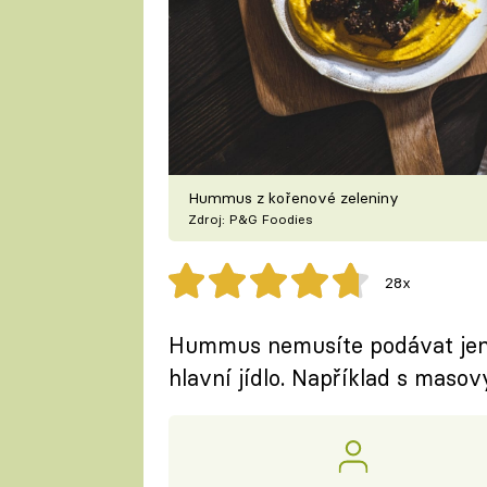
Hummus z kořenové zeleniny
Zdroj: P&G Foodies
28x
Hummus nemusíte podávat jen j
hlavní jídlo. Například s masový