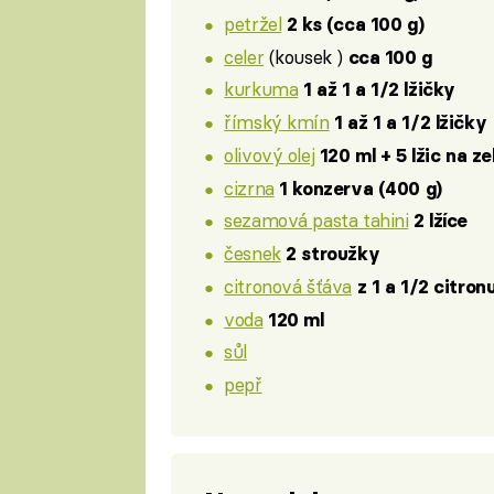
petržel
2 ks (cca 100 g)
celer
(kousek )
cca 100 g
kurkuma
1 až 1 a 1/2 lžičky
římský kmín
1 až 1 a 1/2 lžičky
olivový olej
120 ml + 5 lžic na ze
cizrna
1 konzerva (400 g)
sezamová pasta tahini
2 lžíce
česnek
2 stroužky
citronová šťáva
z 1 a 1/2 citron
voda
120 ml
sůl
pepř