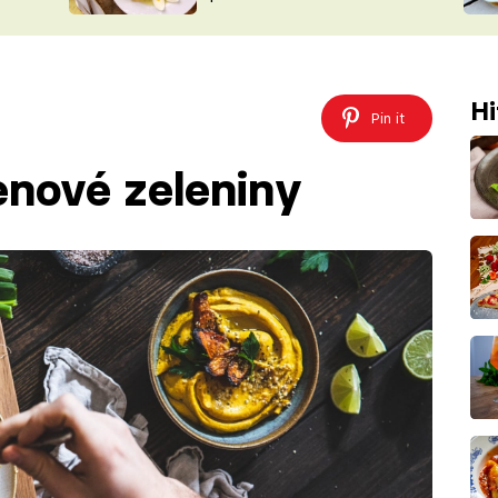
ŠÉFREDAK
VYCHYTÁVKY
SOUTĚŽ FR
NA NÁKUPECH
ČASOPIS
Hi
Pin it
nové zeleniny