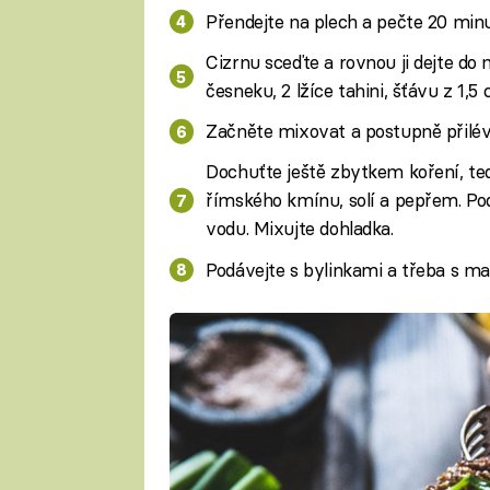
Přendejte na plech a pečte 20 min
Cizrnu sceďte a rovnou ji dejte do 
česneku, 2 lžíce tahini, šťávu z 1,5 
Začněte mixovat a postupně přiléve
Dochuťte ještě zbytkem koření, ted
římského kmínu, solí a pepřem. Podl
vodu. Mixujte dohladka.
Podávejte s bylinkami a třeba s m