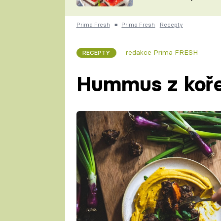
nepotřebujete troubu
ZDENĚK
ČESKO NA TALÍŘI
POHLREICH
Prima Fresh
■
Prima Fresh
Recepty
KAROLÍNA,
JAROSLAV SAPÍK
DOMÁCÍ
redakce Prima FRESH
RECEPTY
KUCHAŘKA
KAROLÍNA
KAMBERSKÁ
Hummus z koře