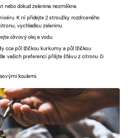
ut nebo dokud zelenina nezměkne.
mixéru. K ní přidejte 2 stroužky rozdrceného
citronu, vychladlou zeleninu.
jte olivový olej a vodu.
y cca půl lžičkou kurkumy a půl lžičkou
e vašich preferencí přilijte šťávu z citronu či
asovými koulemi.