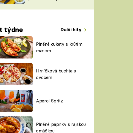
TORKY
ESH
t týdne
Další hity
Plněné cukety s krůtím
masem
Hrníčková buchta s
ovocem
Aperol Spritz
Plněné papriky s rajskou
omáčkou