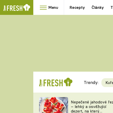
Menu
Recepty
Články
T
Oblíbené
Přílohy
recepty
HRANOLKY
HOUBY
KNEDLÍKY
DÝNĚ
KAŠE
RYCHLOVKY
Trendy:
Kuř
Populární
Videorecept
Nepečené jahodové ře
– lehký a osvěžující
kuchaři
dezert, na který
TEĎ VAŘÍ ŠÉF!