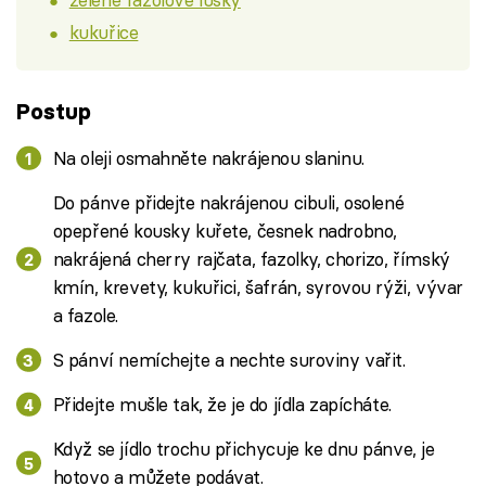
kukuřice
Postup
Na oleji osmahněte nakrájenou slaninu.
Do pánve přidejte nakrájenou cibuli, osolené
opepřené kousky kuřete, česnek nadrobno,
nakrájená cherry rajčata, fazolky, chorizo, římský
kmín, krevety, kukuřici, šafrán, syrovou rýži, vývar
a fazole.
S pánví nemíchejte a nechte suroviny vařit.
Přidejte mušle tak, že je do jídla zapícháte.
Když se jídlo trochu přichycuje ke dnu pánve, je
hotovo a můžete podávat.