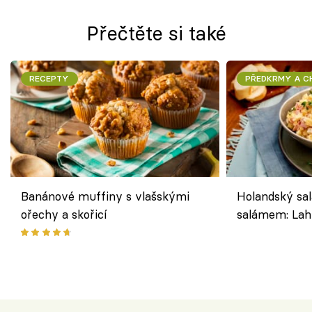
Přečtěte si také
RECEPTY
PŘEDKRMY A 
Banánové muffiny s vlašskými
Holandský sal
ořechy a skořicí
salámem: Lah
klasika, která
jako dřív