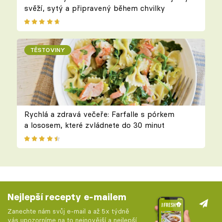
svěží, sytý a připravený během chvilky
TĚSTOVINY
Rychlá a zdravá večeře: Farfalle s pórkem
a lososem, které zvládnete do 30 minut
Nejlepší recepty e-mailem
Zanechte nám svůj e-mail a až 5x týdně
vás upozorníme na to nejnovější a nejlepší