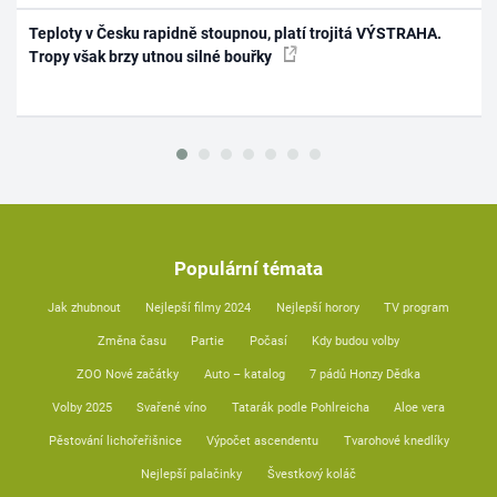
Teploty v Česku rapidně stoupnou, platí trojitá VÝSTRAHA.
Tropy však brzy utnou silné bouřky
Populární témata
Jak zhubnout
Nejlepší filmy 2024
Nejlepší horory
TV program
Změna času
Partie
Počasí
Kdy budou volby
ZOO Nové začátky
Auto – katalog
7 pádů Honzy Dědka
Volby 2025
Svařené víno
Tatarák podle Pohlreicha
Aloe vera
Pěstování lichořeřišnice
Výpočet ascendentu
Tvarohové knedlíky
Nejlepší palačinky
Švestkový koláč