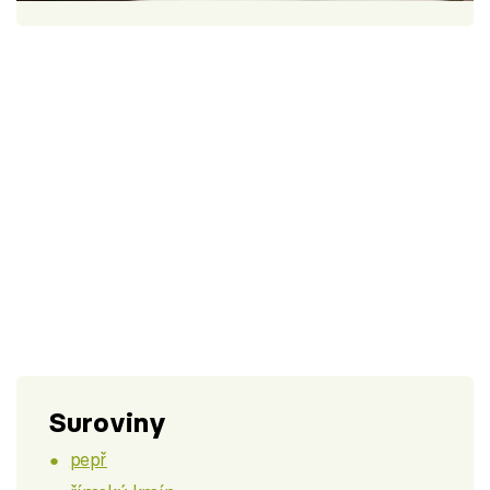
Škola vaření
Recepty z TV
Speciál: Cuketa
Těhotnej kuchař
Sledujte prima+
Přihlášení
Sledujte nás
Suroviny
pepř