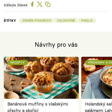
Sdílejte článek
ŠTÍTKY
ZDENĚK POHLREICH
CELOROČNĚ
PAELLA
Návrhy pro vás
RECEPTY
PŘEDKRMY A 
Banánové muffiny s vlašskými
Holandský sal
ořechy a skořicí
salámem: Lah