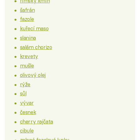
římský kmín
šafrán
fazole
kuřecí maso
slanina
salám chorizo
krevety
mušle
olivový olej
rýže
sůl
vývar
česnek
cherry rajčata
cibule
zelené fazolové lusky