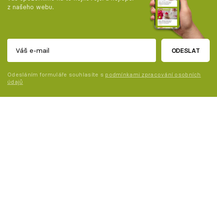
z našeho webu.
ODESLAT
Odesláním formuláře souhlasíte s
podmínkami zpracování osobních
údajů