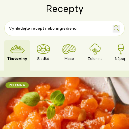
Recepty
Těstoviny
Sladké
Maso
Zelenina
Nápoje
ZELENINA