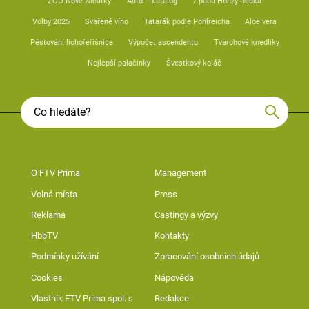
ZOO Nové začátky
Auto – katalog
7 pádů Honzy Dědka
Volby 2025
Svařené víno
Tatarák podle Pohlreicha
Aloe vera
Pěstování lichořeřišnice
Výpočet ascendentu
Tvarohové knedlíky
Nejlepší palačinky
Švestkový koláč
O FTV Prima
Management
Volná místa
Press
Reklama
Castingy a výzvy
HbbTV
Kontakty
Podmínky užívání
Zpracování osobních údajů
Cookies
Nápověda
Vlastník FTV Prima spol. s
Redakce