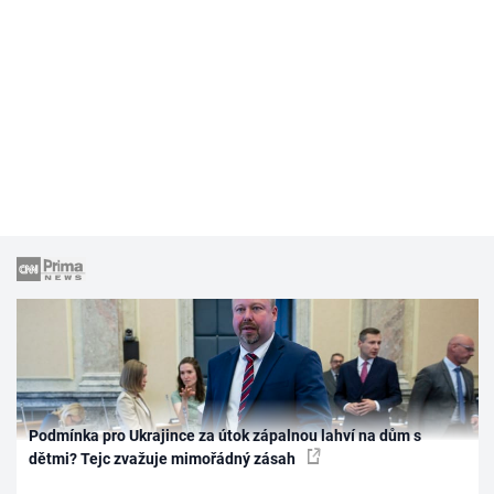
Podmínka pro Ukrajince za útok zápalnou lahví na dům s
dětmi? Tejc zvažuje mimořádný zásah