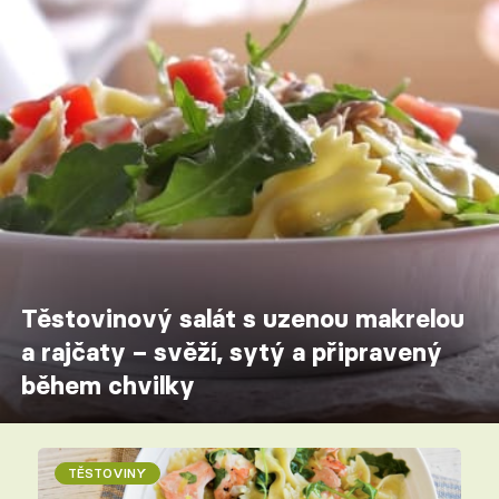
Těstovinový salát s uzenou makrelou
a rajčaty – svěží, sytý a připravený
během chvilky
TĚSTOVINY