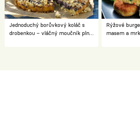
Jednoduchý borůvkový koláč s
Rýžové burge
drobenkou – vláčný moučník plný
masem a mrk
ovoce
salátem – leh