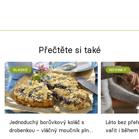
Přečtěte si také
SLADKÉ
NOVINKY
Jednoduchý borůvkový koláč s
Léto bez přeh
drobenkou – vláčný moučník plný
vařit i během
ovoce