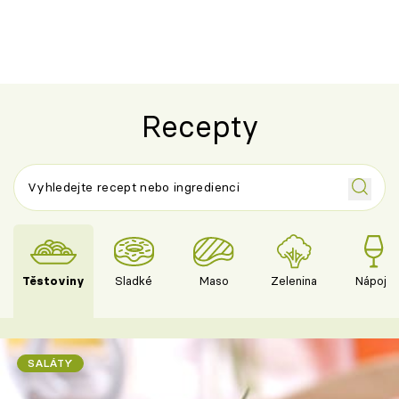
Recepty
Těstoviny
Sladké
Maso
Zelenina
Nápoje
SALÁTY