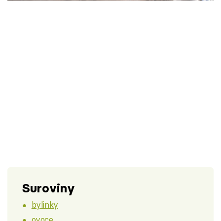
Škola vaření
Recepty z TV
Speciál: Cuketa
Těhotnej kuchař
Sledujte prima+
Přihlášení
Sledujte nás
Suroviny
bylinky
ovoce