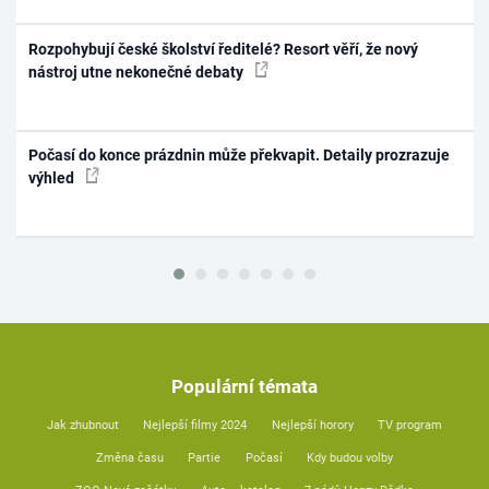
Rozpohybují české školství ředitelé? Resort věří, že nový
nástroj utne nekonečné debaty
Počasí do konce prázdnin může překvapit. Detaily prozrazuje
výhled
Populární témata
Jak zhubnout
Nejlepší filmy 2024
Nejlepší horory
TV program
Změna času
Partie
Počasí
Kdy budou volby