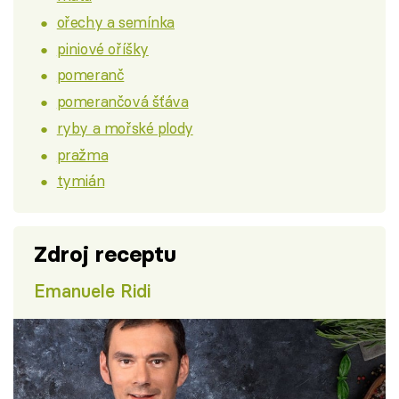
ořechy a semínka
piniové oříšky
pomeranč
pomerančová šťáva
ryby a mořské plody
pražma
tymián
Zdroj receptu
Emanuele Ridi