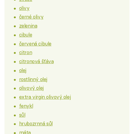
olivy
černé olivy
zelenina
cibule
červená cibule
citron
citronová šťáva
olej
rostlinný olej
olivový olej
extra virgin olivový olej
fenykl
sůl
hrubozrnná sůl
máta