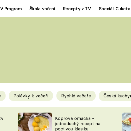
V Program
Škola vaření
Recepty z TV
Speciál: Cuketa
Polévky
Saláty
ČESKÁ KLASIKA
TĚSTOVIN
SILNÉ VÝVARY
SLADKÉ
KRÉMOVÉ
BEZMASÁ J
e
Polévky k večeři
Rychlé večeře
Česká kuchy
y
Tipy a triky
Novink
zy
Koprová omáčka -
jednoduchý recept na
poctivou klasiku
KAM ZA JÍDLEM
BLOG