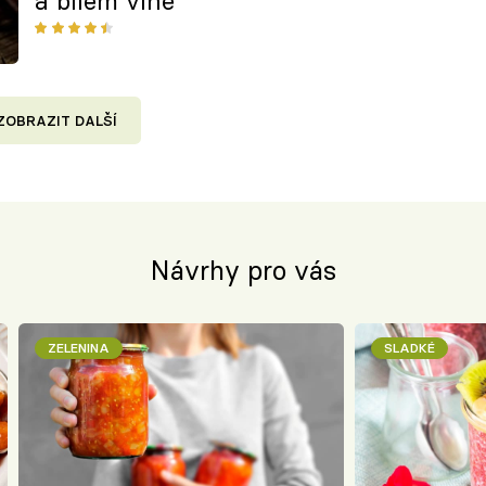
a bílém víně
ZOBRAZIT DALŠÍ
Návrhy pro vás
ZELENINA
SLADKÉ