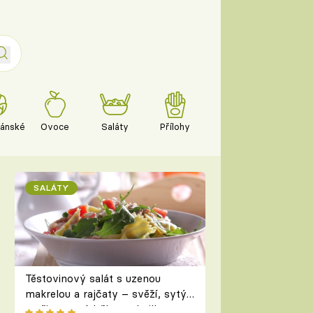
iánské
Ovoce
Saláty
Přílohy
SALÁTY
Těstovinový salát s uzenou
makrelou a rajčaty – svěží, sytý
a připravený během chvilky