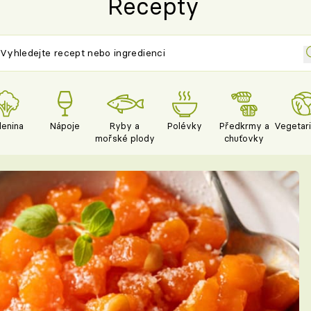
Recepty
lenina
Nápoje
Ryby a
Polévky
Předkrmy a
Vegetar
mořské plody
chuťovky