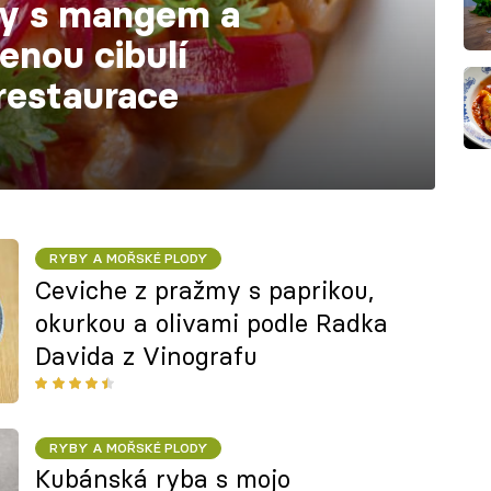
my s mangem a
enou cibulí
restaurace
RYBY A MOŘSKÉ PLODY
Ceviche z pražmy s paprikou,
okurkou a olivami podle Radka
Davida z Vinografu
RYBY A MOŘSKÉ PLODY
Kubánská ryba s mojo