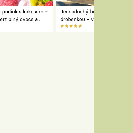
a pudink s kokosem –
Jednoduchý borůvkový koláč s
ert plný ovoce a
drobenkou – vláčný moučník p
ovoce