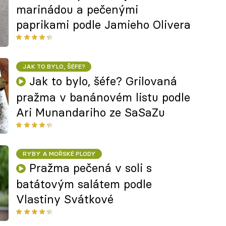
marinádou a pečenými
paprikami podle Jamieho Olivera
JAK TO BYLO, ŠÉFE?
Jak to bylo, šéfe? Grilovaná
pražma v banánovém listu podle
Ari Munandariho ze SaSaZu
RYBY A MOŘSKÉ PLODY
Pražma pečená v soli s
batátovým salátem podle
Vlastiny Svátkové