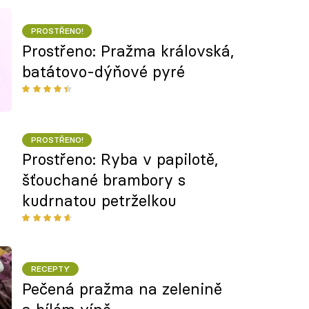
PROSTŘENO!
Prostřeno: Pražma královská,
batátovo-dýňové pyré
PROSTŘENO!
Prostřeno: Ryba v papilotě,
šťouchané brambory s
kudrnatou petrželkou
RECEPTY
Pečená pražma na zelenině