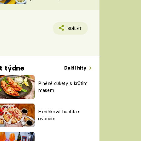
TORKY
ESH
SDÍLET
t týdne
Další hity
Plněné cukety s krůtím
masem
Hrníčková buchta s
ovocem