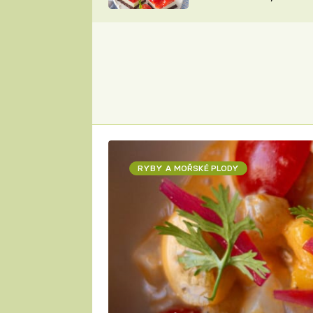
nepotřebujete troubu
ZDENĚK
ČESKO NA TALÍŘI
POHLREICH
KAROLÍNA,
JAROSLAV SAPÍK
DOMÁCÍ
KUCHAŘKA
KAROLÍNA
KAMBERSKÁ
RYBY A MOŘSKÉ PLODY