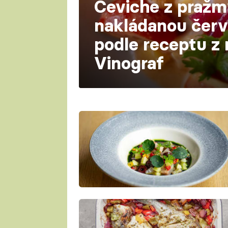
Ceviche z praž
nakládanou červ
podle receptu z 
Vinograf