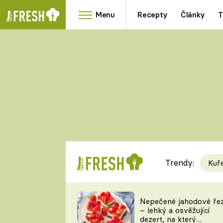
Menu
Recepty
Články
T
Oblíbené
Přílohy
recepty
HRANOLKY
HOUBY
KNEDLÍKY
DÝNĚ
KAŠE
RYCHLOVKY
Trendy:
Kuř
Populární
Videorecept
Nepečené jahodové ře
– lehký a osvěžující
kuchaři
dezert, na který
TEĎ VAŘÍ ŠÉF!