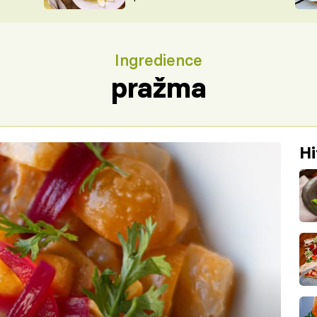
ŠÉFREDAK
VYCHYTÁVKY
SOUTĚŽ FR
NA NÁKUPECH
Ingredience
ČASOPIS
pražma
Hi